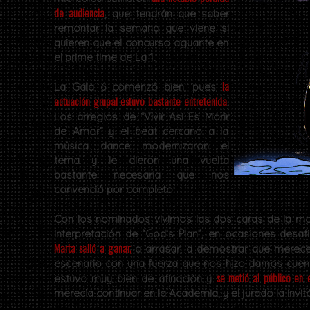
de audiencia
, que tendrán que saber
remontar la semana que viene si
quieren que el concurso aguante en
el prime time de La 1.
la
La Gala 6 comenzó bien, pues
actuación grupal estuvo bastante entretenida
.
Los arreglos de “Vivir Así Es Morir
de Amor” y el beat cercano a la
música dance modernizaron el
tema y le dieron una vuelta
bastante necesaria que nos
convenció por completo.
Con los nominados vivimos las dos caras de la mo
interpretación de “God’s Plan”, en ocasiones desa
Marta salió a ganar,
a arrasar, a demostrar que merece
escenario con una fuerza que nos hizo darnos cuen
se metió al público en e
estuvo muy bien de afinación y
merecía continuar en la Academia, y el jurado la invitó