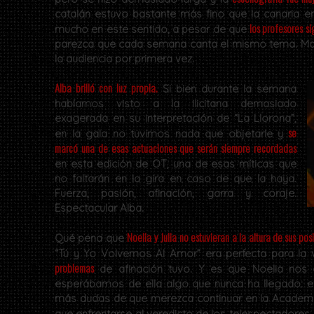
catalán estuvo bastante más fino que la canaria e
los profesores si
mucho en este sentido, a pesar de que
parezca que cada semana canta el mismo tema. Maril
la audiencia por primera vez.
Alba brilló con luz propia.
Si bien durante la semana
habíamos visto a la ilicitana demasiado
exagerada en su interpretación de “La Llorona”,
se
en la gala no tuvimos nada que objetarle y
marcó una de esas actuaciones que serán siempre recordadas
en esta edición de OT, una de esas míticas que
no faltarán en la gira en caso de que la haya.
Fuerza, pasión, afinación, garra y coraje.
Espectacular Alba.
Noelia y Julia no estuvieran a la altura de sus pos
Qué pena que
“Tú y Yo Volvemos Al Amor” era perfecta para la 
problemas
de afinación tuvo. Y es que Noelia nos 
esperábamos de ella algo que nunca ha llegado: 
más dudas de que merezca continuar en la Academia,
que enfrentarse al veredicto de los telespectadores