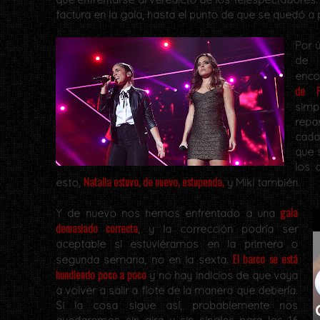
factura en la gala, hasta el punto de que se quedó a
Por ú
de “
enco
de P
simp
repa
cada
que 
los 
Natalia estuvo, de nuevo, estupenda,
esto,
y Miki también.
gala
Y de nuevo nos hemos enfrentado a una
demasiado correcta
, y la corrección podría ser
aceptable si estuviéramos en la primera o
El barco se está
segunda semana, no en la sexta.
hundiendo poco a poco
y no hay indicios de que vaya
a volver a salir a flote de la manera que debería.
Si la cosa sigue así, probablemente nos