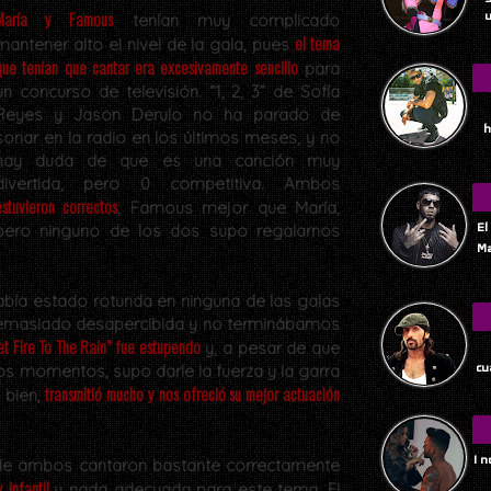
María y Famous
u
tenían muy complicado
el tema
mantener alto el nivel de la gala, pues
que tenían que cantar era excesivamente sencillo
para
un concurso de televisión. “1, 2, 3” de Sofía
Reyes y Jason Derulo no ha parado de
h
sonar en la radio en los últimos meses, y no
hay duda de que es una canción muy
divertida, pero 0 competitiva. Ambos
estuvieron correctos
, Famous mejor que María,
El
pero ninguno de los dos supo regalarnos
Ma
bía estado rotunda en ninguna de las galas
demasiado desapercibida y no terminábamos
t Fire To The Rain” fue estupendo
y, a pesar de que
Tu
cu
s momentos, supo darle la fuerza y la garra
transmitió mucho y nos ofreció su mejor actuación
 bien,
I 
de ambos cantaron bastante correctamente
 infantil
y nada adecuada para este tema. El