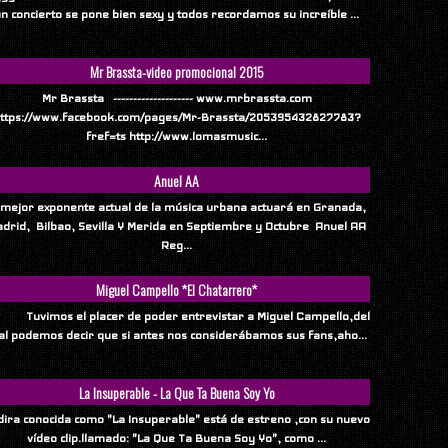
n concierto se pone bien sexy y todos recordamos su increíble ...
Mr Brassta-video promocional 2015
Mr Brassta -------------------- www.mrbrassta.com
ttps://www.facebook.com/pages/Mr-Brassta/205395432827783?
fref=ts http://www.lomasmusic...
Anuel AA
 mejor exponente actual de la música urbana actuará en Granada,
drid, Bilbao, Sevilla Y Merida en Septiembre y Octubre Anuel AA
Reg...
Miguel Campello *El Chatarrero*
vimos el placer de poder entrevistar a Miguel Campello,del
al podemos decir que si antes nos considerábamos sus fans,aho...
La Insuperable - La Que Ta Buena Soy Yo
ndira conocida como "La Insuperable" está de estreno ,con su nuevo
vídeo clip.llamado: "La Que Ta Buena Soy Yo", como ...