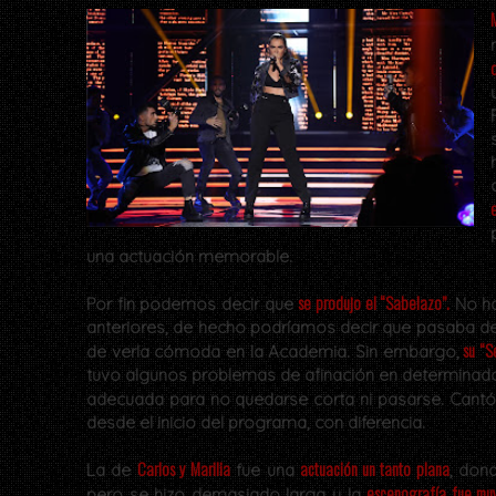
una actuación memorable.
se produjo el “Sabelazo”.
Por fin podemos decir que
No ha
anteriores, de hecho podríamos decir que pasaba 
su “Se
de verla cómoda en la Academia. Sin embargo,
tuvo algunos problemas de afinación en determinado
adecuada para no quedarse corta ni pasarse. Cantó
desde el inicio del programa, con diferencia.
Carlos y Marilia
actuación un tanto plana
La de
fue una
, don
escenografía fue muy
pero se hizo demasiado larga y la