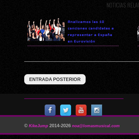
NOTICIAS REL
Analizamos las 10
canciones candidatas a
representar a España
en Eurovisión
ENTRADA POSTERIOR
©
2014-
2026
KikeJump
noa@lomasmusical.com