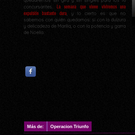
quedaremos sin gira y sin singles para los 16
La semana que viene viviremos una
concursantes.
expulsión bastante dura
, y lo cierto es que no
sabemos con quién quedarnos: si con la dulzura
y delicadeza de Marilia, o con la potencia y garra
de Noelia.
Más de:
Operacion Triunfo