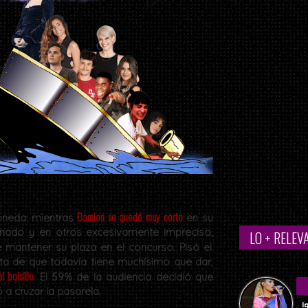
Damion se quedó muy corto
neda: mientras
en su
finado y en otros excesivamente impreciso,
LO + RELEV
 mantener su plaza en el concurso. Pisó el
ta de que todavía tiene muchísimo que dar,
l bolsillo
. El 59% de la audiencia decidió que
 a cruzar la pasarela.
I