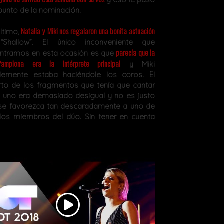
 punto de la nominación.
Natalia y Miki nos regalaron una bonita actuación
ltimo,
Shallow”. El único inconveniente que
parecía que la
ntramos en esta ocasión es que
amplona era la intérprete principal
y Miki
lemente estaba haciéndole los coros. El
rto de los fragmentos que tenía que cantar
 uno era demasiado desigual y no es justo
se favorezca tan descaradamente a uno de
dos miembros del dúo. Sin tener en cuenta