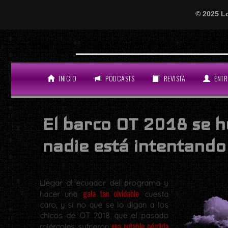
© 2025 L
Will Smi
LO ÚLTIMO
INICIO
PODCASTS
REVISTA
ENTR
El barco OT 2018 se 
nadie está intentando
Llegar al ecuador del programa y
gala tan olvidable
hacer una
cuesta
caro, y si no que se lo digan a los
chicos de OT 2018 que el pasado
una notable pérdida
miércoles sufrieron