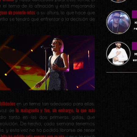
n el tema de la afinación y está mejorando
guen sin ponerle retos
a su altura, lo que hace que
ia se tendrá que enfrentar a la decisión de
K
r
M
es
ibilidades
en un tema tan adecuado para ellas.
la malagueña y fue, sin embargo, la que más
voz de
dio tanto en las dos primeras galas, que
evolución. De hecho, cada semana tenemos
 y esta vez no ha podido librarse de tener
Julia ha sufrido esta semana con su voz
.
y eso le pasó