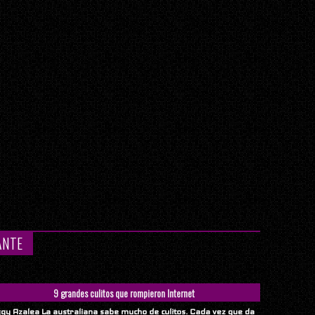
ANTE
9 grandes culitos que rompieron Internet
ggy Azalea La australiana sabe mucho de culitos. Cada vez que da