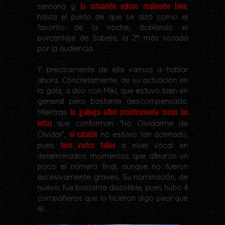
la actuación estuvo realmente bien
semana y
,
hasta el punto de que se alzó como el
favorito de la noche, doblando el
porcentaje de Sabela, la 2ª más votada
por la audiencia.
Y precisamente de ella vamos a hablar
ahora. Concretamente, de su actuación en
la gala, a dúo con Miki, que estuvo bien en
general pero bastante descompensada.
la gallega afinó prácticamente todas las
Mientras
notas
que conforman “No Olvidarme de
el catalán
Olvidar”,
no estuvo tan acertado,
tuvo varios fallos
pues
a nivel vocal en
determinados momentos que afearon un
poco el número final, aunque no fueron
excesivamente graves. Su nominación, de
nuevo, fue bastante discutible, pues hubo 4
compañeros que lo hicieron algo peor que
él.