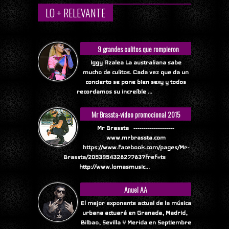
LO + RELEVANTE
9 grandes culitos que rompieron
Internet
Iggy Azalea La australiana sabe
mucho de culitos. Cada vez que da un
concierto se pone bien sexy y todos
recordamos su increíble ...
Mr Brassta-video promocional 2015
Mr Brassta --------------------
www.mrbrassta.com
https://www.facebook.com/pages/Mr-
Brassta/205395432827783?fref=ts
http://www.lomasmusic...
Anuel AA
El mejor exponente actual de la música
urbana actuará en Granada, Madrid,
Bilbao, Sevilla Y Merida en Septiembre