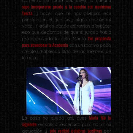
comenzó un tanto dubitativa, la canaria
supo incorporarse pronto a la canción con muchísima
fuerza
y hacer que se nos olvidara ese
principio en el que tuvo algún descontrol
vocal. Y aquí es donde entramos a explicar
eso que decíamos de que el jurado había
fue propuesta
protagonizado la gala: Marilia
para abandonar la Academia
con un motivo poco
creíble y habiendo sido de las mejores de
la gala.
María fue la
La cosa no quedó ahí, pues
siguiente
en salir al escenario para hacer su
solo recibió palabras positivas
actuación y
por