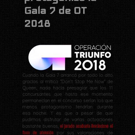
Gala 7 de OT
2018
Cuando la Gala 7 arrancó por todo lo alto
gracias al mítico “Don’t Stop Me Now” de
Queen, nada hacía presagiar que los 11
concursantes que hasta ese momento
permanecían en el concurso serían los que
menos protagonismo tendrían durante
esa noche. Y es que a pesar de que
pudimos disfrutar de varias actuaciones
el jurado acabaría llevándose el
bastante buenas,
foco de atención
por sus valoraciones de