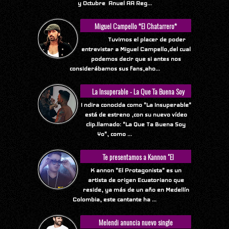
y Octubre Anuel AA Reg...
Miguel Campello *El Chatarrero*
Tuvimos el placer de poder
entrevistar a Miguel Campello,del cual
podemos decir que si antes nos
considerábamos sus fans,aho...
La Insuperable - La Que Ta Buena Soy
Yo
I ndira conocida como "La Insuperable"
está de estreno ,con su nuevo vídeo
clip.llamado: "La Que Ta Buena Soy
Yo", como ...
Te presentamos a Kannon "El
Protagonista"
K annon "El Protagonista" es un
artista de origen Ecuatoriano que
reside, ya más de un año en Medellín
Colombia, este cantante ha ...
Melendi anuncia nuevo single