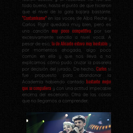
todo bueno, hasta el punto de que hicieron
que el nivel de la gala bajara bastante.
“Contamíname”
en las voces de Alba Reche y
Carlos Right quedaba muy bien, pero es
muy poco competitiva
una canción
por ser
excesivamente sencilla a nivel vocal. A
la de Alicante estuvo muy inestable
pesar de eso,
y
por momentos ahogada, algo poco
común en ella y que nos lleva a no
explicarnos cómo pudo cruzar la pasarela
Carlos
por decisión del jurado. De hecho,
sí
fue propuesto para abandonar la
bastante mejor
Academia habiendo cantado
que su compañera
y con una actitud impecable
encima del escenario. Otra de las cosas
que no llegamos a comprender.