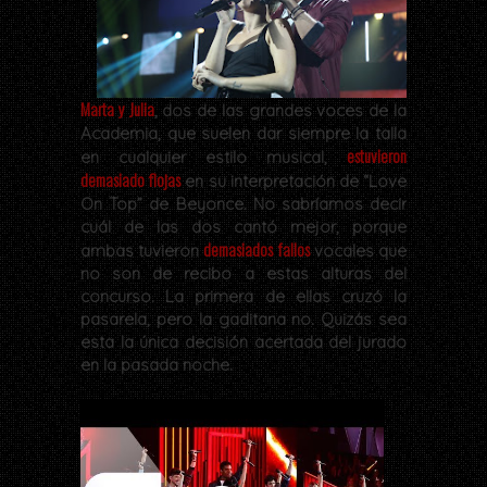
Marta y Julia
, dos de las grandes voces de la
Academia, que suelen dar siempre la talla
estuvieron
en cualquier estilo musical,
demasiado flojas
en su interpretación de “Love
On Top” de Beyonce. No sabríamos decir
cuál de las dos cantó mejor, porque
demasiados fallos
ambas tuvieron
vocales que
no son de recibo a estas alturas del
concurso. La primera de ellas cruzó la
pasarela, pero la gaditana no. Quizás sea
esta la única decisión acertada del jurado
en la pasada noche.