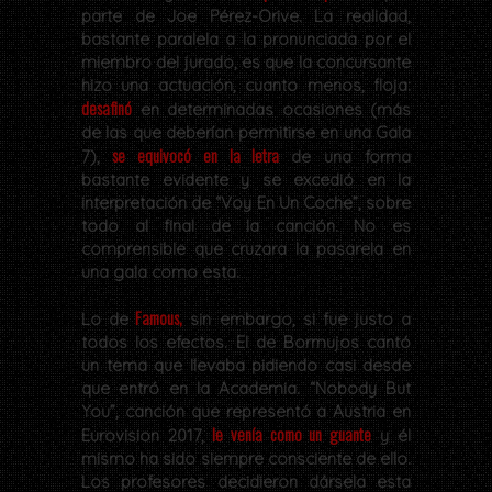
parte de Joe Pérez-Orive. La realidad,
bastante paralela a la pronunciada por el
miembro del jurado, es que la concursante
hizo una actuación, cuanto menos, floja:
desafinó
en determinadas ocasiones (más
de las que deberían permitirse en una Gala
se equivocó en la letra
7),
de una forma
bastante evidente y se excedió en la
interpretación de “Voy En Un Coche”, sobre
todo al final de la canción. No es
comprensible que cruzara la pasarela en
una gala como esta.
Famous,
Lo de
sin embargo, si fue justo a
todos los efectos. El de Bormujos cantó
un tema que llevaba pidiendo casi desde
que entró en la Academia. “Nobody But
You”, canción que representó a Austria en
le venía como un guante
Eurovision 2017,
y él
mismo ha sido siempre consciente de ello.
Los profesores decidieron dársela esta