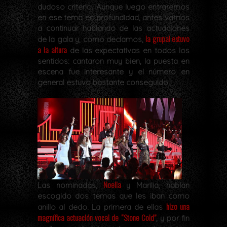
dudoso criterio. Aunque luego entraremos
en ese tema en profundidad, antes vamos
a continuar hablando de las actuaciones
la grupal estuvo
de la gala y, como decíamos,
a la altura
de las expectativas en todos los
sentidos: cantaron muy bien, la puesta en
escena fue interesante y el número en
general estuvo bastante conseguido.
Noelia
Las nominadas,
y Marilia, habían
escogido dos temas que les iban como
hizo una
anillo al dedo. La primera de ellas
magnífica actuación vocal de “Stone Cold”
, y por fin