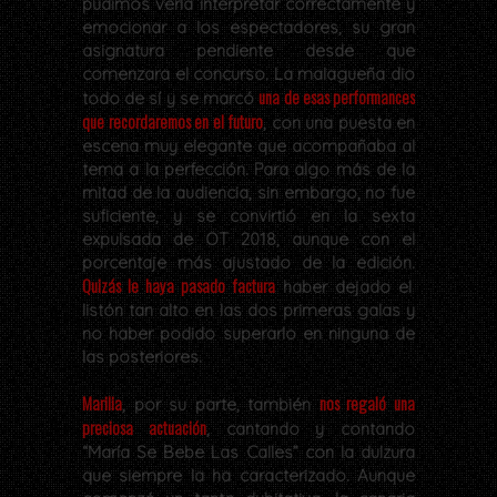
pudimos verla interpretar correctamente y
emocionar a los espectadores, su gran
asignatura pendiente desde que
comenzara el concurso. La malagueña dio
una de esas performances
todo de sí y se marcó
que recordaremos en el futuro
, con una puesta en
escena muy elegante que acompañaba al
tema a la perfección. Para algo más de la
mitad de la audiencia, sin embargo, no fue
suficiente, y se convirtió en la sexta
expulsada de OT 2018, aunque con el
porcentaje más ajustado de la edición.
Quizás le haya pasado factura
haber dejado el
listón tan alto en las dos primeras galas y
no haber podido superarlo en ninguna de
las posteriores.
Marilia
nos regaló una
, por su parte, también
preciosa actuación
, cantando y contando
“María Se Bebe Las Calles” con la dulzura
que siempre la ha caracterizado. Aunque