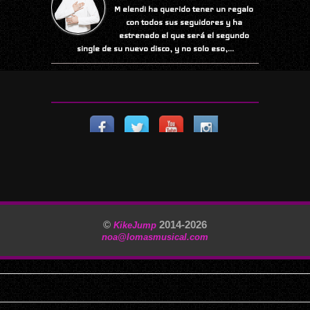
M elendi ha querido tener un regalo
con todos sus seguidores y ha
estrenado el que será el segundo
single de su nuevo disco, y no solo eso,...
©
2014-
2026
KikeJump
noa@lomasmusical.com