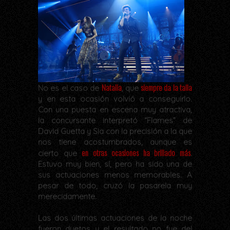
Natalia
siempre da la talla
No es el caso de
, que
y en esta ocasión volvió a conseguirlo.
Con una puesta en escena muy atractiva,
la concursante interpretó “Flames” de
David Guetta y Sia con la precisión a la que
nos tiene acostumbrados, aunque es
en otras ocasiones ha brillado más
cierto que
.
Estuvo muy bien, sí, pero ha sido una de
sus actuaciones menos memorables. A
pesar de todo, cruzó la pasarela muy
merecidamente.
Las dos últimas actuaciones de la noche
fueron duetos y el resultado no fue del