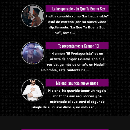
La Insuperable - La Que Ta Buena Soy
Yo
I ndira conocida como "La Insuperable"
está de estreno ,con su nuevo vídeo
clip.llamado: "La Que Ta Buena Soy
Yo", como ...
Te presentamos a Kannon "El
Protagonista"
K annon "El Protagonista" es un
artista de origen Ecuatoriano que
reside, ya más de un año en Medellín
Colombia, este cantante ha ...
Melendi anuncia nuevo single
M elendi ha querido tener un regalo
con todos sus seguidores y ha
estrenado el que será el segundo
single de su nuevo disco, y no solo eso,...