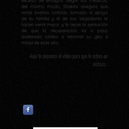
exceso de ensayos según los médicos,
del mismo modo, Shakira asegura que
estas buenas noticias, sumado al apoyo
de su familia y el de sus seguidores le
hacen sentir mejor, y le dejan la sensación
de que la recuperación va a paso
acelerado rumbo a retomar su gira a
mitad de este año.
Aquí te dejamos el vídeo para que le eches un
vistazo...