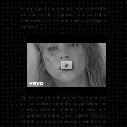
Este proyecto ha contado con la dirección
de Jaume de Laiguana, que ya había
colaborado con la colombiana en alguna
ocasión.
Actualmente, la cantante no está pasando
por su mejor momento, ya que tiene las
cuerdas vocales dañadas y tuvo que
suspender el estreno de su gira El Dorado
World Tour. Su salud se dañó debido a un