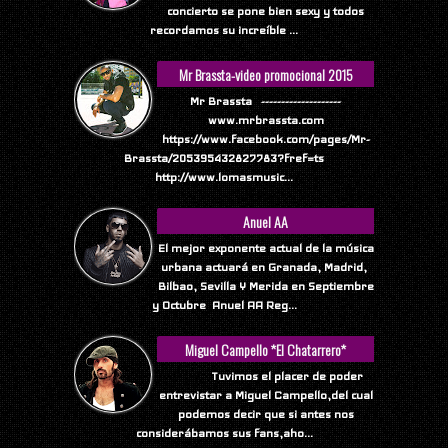
concierto se pone bien sexy y todos
recordamos su increíble ...
Mr Brassta-video promocional 2015
Mr Brassta --------------------
www.mrbrassta.com
https://www.facebook.com/pages/Mr-
Brassta/205395432827783?fref=ts
http://www.lomasmusic...
Anuel AA
El mejor exponente actual de la música
urbana actuará en Granada, Madrid,
Bilbao, Sevilla Y Merida en Septiembre
y Octubre Anuel AA Reg...
Miguel Campello *El Chatarrero*
Tuvimos el placer de poder
entrevistar a Miguel Campello,del cual
podemos decir que si antes nos
considerábamos sus fans,aho...