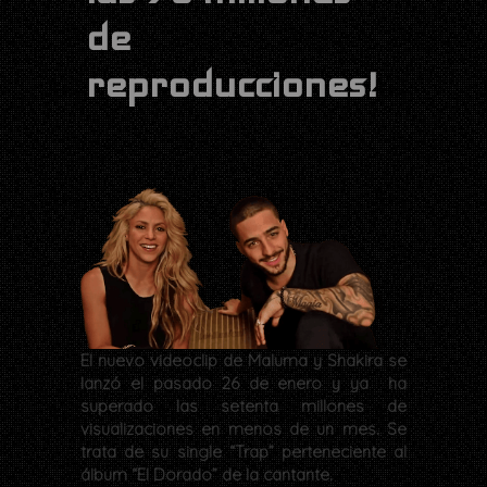
de
reproducciones!
El nuevo videoclip de Maluma y Shakira se
lanzó el pasado 26 de enero y ya ha
superado las setenta millones de
visualizaciones en menos de un mes. Se
trata de su single “Trap” perteneciente al
álbum “El Dorado” de la cantante.