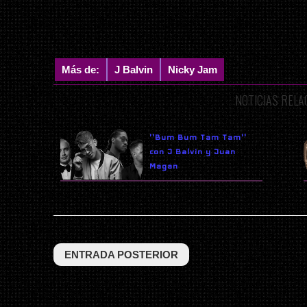
Más de:
J Balvin
Nicky Jam
NOTICIAS REL
''Bum Bum Tam Tam''
con J Balvin y Juan
Magan
ENTRADA POSTERIOR