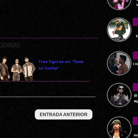
u
h
ACIONADAS
Tres figuras en: “Date
I 
La Vuelta”
El
Ma
ENTRADA ANTERIOR
Tu
cu