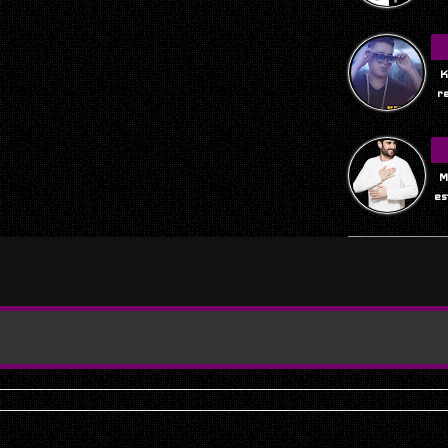
K
r
M
es