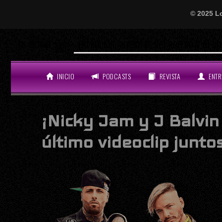
© 2025 L
¡Atención, amantes del perreo y el bue
LO ÚLTIMO
INICIO
PODCASTS
REVISTA
ENTR
¡Nicky Jam y J Balvin
último videoclip junto