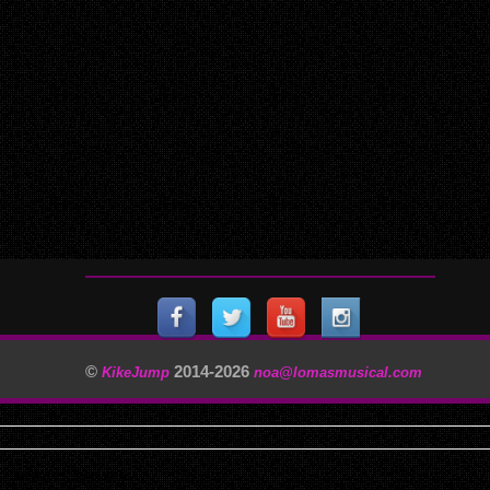
©
2014-
2026
KikeJump
noa@lomasmusical.com
11/29/2025, 3:40:57 AM