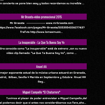
n concierto se pone bien sexy y todos recordamos su increíble ...
Mr Brassta-video promocional 2015
Mr Brassta -------------------- www.mrbrassta.com
ttps://www.facebook.com/pages/Mr-Brassta/205395432827783?
fref=ts http://www.lomasmusic...
La Insuperable - La Que Ta Buena Soy Yo
ndira conocida como "La Insuperable" está de estreno ,con su nuevo
vídeo clip.llamado: "La Que Ta Buena Soy Yo", como ...
Anuel AA
 mejor exponente actual de la música urbana actuará en Granada,
drid, Bilbao, Sevilla Y Merida en Septiembre y Octubre Anuel AA
Reg...
Miguel Campello *El Chatarrero*
vimos el placer de poder entrevistar a Miguel Campello,del
al podemos decir que si antes nos considerábamos sus fans,aho...