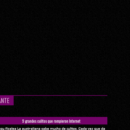
ANTE
9 grandes culitos que rompieron Internet
ggy Azalea La australiana sabe mucho de culitos. Cada vez que da