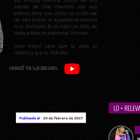
los artistas disfrutar juntos de una
velada de cine mientras ven una
película en la que, como no podía ser
de otra forma, un superhéroe rescata
a su damisela. En el vídeo no falta de
nada ¡pelea de palomitas incluida!
pero mejor será que lo veas tu
mismo y que lo disfrutes.
¡Aquí te lo dejo!:
LO + RELEV
Publicado el
24 de febrero de 2017
I