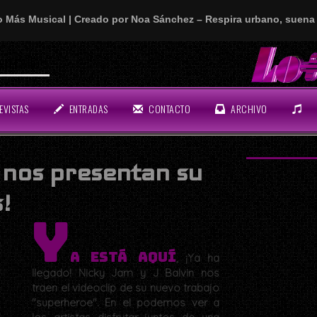
o Más Musical | Creado por Noa Sánchez – Respira urbano, suena 
n rollo!
EVISTAS
ENTRADAS
CONTACTO
ARCHIVO
 nos presentan su
s!
Y
a está aquí
, ¡Ya ha
llegado! Nicky Jam y J Balvin nos
traen el videoclip de su nuevo trabajo
"superheroe". En el podemos ver a