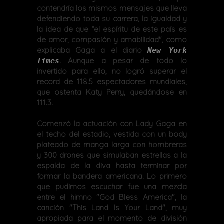
contendría los mismos mensajes que lleva
defendiendo toda su carrera, la igualdad y
la idea de que “el espíritu de este país es
de amor, compasión y amabilidad", como
explicaba Gaga a el diario
New York
. Aunque a pesar de todo lo
Times
invertido para ello, no logró superar el
record de 118.5 espectadores mundiales,
que ostenta Katy Perry, quedándose en
111.3.
Comenzó la actuación con Lady Gaga en
el techo del estadio, vestida con un body
plateado de manga larga con hombreras
y 300 drones que simulaban estrellas a la
espalda de la diva hasta terminar por
formar la bandera americana. Lo primero
que pudimos escuchar fue una mezcla
entre el himno "God Bless America", la
canción "This Land Is Your Land", muy
apropiada para el momento de división