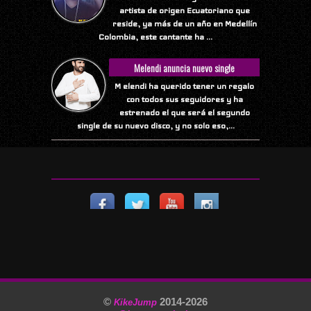
artista de origen Ecuatoriano que
reside, ya más de un año en Medellín
Colombia, este cantante ha ...
Melendi anuncia nuevo single
M elendi ha querido tener un regalo
con todos sus seguidores y ha
estrenado el que será el segundo
single de su nuevo disco, y no solo eso,...
©
2014-
2026
KikeJump