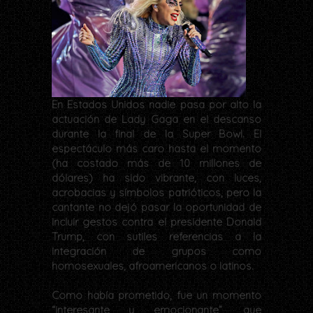
En Estados Unidos nadie pasa por alto la
actuación de Lady Gaga en el descanso
durante la final de la Super Bowl. El
espectáculo más caro hasta el momento
(ha costado más de 10 millones de
dólares) ha sido vibrante, con luces,
acrobacias y símbolos patrióticos, pero la
cantante no dejó pasar la oportunidad de
incluir gestos contra el presidente Donald
Trump, con sutiles referencias a la
integración de grupos como
homosexuales, afroamericanos o latinos.
Como había prometido, fue un momento
“interesante y emocionante”, que