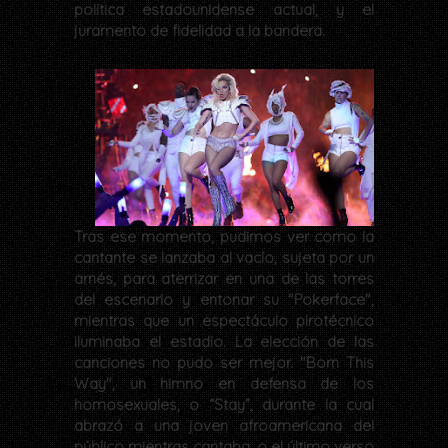
política estadounidense actual, y el
juramento de fidelidad a la bandera.
Tras ese momento, pudimos ver como la
cantante se lanzaba al vacío, sujeta por un
arnés, para aterrizar en una de las torres
del escenario y entonar su "Pokerface",
mientras que un espectáculo pirotécnico
iluminaba el estadio. La elección de las
canciones no pudo ser mejor. "Born This
Way", un himno en defensa de los
homosexuales, o “Stay”, durante la cual
abrazó a una joven afroamericana del
público mientras cantaba, o el último verso