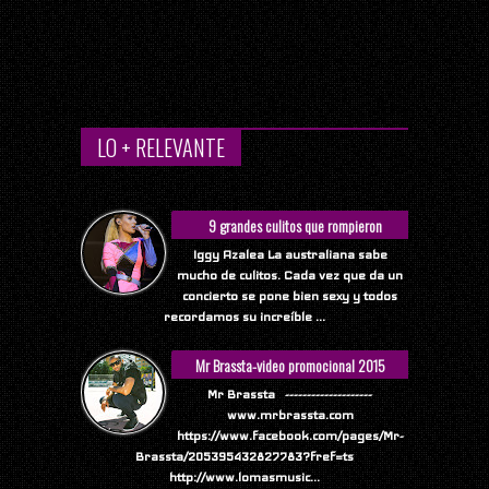
LO + RELEVANTE
9 grandes culitos que rompieron
Internet
Iggy Azalea La australiana sabe
mucho de culitos. Cada vez que da un
concierto se pone bien sexy y todos
recordamos su increíble ...
Mr Brassta-video promocional 2015
Mr Brassta --------------------
www.mrbrassta.com
https://www.facebook.com/pages/Mr-
Brassta/205395432827783?fref=ts
http://www.lomasmusic...