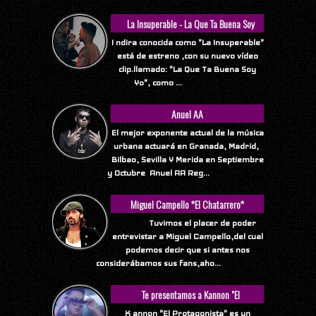
La Insuperable - La Que Ta Buena Soy
Yo
I ndira conocida como "La Insuperable"
está de estreno ,con su nuevo vídeo
clip.llamado: "La Que Ta Buena Soy
Yo", como ...
Anuel AA
El mejor exponente actual de la música
urbana actuará en Granada, Madrid,
Bilbao, Sevilla Y Merida en Septiembre
y Octubre Anuel AA Reg...
Miguel Campello *El Chatarrero*
Tuvimos el placer de poder
entrevistar a Miguel Campello,del cual
podemos decir que si antes nos
considerábamos sus fans,aho...
Te presentamos a Kannon "El
Protagonista"
K annon "El Protagonista" es un