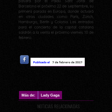
pasará por el Palau Sant Jordi de
Barcelona el próximo 22 de septiembre, su
primera parada en Europa, donde actuará
en otras ciudades como París, Zúrich,
Hamburgo, Berlín y Colonia. Las entradas
para el concierto de la capital catalana
saldrán a la venta el próximo viernes 10 de
febrero.
Publicado el
7 de febrero de 2017
Más de:
Lady Gaga
NOTICIAS RELACIONADAS