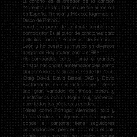
El canario es el creador de la canción
‘Morenita' de Upa Dance que fue número 1
en España, Francia y México, logrando el
Disco de Platino .
Foncho a parte de cantante también es
compositor. Es el autor de canciones para
películas como ‘ Princesas' de Fernando
León y ha puesto su música en diversos
juegos de Play Station como el FIFA.
Ha compartido cartel junto a grandes
artistas nacionales e internacionales como
Daddy Yankee, Nicky Jam, Gente de Zona,
Craig David, David Bisbal, DKB y David
Bustamante; en sus actuaciones ofrece
una gran variedad de ritmos latinos y
electrónicos con un toque muy comercial
para todos los públicos y edades.
Países como Portugal, Alemania, Italia y
Cabo Verde son algunos de los lugares
donde el cantante tiene seguidores
incondicionales, pero es Colombia el país
donde su música ha tenido mayor