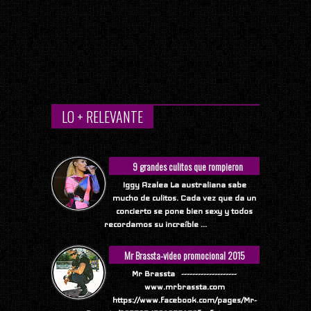
LO + RELEVANTE
9 grandes culitos que rompieron
Internet
Iggy Azalea La australiana sabe
mucho de culitos. Cada vez que da un
concierto se pone bien sexy y todos
recordamos su increíble ...
Mr Brassta-video promocional 2015
Mr Brassta --------------------
www.mrbrassta.com
https://www.facebook.com/pages/Mr-