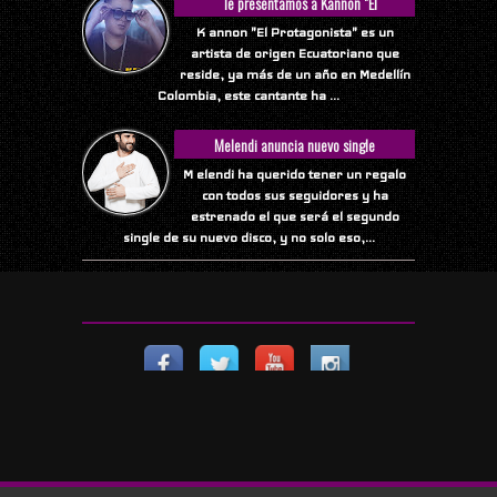
Te presentamos a Kannon "El
Protagonista"
K annon "El Protagonista" es un
artista de origen Ecuatoriano que
reside, ya más de un año en Medellín
Colombia, este cantante ha ...
Melendi anuncia nuevo single
M elendi ha querido tener un regalo
con todos sus seguidores y ha
estrenado el que será el segundo
single de su nuevo disco, y no solo eso,...