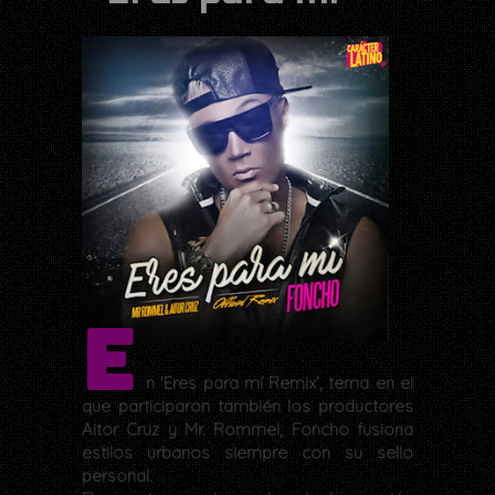
E
n 'Eres para mí Remix’, tema en el
que participaron también los productores
Aitor Cruz y Mr. Rommel, Foncho fusiona
estilos urbanos siempre con su sello
personal.