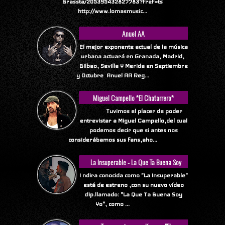
Brassta/205395432827783?fref=ts
http://www.lomasmusic...
Anuel AA
El mejor exponente actual de la música
urbana actuará en Granada, Madrid,
Bilbao, Sevilla Y Merida en Septiembre
y Octubre Anuel AA Reg...
Miguel Campello *El Chatarrero*
Tuvimos el placer de poder
entrevistar a Miguel Campello,del cual
podemos decir que si antes nos
considerábamos sus fans,aho...
La Insuperable - La Que Ta Buena Soy
Yo
I ndira conocida como "La Insuperable"
está de estreno ,con su nuevo vídeo
clip.llamado: "La Que Ta Buena Soy
Yo", como ...