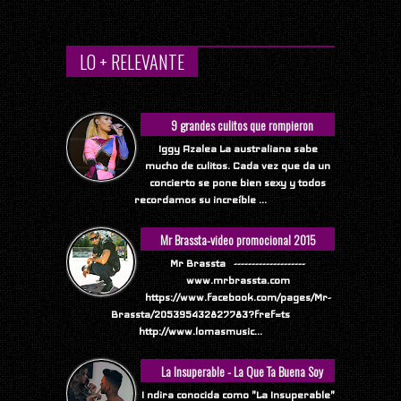
LO + RELEVANTE
9 grandes culitos que rompieron
Internet
Iggy Azalea La australiana sabe
mucho de culitos. Cada vez que da un
concierto se pone bien sexy y todos
recordamos su increíble ...
Mr Brassta-video promocional 2015
Mr Brassta --------------------
www.mrbrassta.com
https://www.facebook.com/pages/Mr-
Brassta/205395432827783?fref=ts
http://www.lomasmusic...
La Insuperable - La Que Ta Buena Soy
Yo
I ndira conocida como "La Insuperable"