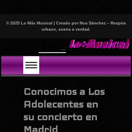
© 2025 Lo Más Musical | Creado por Noa Sánchez – Respira
urbano, suena a verdad.
Will Smith se tira un temazo con India Martínez y nos deja locos: “First Love” ya está aquí y es puro fuego fino
LO ÚLTIMO
Conocimos a Los
Adolecentes en
su concierto en
Madrid