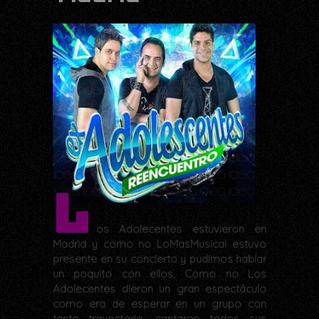
L
os Adolecentes estuvieron en
Madrid y como no LoMasMusical estuvo
presente en su concierto y pudimos hablar
un poquito con ellos. Como no Los
Adolecentes dieron un gran espectáculo
como era de esperar en un grupo con
tanta trayectoria, cantaron todos sus