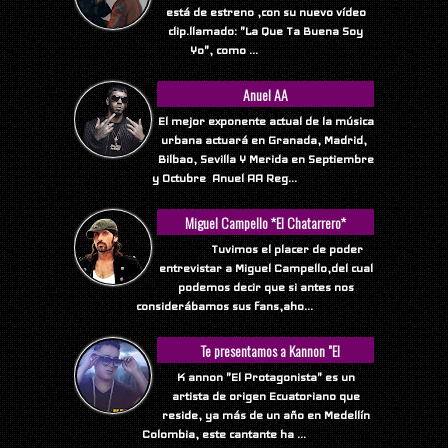
está de estreno ,con su nuevo vídeo
clip.llamado: "La Que Ta Buena Soy
Yo", como ...
Anuel AA
El mejor exponente actual de la música
urbana actuará en Granada, Madrid,
Bilbao, Sevilla Y Merida en Septiembre
y Octubre Anuel AA Reg...
Miguel Campello *El Chatarrero*
Tuvimos el placer de poder
entrevistar a Miguel Campello,del cual
podemos decir que si antes nos
considerábamos sus fans,aho...
Te presentamos a Kannon "El
Protagonista"
K annon "El Protagonista" es un
artista de origen Ecuatoriano que
reside, ya más de un año en Medellín
Colombia, este cantante ha ...