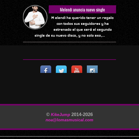
Melendi anuncia nuevo single
M elendi ha querido tener un regalo
con todos sus seguidores y ha
estrenado el que será el segundo
single de su nuevo disco, y no solo eso,...
©
2014-
2026
KikeJump
noa@lomasmusical.com