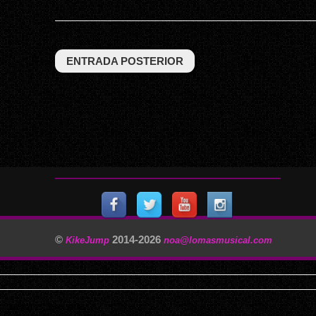
ENTRADA POSTERIOR
©
2014-
2026
KikeJump
noa@lomasmusical.com
11/29/2025, 3:40:57 AM