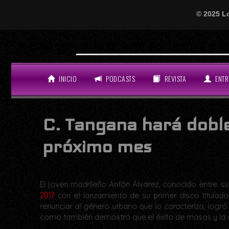
© 2025 L
Wi
LO ÚLTIMO
INICIO
PODCASTS
REVISTA
ENTR
C. Tangana hará doble
próximo mes
El joven madrileño Antón Álvarez, conocido entre 
2017
con el lanzamiento de su primer disco titulad
renunciar al género urbano que lo caracteriza, logró
como también demostró que el éxito de masas y la c