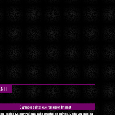
ANTE
9 grandes culitos que rompieron Internet
ggy Azalea La australiana sabe mucho de culitos. Cada vez que da