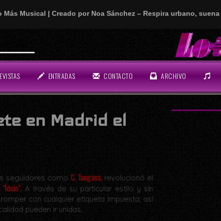
o Más Musical | Creado por Noa Sánchez – Respira urbano, suena 
EVISTAS
ENTRADAS
CONTACTO
ARCHIVO
te en Madrid el
C. Tangana,
sus seguidores como
revolucionó el
"Ídolo".
o
A través de su particular estilo y sin
 romper con cualquier etiqueta impuesta; así
alidad pueden ir unidas.