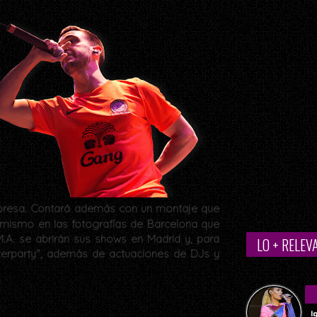
 expresa. Contará además con un montaje que
mismo en las fotografías de Barcelona que
.A. se abrirán sus shows en Madrid y, para
LO + RELEV
"afterparty", además de actuaciones de DJs y
I