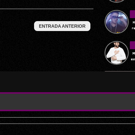
K
ENTRADA ANTERIOR
r
M
es