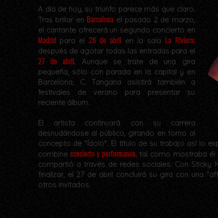
A día de hoy, su triunfo parece más que claro.
Barcelona
Tras brillar en
el pasado 2 de marzo,
el cantante ofrecerá un segundo concierto en
Madrid
26 de abril
La Riviera;
para el
en la sala
después de agotar todas las entradas para el
27 de abril.
Aunque se trate de una gira
pequeña, sólo con parada en la capital y en
Barcelona, C. Tangana asistirá también a
festivales de verano para presentar su
reciente álbum.
El artista continuará con su carrera
desnudándose al público, girando en torno al
concepto de "Ídolo". El título de su trabajo así lo
concierto y performance,
combine
tal como mostraba él 
compartió a través de redes sociales. Con Sticky M
finalizar, el 27 de abril concluirá su gira con una 
otros invitados.