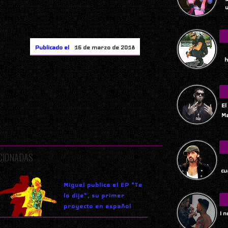
u
Publicado el
16 de marzo de 2018
h
El
Ma
ACIONADAS
Tu
cu
Miguel publica el EP “Te
lo dije”, su primer
proyecto en español
I 