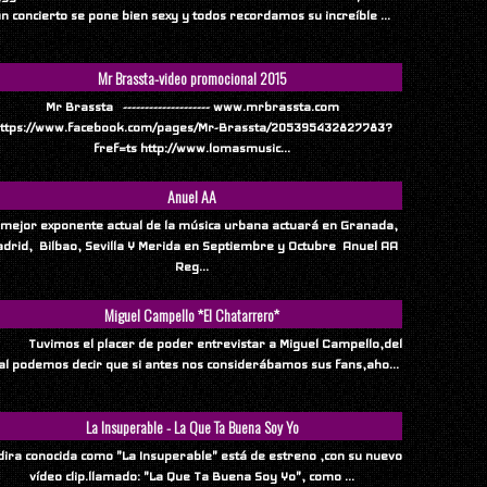
n concierto se pone bien sexy y todos recordamos su increíble ...
Mr Brassta-video promocional 2015
Mr Brassta -------------------- www.mrbrassta.com
ttps://www.facebook.com/pages/Mr-Brassta/205395432827783?
fref=ts http://www.lomasmusic...
Anuel AA
 mejor exponente actual de la música urbana actuará en Granada,
drid, Bilbao, Sevilla Y Merida en Septiembre y Octubre Anuel AA
Reg...
Miguel Campello *El Chatarrero*
vimos el placer de poder entrevistar a Miguel Campello,del
al podemos decir que si antes nos considerábamos sus fans,aho...
La Insuperable - La Que Ta Buena Soy Yo
ndira conocida como "La Insuperable" está de estreno ,con su nuevo
vídeo clip.llamado: "La Que Ta Buena Soy Yo", como ...