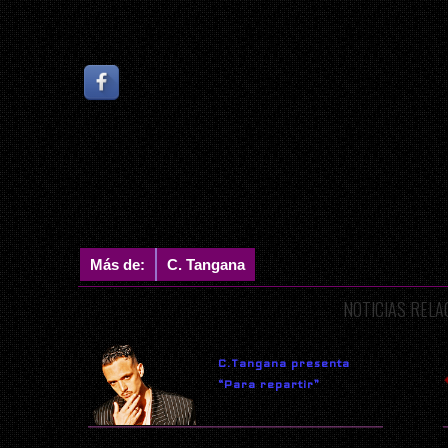
Más de:
C. Tangana
NOTICIAS REL
C.Tangana presenta
“Para repartir”