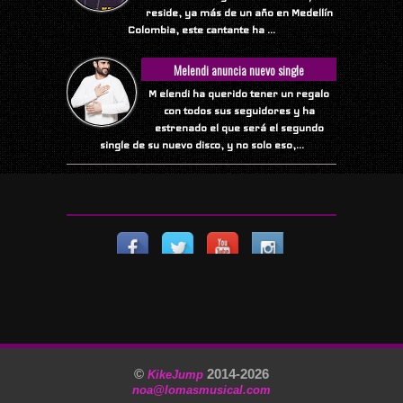
reside, ya más de un año en Medellín
Colombia, este cantante ha ...
Melendi anuncia nuevo single
M elendi ha querido tener un regalo
con todos sus seguidores y ha
estrenado el que será el segundo
single de su nuevo disco, y no solo eso,...
©
2014-
2026
KikeJump
noa@lomasmusical.com