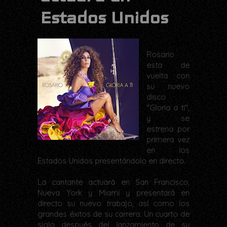
Estados Unidos
Rosario
esta de
vuelta con
su nuevo
disco
"Gloria a ti",
y se
estrena por
primera vez
en los
Estados Unidos presentándolo en directo.
La cantante actuará en San Francisco,
Nueva York y Miami y presentará en
directo su nuevo trabajo, así como los
grandes éxitos de su carrera. Un cuarto de
siglo después del lanzamiento de su