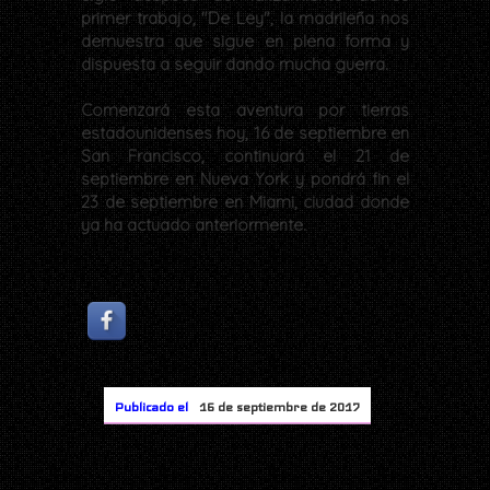
primer trabajo, "De Ley", la madrileña nos
demuestra que sigue en plena forma y
dispuesta a seguir dando mucha guerra.
Comenzará esta aventura por tierras
estadounidenses hoy, 16 de septiembre en
San Francisco, continuará el 21 de
septiembre en Nueva York y pondrá fin el
23 de septiembre en Miami, ciudad donde
ya ha actuado anteriormente.
Publicado el
16 de septiembre de 2017