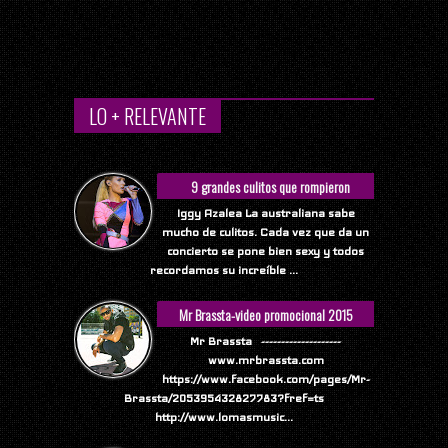
LO + RELEVANTE
9 grandes culitos que rompieron
Internet
Iggy Azalea La australiana sabe
mucho de culitos. Cada vez que da un
concierto se pone bien sexy y todos
recordamos su increíble ...
Mr Brassta-video promocional 2015
Mr Brassta --------------------
www.mrbrassta.com
https://www.facebook.com/pages/Mr-
Brassta/205395432827783?fref=ts
http://www.lomasmusic...