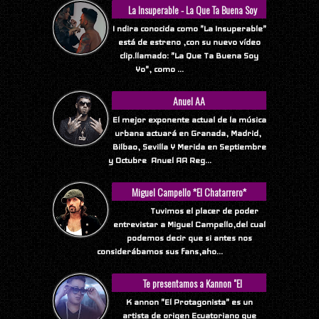
La Insuperable - La Que Ta Buena Soy
Yo
I ndira conocida como "La Insuperable"
está de estreno ,con su nuevo vídeo
clip.llamado: "La Que Ta Buena Soy
Yo", como ...
Anuel AA
El mejor exponente actual de la música
urbana actuará en Granada, Madrid,
Bilbao, Sevilla Y Merida en Septiembre
y Octubre Anuel AA Reg...
Miguel Campello *El Chatarrero*
Tuvimos el placer de poder
entrevistar a Miguel Campello,del cual
podemos decir que si antes nos
considerábamos sus fans,aho...
Te presentamos a Kannon "El
Protagonista"
K annon "El Protagonista" es un
artista de origen Ecuatoriano que