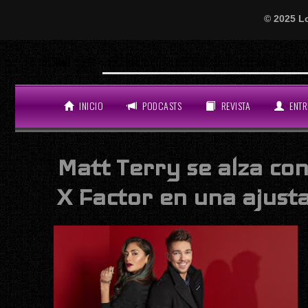
© 2025 L
¡Atención, amantes del perreo y el bue
LO ÚLTIMO
INICIO
PODCASTS
REVISTA
ENTR
Matt Terry se alza con
X Factor en una ajusta