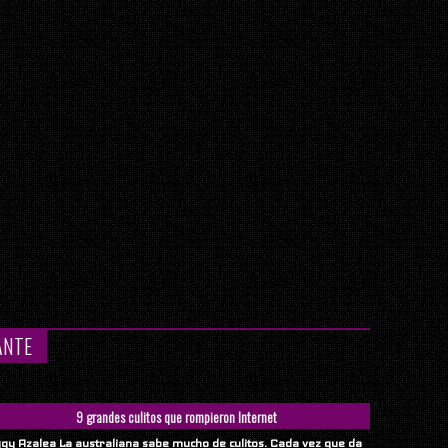
ANTE
9 grandes culitos que rompieron Internet
ggy Azalea La australiana sabe mucho de culitos. Cada vez que da