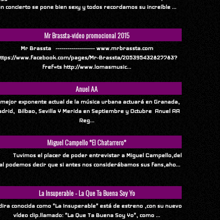
n concierto se pone bien sexy y todos recordamos su increíble ...
Mr Brassta-video promocional 2015
Mr Brassta -------------------- www.mrbrassta.com
ttps://www.facebook.com/pages/Mr-Brassta/205395432827783?
fref=ts http://www.lomasmusic...
Anuel AA
 mejor exponente actual de la música urbana actuará en Granada,
drid, Bilbao, Sevilla Y Merida en Septiembre y Octubre Anuel AA
Reg...
Miguel Campello *El Chatarrero*
vimos el placer de poder entrevistar a Miguel Campello,del
al podemos decir que si antes nos considerábamos sus fans,aho...
La Insuperable - La Que Ta Buena Soy Yo
ndira conocida como "La Insuperable" está de estreno ,con su nuevo
vídeo clip.llamado: "La Que Ta Buena Soy Yo", como ...