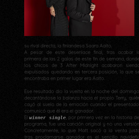
su rival directa, la finlandesa Saara Aalto.
A pesar de este desenlace final, tras acabar l
primera de las 2 galas de este fin de semana, dond
los chicos de 3 After Midnight acabaron siend
expulsados quedando en tercera posición, la que s
encontraba en primer lugar era Aalto.
Ese resultado dio la vuelta en la noche del domingo
decantándose la balanza hacia el propio Terry, quié
cayó al suelo de la emoción cuando el presentado
comunicó que él era el ganador.
El
, por primera vez en la historia de
winner single
programa, fue una canción original y no una versión
Concretamente, lo que Matt sacó a la venta just
tras proclamarse ganador es el sencillo navideñ