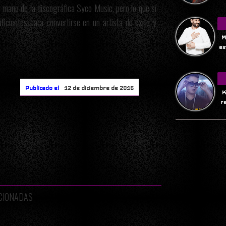
a mano de la discográfica Syco Music, pero lo que sí
ficientes para convertirse en un artista de éxito y
M
es
Publicado el
12 de diciembre de 2016
K
r
ACIONADAS