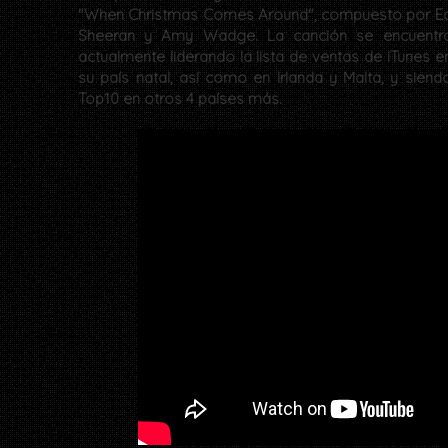
"When Christmas Comes Around", compuesto por E
Sheeran y Amy Wadge. La canción se encuentr
actualmente liderando la lista de ventas de iTunes e
su país natal, así como en Irlanda y Malta, y siend
Top10 en otros 4 países más.