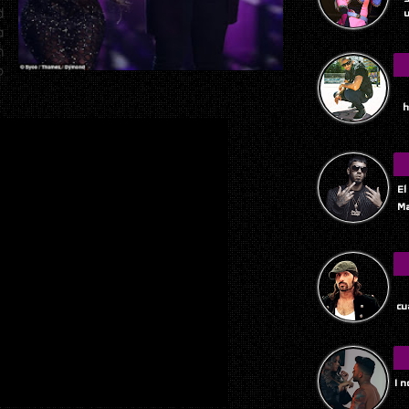
d
u
a
n
o
h
El
Ma
Tu
cu
I 