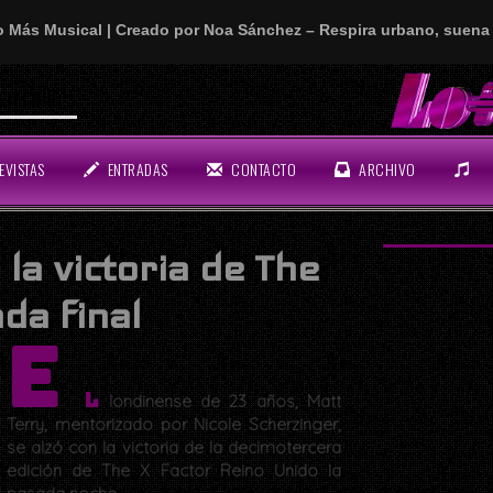
o Más Musical | Creado por Noa Sánchez – Respira urbano, suena 
n rollo!
EVISTAS
ENTRADAS
CONTACTO
ARCHIVO
 la victoria de The
da final
E
l
londinense de 23 años, Matt
Terry, mentorizado por Nicole Scherzinger,
se alzó con la victoria de la decimotercera
edición de The X Factor Reino Unido la