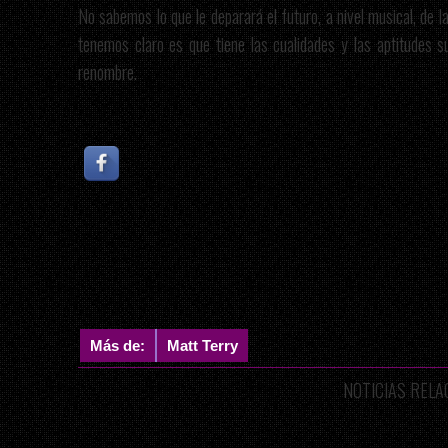
No sabemos lo que le deparará el futuro, a nivel musical, de l
tenemos claro es que tiene las cualidades y las aptitudes su
renombre.
Más de:
Matt Terry
NOTICIAS REL