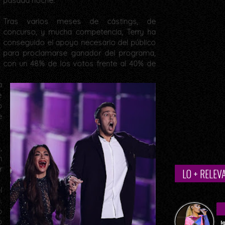
pasada noche.
Tras varios meses de cástings, de
concurso, y mucha competencia, Terry ha
conseguido el apoyo necesario del público
para proclamarse ganador del programa,
con un 48% de los votos frente al 40% de
a
e
o
e
,
n
r
LO + RELEV
l
.
o
o
I