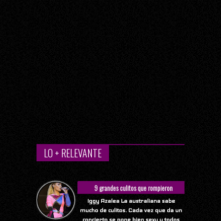
LO + RELEVANTE
9 grandes culitos que rompieron
Internet
Iggy Azalea La australiana sabe
mucho de culitos. Cada vez que da un
concierto se pone bien sexy y todos