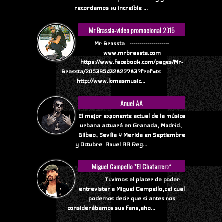
recordamos su increíble ...
Mr Brassta-video promocional 2015
Mr Brassta --------------------
www.mrbrassta.com
https://www.facebook.com/pages/Mr-
Brassta/205395432827783?fref=ts
http://www.lomasmusic...
Anuel AA
El mejor exponente actual de la música
urbana actuará en Granada, Madrid,
Bilbao, Sevilla Y Merida en Septiembre
y Octubre Anuel AA Reg...
Miguel Campello *El Chatarrero*
Tuvimos el placer de poder
entrevistar a Miguel Campello,del cual
podemos decir que si antes nos
considerábamos sus fans,aho...