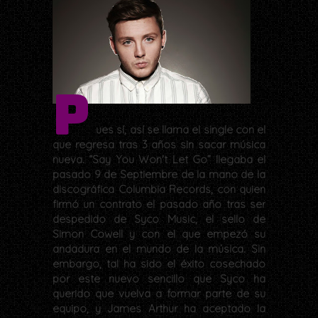
P
ues sí, así se llama el single con el
que regresa tras 3 años sin sacar música
nueva. “Say You Won't Let Go” llegaba el
pasado 9 de Septiembre de la mano de la
discográfica Columbia Records, con quien
firmó un contrato el pasado año tras ser
despedido de Syco Music, el sello de
Simon Cowell y con el que empezó su
andadura en el mundo de la música. Sin
embargo, tal ha sido el éxito cosechado
por este nuevo sencillo que Syco ha
querido que vuelva a formar parte de su
equipo, y James Arthur ha aceptado la