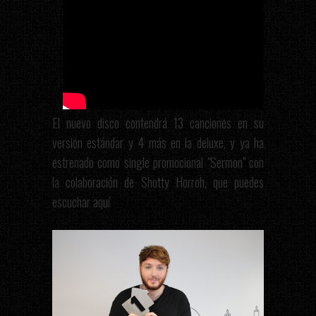
El nuevo disco contendrá 13 canciones en su
versión estándar y 4 más en la deluxe, y ya ha
estrenado como single promocional "Sermon" con
la colaboración de Shotty Horroh, que puedes
escuchar aquí