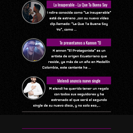
La Insuperable - La Que Ta Buena Soy
Yo
I ndira conocida como "La Insuperable"
está de estreno ,con su nuevo vídeo
clip.llamado: "La Que Ta Buena Soy
Yo", como ...
Te presentamos a Kannon "El
Protagonista"
K annon "El Protagonista" es un
artista de origen Ecuatoriano que
reside, ya más de un año en Medellín
Colombia, este cantante ha ...
Melendi anuncia nuevo single
M elendi ha querido tener un regalo
con todos sus seguidores y ha
estrenado el que será el segundo
single de su nuevo disco, y no solo eso,...