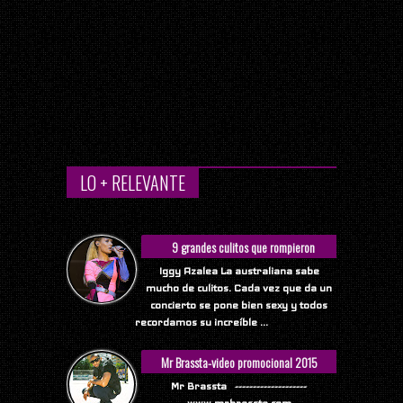
LO + RELEVANTE
9 grandes culitos que rompieron
Internet
Iggy Azalea La australiana sabe
mucho de culitos. Cada vez que da un
concierto se pone bien sexy y todos
recordamos su increíble ...
Mr Brassta-video promocional 2015
Mr Brassta --------------------
www.mrbrassta.com