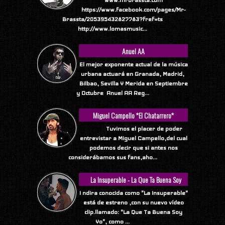
https://www.facebook.com/pages/Mr-
Brassta/205395432827783?fref=ts
http://www.lomasmusic...
Anuel AA
El mejor exponente actual de la música
urbana actuará en Granada, Madrid,
Bilbao, Sevilla Y Merida en Septiembre
y Octubre Anuel AA Reg...
Miguel Campello *El Chatarrero*
Tuvimos el placer de poder
entrevistar a Miguel Campello,del cual
podemos decir que si antes nos
considerábamos sus fans,aho...
La Insuperable - La Que Ta Buena Soy
Yo
I ndira conocida como "La Insuperable"
está de estreno ,con su nuevo vídeo
clip.llamado: "La Que Ta Buena Soy
Yo", como ...