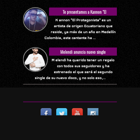
Te presentamos a Kannon "El
Protagonista"
K annon "El Protagonista" es un
artista de origen Ecuatoriano que
reside, ya más de un año en Medellín
Colombia, este cantante ha ...
Melendi anuncia nuevo single
M elendi ha querido tener un regalo
con todos sus seguidores y ha
estrenado el que será el segundo
single de su nuevo disco, y no solo eso,...