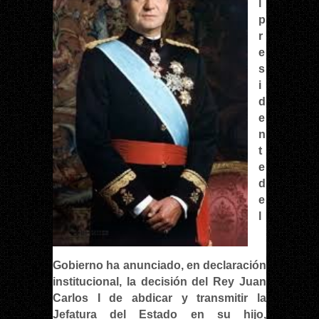
l
p
r
e
s
i
d
e
n
t
e
d
e
l
Gobierno ha anunciado, en declaración
institucional, la decisión del Rey Juan
Carlos I de abdicar y transmitir la
Jefatura del Estado en su hijo,