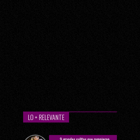
LO + RELEVANTE
9 grandes culitos que rompieron