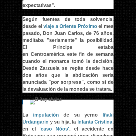
expectativas".
Según fuentes de toda solvencia,
desde el
viaje a Oriente Próximo
el mes
pasado, Don Juan Carlos, de 76 años,
meditaba "seriamente" la posibilidad.
El Príncipe estaba
en
Centroamérica
este fin de semana
cuando el monarca tomó la decisión.
Desde Zarzuela se repite desde hace
dos años que la abdicación sería
anunciada "por sorpresa", como si de
la devaluación de la moneda se tratara.
La
imputación
de su yerno
Iñaki
Urdangarin
y su hija, la
Infanta Cristina
,
en el
'caso Nóos'
, el accidente en
Botsuana que provocó unas disculpas