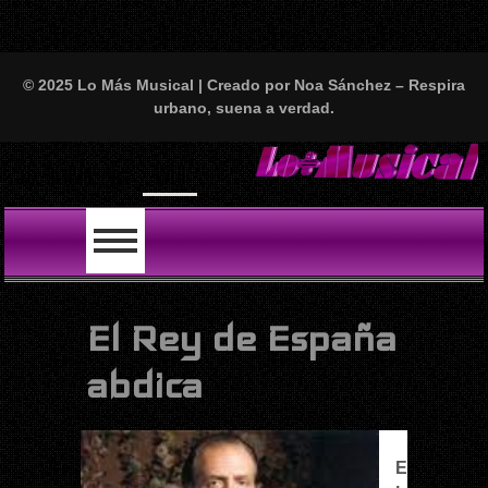
© 2025 Lo Más Musical | Creado por Noa Sánchez – Respira
urbano, suena a verdad.
Will Smith se tira un t
LO ÚLTIMO
El Rey de España
abdica
E