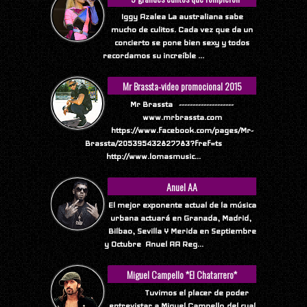
Internet
Iggy Azalea La australiana sabe
mucho de culitos. Cada vez que da un
concierto se pone bien sexy y todos
recordamos su increíble ...
Mr Brassta-video promocional 2015
Mr Brassta --------------------
www.mrbrassta.com
https://www.facebook.com/pages/Mr-
Brassta/205395432827783?fref=ts
http://www.lomasmusic...
Anuel AA
El mejor exponente actual de la música
urbana actuará en Granada, Madrid,
Bilbao, Sevilla Y Merida en Septiembre
y Octubre Anuel AA Reg...
Miguel Campello *El Chatarrero*
Tuvimos el placer de poder
entrevistar a Miguel Campello,del cual