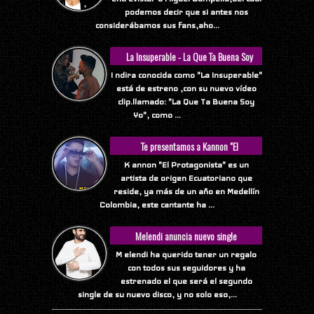
podemos decir que si antes nos
considerábamos sus fans,aho...
La Insuperable - La Que Ta Buena Soy
Yo
I ndira conocida como "La Insuperable"
está de estreno ,con su nuevo vídeo
clip.llamado: "La Que Ta Buena Soy
Yo", como ...
Te presentamos a Kannon "El
Protagonista"
K annon "El Protagonista" es un
artista de origen Ecuatoriano que
reside, ya más de un año en Medellín
Colombia, este cantante ha ...
Melendi anuncia nuevo single
M elendi ha querido tener un regalo
con todos sus seguidores y ha
estrenado el que será el segundo
single de su nuevo disco, y no solo eso,...