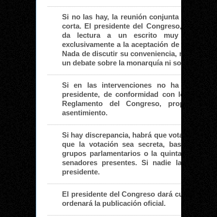
Si no las hay, la reunión conjunta de las C
corta. El presidente del Congreso, que enca
da lectura a un escrito muy breve, q
exclusivamente a la aceptación de la referida 
Nada de discutir su conveniencia, ni de conve
un debate sobre la monarquía ni sobre su titul
Si en las intervenciones no ha habido di
presidente, de conformidad con los artícul
Reglamento del Congreso, propone la 
asentimiento.
Si hay discrepancia, habrá que votar. Como l
que la votación sea secreta, basta con q
grupos parlamentarios o la quinta parte de
senadores presentes. Si nadie la pide, pue
presidente.
El presidente del Congreso dará cuenta del re
ordenará la publicación oficial.