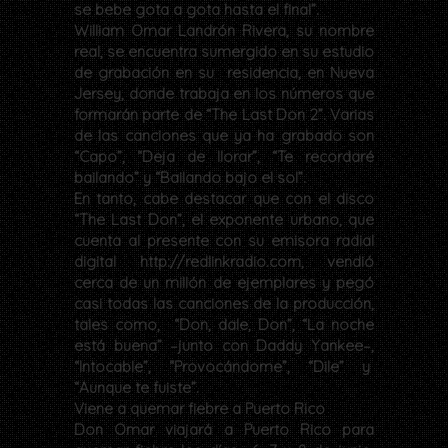
se bebe gota a gota hasta el final”.
William Omar Landrón Rivera, su nombre
real, se encuentra sumergido en su estudio
de grabación en su residencia, en Nueva
Jersey, donde trabaja en los números que
formarán parte de “The Last Don 2”. Varias
de las canciones que ya ha grabado son
“Capo”, “Deja de llorar”, “Te recordaré
bailando” y “Bailando bajo el sol”.
En tanto, cabe destacar que con el disco
“The Last Don”, el exponente urbano, que
cuenta al presente con su emisora radial
digital http://redlinkradio.com, vendió
cerca de un millón de ejemplares y pegó
casi todas las canciones de la producción,
tales como, “Don, dale, Don”, “La noche
está buena” –junto con Daddy Yankee–,
“Intocable”, “Provocándome”, “Dile” y
“Aunque te fuiste”.
Viene a quemar fiebre a Puerto Rico
Don Omar viajará a Puerto Rico para