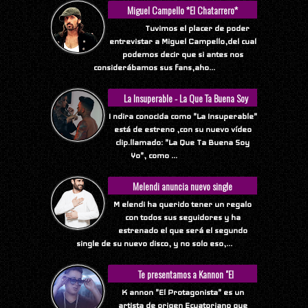
Miguel Campello *El Chatarrero*
Tuvimos el placer de poder
entrevistar a Miguel Campello,del cual
podemos decir que si antes nos
considerábamos sus fans,aho...
La Insuperable - La Que Ta Buena Soy
Yo
I ndira conocida como "La Insuperable"
está de estreno ,con su nuevo vídeo
clip.llamado: "La Que Ta Buena Soy
Yo", como ...
Melendi anuncia nuevo single
M elendi ha querido tener un regalo
con todos sus seguidores y ha
estrenado el que será el segundo
single de su nuevo disco, y no solo eso,...
Te presentamos a Kannon "El
Protagonista"
K annon "El Protagonista" es un
artista de origen Ecuatoriano que