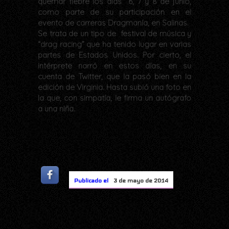
quemar fiebre los días 6, 7 y 8 de junio,
como parte de su participación en el
evento de carreras Dragmanía, en Salinas.
Se trata de un tipo de festival de música y
“drag racing” que ha tenido lugar en varias
partes de Estados Unidos. Por cierto, el
intérprete narró en estos días, en su
cuenta de Twitter, que la pasó bien en la
edición de Virginia. Hasta subió una foto en
la que, con simpatía, le firma un autógrafo
a una niña.
Publicado el
3 de mayo de 2014