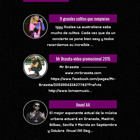
9 grandes culitos que rompieron
Internet
Iggy Azalea La australiana sabe
mucho de culitos. Cada vez que da un
concierto se pone bien sexy y todos
recordamos su increíble ...
Mr Brassta-video promocional 2015
Mr Brassta --------------------
www.mrbrassta.com
https://www.facebook.com/pages/Mr-
Brassta/205395432827783?fref=ts
http://www.lomasmusic...
Anuel AA
El mejor exponente actual de la música
urbana actuará en Granada, Madrid,
Bilbao, Sevilla Y Merida en Septiembre
y Octubre Anuel AA Reg...