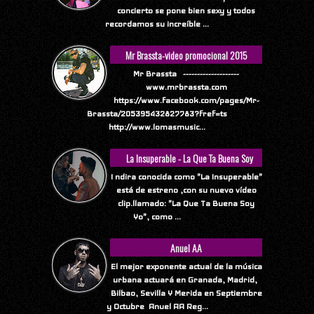
concierto se pone bien sexy y todos
recordamos su increíble ...
Mr Brassta-video promocional 2015
Mr Brassta --------------------
www.mrbrassta.com
https://www.facebook.com/pages/Mr-
Brassta/205395432827783?fref=ts
http://www.lomasmusic...
La Insuperable - La Que Ta Buena Soy
Yo
I ndira conocida como "La Insuperable"
está de estreno ,con su nuevo vídeo
clip.llamado: "La Que Ta Buena Soy
Yo", como ...
Anuel AA
El mejor exponente actual de la música
urbana actuará en Granada, Madrid,
Bilbao, Sevilla Y Merida en Septiembre
y Octubre Anuel AA Reg...