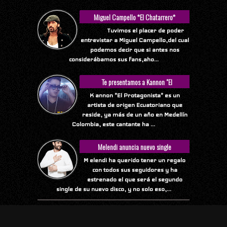
Miguel Campello *El Chatarrero*
Tuvimos el placer de poder
entrevistar a Miguel Campello,del cual
podemos decir que si antes nos
considerábamos sus fans,aho...
Te presentamos a Kannon "El
Protagonista"
K annon "El Protagonista" es un
artista de origen Ecuatoriano que
reside, ya más de un año en Medellín
Colombia, este cantante ha ...
Melendi anuncia nuevo single
M elendi ha querido tener un regalo
con todos sus seguidores y ha
estrenado el que será el segundo
single de su nuevo disco, y no solo eso,...