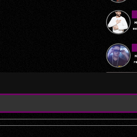
M
es
K
r