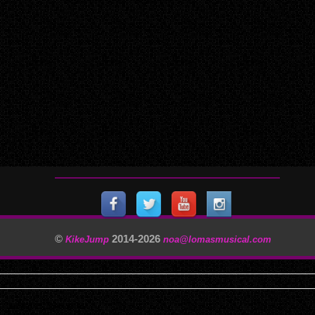
©
2014-
2026
KikeJump
noa@lomasmusical.com
11/29/2025, 3:40:57 AM