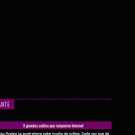
ANTE
9 grandes culitos que rompieron Internet
ggy Azalea La australiana sabe mucho de culitos. Cada vez que da