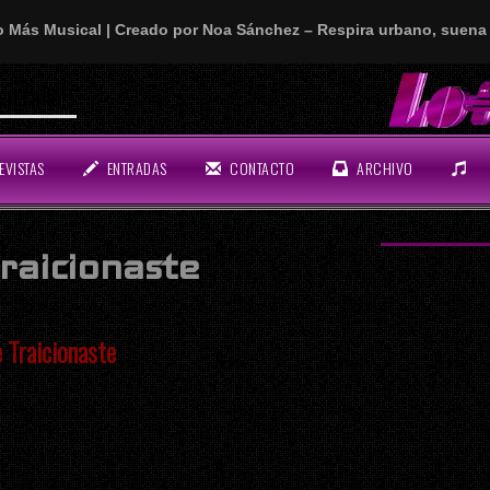
o Más Musical | Creado por Noa Sánchez – Respira urbano, suena 
n rollo!
EVISTAS
ENTRADAS
CONTACTO
ARCHIVO
raicionaste
 Traicionaste