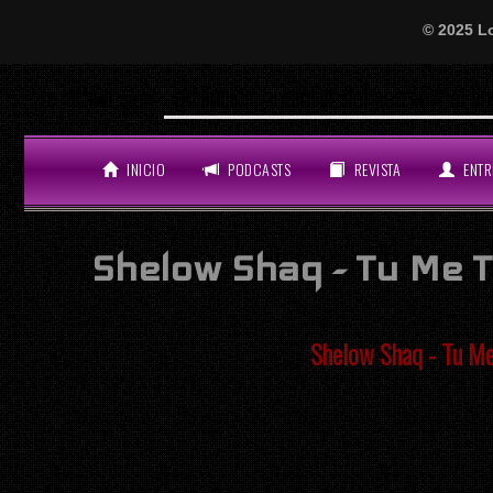
© 2025 L
¡Atención, amantes del perreo y el bue
LO ÚLTIMO
INICIO
PODCASTS
REVISTA
ENTR
Shelow Shaq - Tu Me T
Shelow Shaq - Tu Me