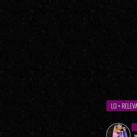
LO + RELEV
I