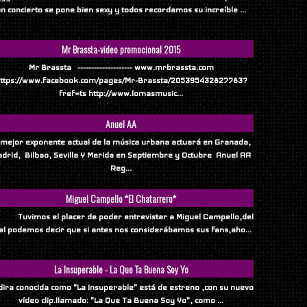
n concierto se pone bien sexy y todos recordamos su increíble ...
Mr Brassta-video promocional 2015
Mr Brassta -------------------- www.mrbrassta.com
ttps://www.facebook.com/pages/Mr-Brassta/205395432827783?
fref=ts http://www.lomasmusic...
Anuel AA
 mejor exponente actual de la música urbana actuará en Granada,
drid, Bilbao, Sevilla Y Merida en Septiembre y Octubre Anuel AA
Reg...
Miguel Campello *El Chatarrero*
vimos el placer de poder entrevistar a Miguel Campello,del
al podemos decir que si antes nos considerábamos sus fans,aho...
La Insuperable - La Que Ta Buena Soy Yo
ndira conocida como "La Insuperable" está de estreno ,con su nuevo
vídeo clip.llamado: "La Que Ta Buena Soy Yo", como ...