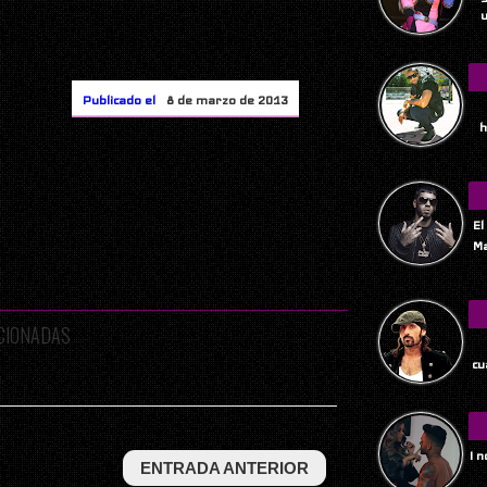
u
Publicado el
8 de marzo de 2013
h
El
Ma
ACIONADAS
Tu
cu
I 
ENTRADA ANTERIOR