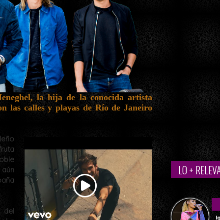
neghel, la hija de la conocida artista
n las calles y playas de Río de Janeiro
ileño
ruta
oble
LO + RELEV
 aún
paña
 del
I