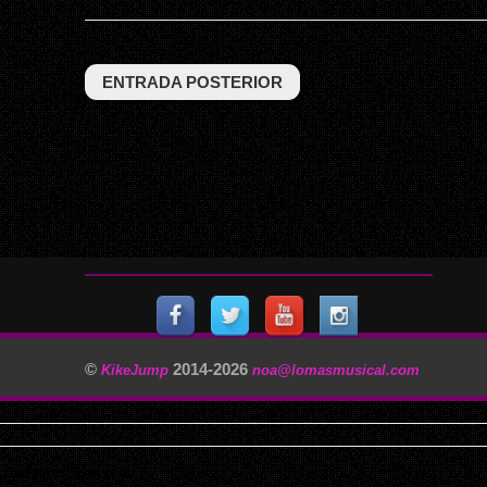
ENTRADA POSTERIOR
©
2014-
2026
KikeJump
noa@lomasmusical.com
11/29/2025, 3:40:57 AM