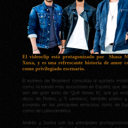
El videoclip está protagonizado por Shasa Me
Xuxa, y es una refrescante historia de amor co
como privilegiado escenario.
El estreno de 'Brasilera' consolida al quinteto madr
como la banda más escuchada en España, que disf
aún del gran éxito de 'Qué tienes tú', que ya esd
disco de Platino, y '5 sentidos', también platino y
sonando en las principales emisoras, tanto de Es
como de Latinoamérica.
Andrés y Sasha son los principales protagonistas