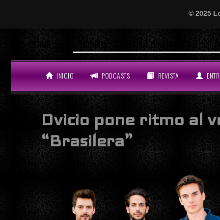
© 2025 L
‘Scooby’: Ariel de Cuba monta el lío del año c
LO ÚLTIMO
INICIO
PODCASTS
REVISTA
ENTR
Dvicio pone ritmo al 
“Brasilera”