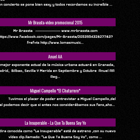
n concierto se pone bien sexy y todos recordamos su increíble ...
Mr Brassta-video promocional 2015
Mr Brassta -------------------- www.mrbrassta.com
ttps://www.facebook.com/pages/Mr-Brassta/205395432827783?
fref=ts http://www.lomasmusic...
Anuel AA
 mejor exponente actual de la música urbana actuará en Granada,
drid, Bilbao, Sevilla Y Merida en Septiembre y Octubre Anuel AA
Reg...
Miguel Campello *El Chatarrero*
vimos el placer de poder entrevistar a Miguel Campello,del
al podemos decir que si antes nos considerábamos sus fans,aho...
La Insuperable - La Que Ta Buena Soy Yo
ndira conocida como "La Insuperable" está de estreno ,con su nuevo
vídeo clip.llamado: "La Que Ta Buena Soy Yo", como ...