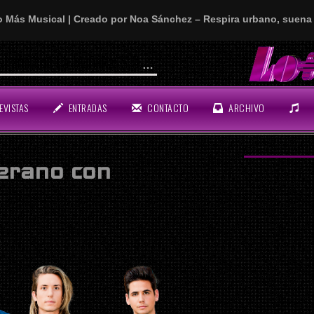
o Más Musical | Creado por Noa Sánchez – Respira urbano, suena 
on La Muñeka, S.B.S., Kiko y Fran
EVISTAS
ENTRADAS
CONTACTO
ARCHIVO
verano con