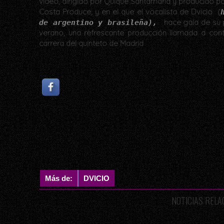
vídeo, dirigido por Quique Santamaría y producido p
Costa Produce, y en el que el vocalista de Dvicio (
hace gala de su p
de argentino y brasileña),
verano, una refrescante producción llamada a conti
carrera del quinteto de Madrid
Más de:
DVICIO
NOTICIAS REL