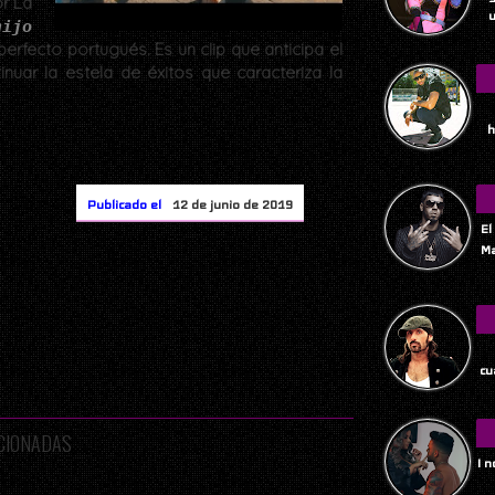
or La
u
hijo
erfecto portugués. Es un clip que anticipa el
nuar la estela de éxitos que caracteriza la
h
Publicado el
12 de junio de 2019
El
Ma
Tu
cu
ACIONADAS
I 