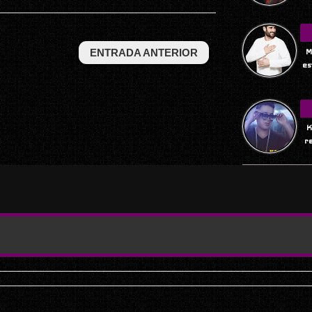
ENTRADA ANTERIOR
M
es
K
r