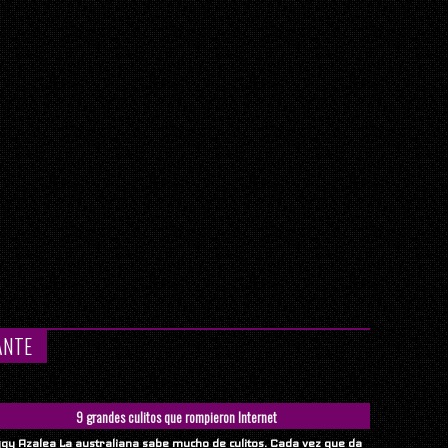
ANTE
9 grandes culitos que rompieron Internet
ggy Azalea La australiana sabe mucho de culitos. Cada vez que da