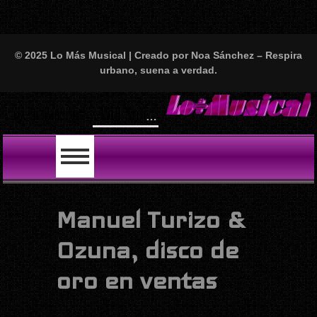
© 2025 Lo Más Musical | Creado por Noa Sánchez – Respira
urbano, suena a verdad.
Will Smith se tira un temazo con India Martínez y nos deja locos: “First Love” ya está aquí y es puro fuego fino
LO ÚLTIMO
Manuel Turizo &
Ozuna, disco de
oro en ventas