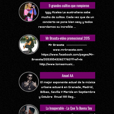
9 grandes culitos que rompieron
Internet
Iggy Azalea La australiana sabe
mucho de culitos. Cada vez que da un
concierto se pone bien sexy y todos
recordamos su increíble ...
Mr Brassta-video promocional 2015
Mr Brassta --------------------
www.mrbrassta.com
https://www.facebook.com/pages/Mr-
Brassta/205395432827783?fref=ts
http://www.lomasmusic...
Anuel AA
El mejor exponente actual de la música
urbana actuará en Granada, Madrid,
Bilbao, Sevilla Y Merida en Septiembre
y Octubre Anuel AA Reg...
La Insuperable - La Que Ta Buena Soy
Yo