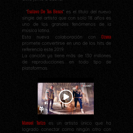
Esclavo De Tus Besos
“
” es el título del nuevo
single del artista que con solo 18 años es
uno de los grandes fenómenos de la
música latina.
Ozuna
Esta nueva colaboración con
promete convertirse en uno de los hits de
referencia este 2019.
La canción ya tiene más de 130 millones
de reproducciones en todo tipo de
plataformas.
Manuel Turizo
es un artista único que ha
logrado conectar como ningún otro con