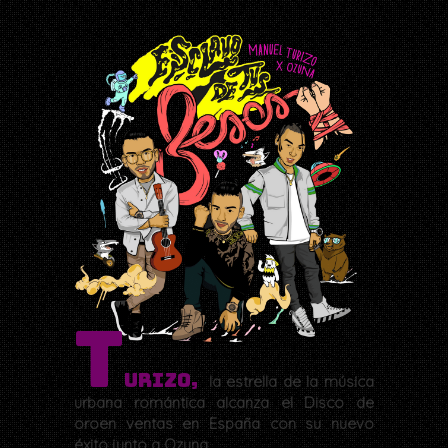
T
urizo,
la estrella de la música
urbana romántica alcanza el Disco de
oroen ventas en España con su nuevo
éxito junto a Ozuna.