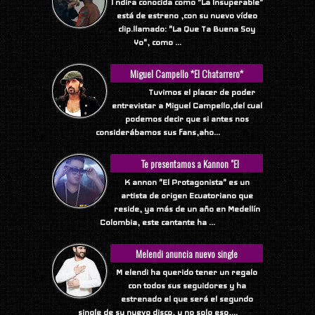
I ndira conocida como "La Insuperable"
está de estreno ,con su nuevo vídeo
clip.llamado: "La Que Ta Buena Soy
Yo", como ...
Miguel Campello *El Chatarrero*
Tuvimos el placer de poder
entrevistar a Miguel Campello,del cual
podemos decir que si antes nos
considerábamos sus fans,aho...
Te presentamos a Kannon "El
Protagonista"
K annon "El Protagonista" es un
artista de origen Ecuatoriano que
reside, ya más de un año en Medellín
Colombia, este cantante ha ...
Melendi anuncia nuevo single
M elendi ha querido tener un regalo
con todos sus seguidores y ha
estrenado el que será el segundo
single de su nuevo disco, y no solo eso,...