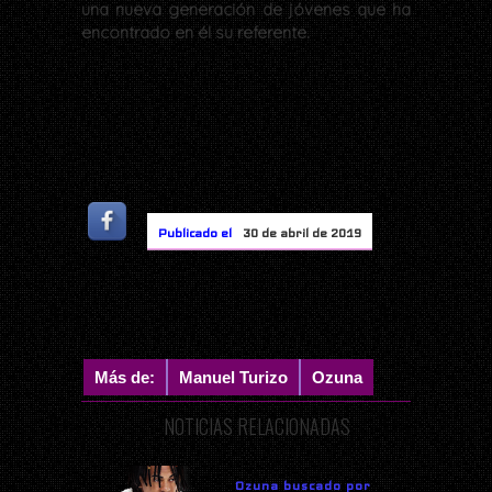
una nueva generación de jóvenes que ha
encontrado en él su referente.
Publicado el
30 de abril de 2019
Más de:
Manuel Turizo
Ozuna
NOTICIAS RELACIONADAS
Ozuna buscado por