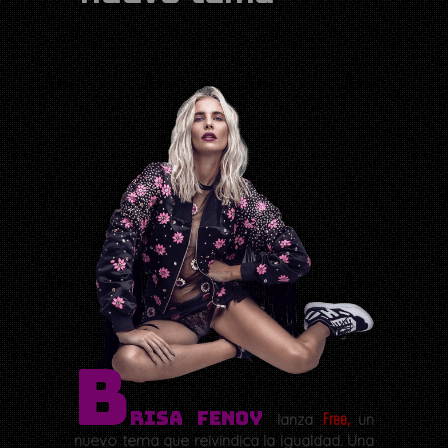
B
risa Fenoy
Free,
lanza
un
nuevo tema que reivindica la igualdad. Una