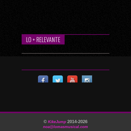
LO + RELEVANTE
©
2014-
2026
KikeJump
noa@lomasmusical.com