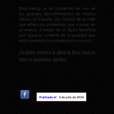
Brisa Fenoy se ha convertido en uno de
los grandes descubrimientos de música
urbana en España, una música de la calle
que refleja los problemas que ocurren en
su interior, a través de un figura feminista
que sigue la corriente de la igualdad que
está ocupando la sociedad poco a poco.
¡Ya puedes encontrar lo último de Brisa Fenoy en
todas las plataformas digitales!
Publicado el
3 de julio de 2018