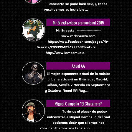
concierto se pone bien sexy y todos
recordamos su increíble ...
Mr Brassta-video promocional 2015
Mr Brassta --------------------
www.mrbrassta.com
https://www.facebook.com/pages/Mr-
Brassta/205395432827783?fref=ts
http://www.lomasmusic...
Anuel AA
El mejor exponente actual de la música
urbana actuará en Granada, Madrid,
Bilbao, Sevilla Y Merida en Septiembre
y Octubre Anuel AA Reg...
Miguel Campello *El Chatarrero*
Tuvimos el placer de poder
entrevistar a Miguel Campello,del cual
podemos decir que si antes nos
considerábamos sus fans,aho...