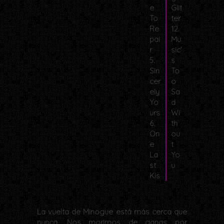
e
Glit
To
ter
Re
12.
pai
Mu
r
sic’
5.
s
Sin
To
cer
o
ely
Sa
Yo
d
urs
Wi
6.
th
On
ou
e
t
La
Yo
st
u
Kis
La vuelta de Minogue está más cerca que
nunca. Nos morimos de ganas por