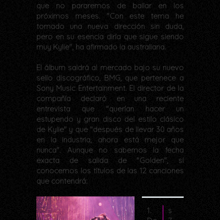
que no pararemos de bailar en los
próximos meses. "Con este tema he
tomado una nueva dirección sin duda,
pero en su esencia diría que sigue siendo
muy Kylie", ha afirmado la australiana.
El álbum saldrá al mercado bajo su nuevo
sello discográfico, BMG, que pertenece a
Sony Music Entertainment. El director de la
compañía declaró en una reciente
entrevista que "querían hacer un
estupendo y gran disco del estilo clásico
de Kylie" y que "después de llevar 30 años
en la industria, ahora está mejor que
nunca". Aunque no sabemos la fecha
exacta de salida de "Golden", sí
conocemos los títulos de las 12 canciones
que contendrá:
1.
s