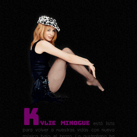
K
ylie Minogue
está lista
para volver a nuestras vidas con nueva
música bajo el brazo. La australiana ha