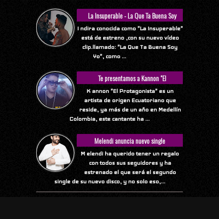
La Insuperable - La Que Ta Buena Soy
Yo
I ndira conocida como "La Insuperable"
está de estreno ,con su nuevo vídeo
clip.llamado: "La Que Ta Buena Soy
Yo", como ...
Te presentamos a Kannon "El
Protagonista"
K annon "El Protagonista" es un
artista de origen Ecuatoriano que
reside, ya más de un año en Medellín
Colombia, este cantante ha ...
Melendi anuncia nuevo single
M elendi ha querido tener un regalo
con todos sus seguidores y ha
estrenado el que será el segundo
single de su nuevo disco, y no solo eso,...