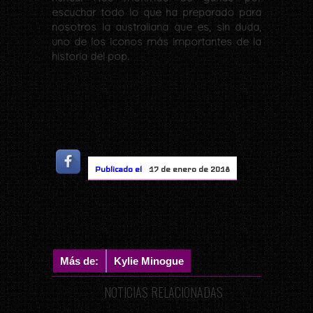
escuchar todo lo que ha preparado para
nosotros la australiana que es, sin duda,
uno de los iconos más importantes de la
historia del pop.
Publicado el
17 de enero de 2018
Más de:
Kylie Minogue
NOTICIAS RELACIONADAS