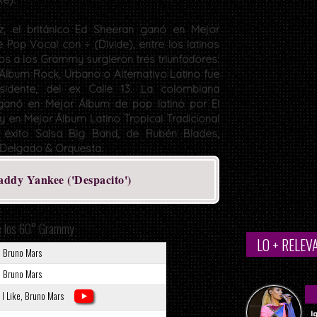
z, el británico Ed Sheeran ganó en Mejor
 Pop Vocal con ÷ (Divide), entre los latinos
os a los Grammy surgieron tres triunfadores:
 Álbum Rock, Urbano o Alternativo Latino fue
sidente, del ex Calle 13. La colombiana
ganó en Mejor Álbum de pop latino por El
y en Mejor Álbum Latino Tropical Tradicional
l éxito Salsa Big Band, de Rubén Blades,
Delgado & Orquesta.
addy Yankee ('Despacito')
e los 60° Grammy
LO + RELEV
, Bruno Mars
, Bruno Mars
 I Like, Bruno Mars
I