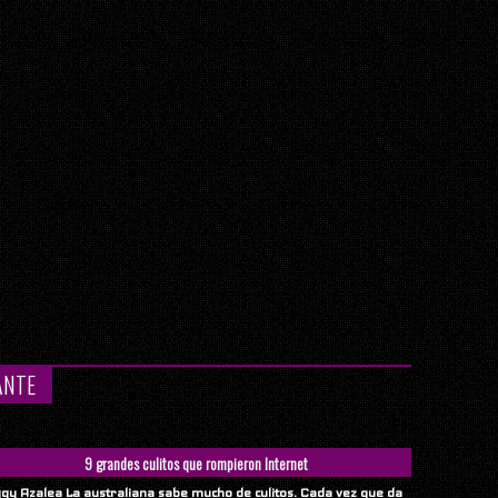
ANTE
9 grandes culitos que rompieron Internet
ggy Azalea La australiana sabe mucho de culitos. Cada vez que da