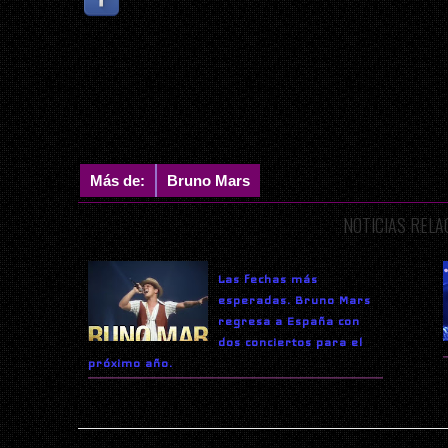
Más de:
Bruno Mars
NOTICIAS REL
Las fechas más
esperadas. Bruno Mars
regresa a España con
dos conciertos para el
próximo año.