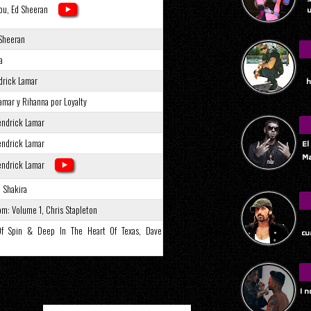
ou, Ed Sheeran
u
 Sheeran
a
drick Lamar
h
amar y Rihanna por Loyalty
endrick Lamar
endrick Lamar
El
Ma
endrick Lamar
, Shakira
m: Volume 1, Chris Stapleton
Tu
f Spin & Deep In The Heart Of Texas, Dave
cu
I 