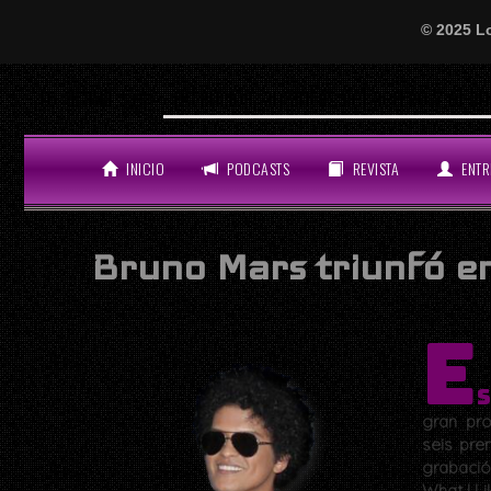
© 2025 L
Will
LO ÚLTIMO
INICIO
PODCASTS
REVISTA
ENTR
Bruno Mars triunfó e
E
s
gran pro
seis pre
grabaci
What I Li