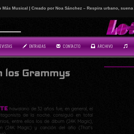
o Más Musical | Creado por Noa Sánchez – Respira urbano, suena 
EVISTAS
ENTRADAS
CONTACTO
ARCHIVO
n los Grammys
te
hawaiano de 32 años fue, en general, el
tagonista de la noche. consiguió en total
mios, entre ellos los de álbum (24K Magic),
ón (24K Magic) y canción del año (That's
ke).