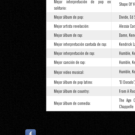
Mejor interpretación de pop en
Shape Of Y
solitario:
Mejor álbum de pop:
Divide, Ed
Mejor artista revelación:
Alessia Car
Mejor álbum de rap:
Damn, Ken
Mejor interpretación cantada de rap:
Kendrick L
Mejor interpretación de rap:
Humble, K
Mejor canción de rap:
Humble, K
Humble, K
Mejor video musical:
Mejor álbum de pop latino:
"El Dorado"
Mejor álbum de country:
From A Roo
The Age O
Mejor álbum de comedia:
Chappelle