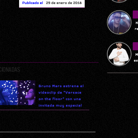
Publicado el
29 de enero de 2018
K
r
M
es
ACIONADAS
Bruno Mars estrena el
videoclip de "Versace
on the floor" con una
invitada muy especial