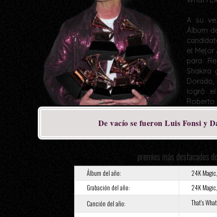
A su ve
Álbum de
candidat
el Mejor
para Re
Shakira 
Dorado, 
logró e
Roberto 
De vacío se fueron Luis Fonsi y D
premios más destacados d
Álbum del año:
24K Magic
Grabación del año:
24K Magic
That's What
Canción del año: