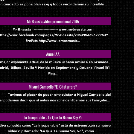
n concierto se pone bien sexy y todos recordamos su increíble ...
Mr Brassta-video promocional 2015
Mr Brassta -------------------- www.mrbrassta.com
ttps://www.facebook.com/pages/Mr-Brassta/205395432827783?
fref=ts http://www.lomasmusic...
Anuel AA
 mejor exponente actual de la música urbana actuará en Granada,
drid, Bilbao, Sevilla Y Merida en Septiembre y Octubre Anuel AA
Reg...
Miguel Campello *El Chatarrero*
vimos el placer de poder entrevistar a Miguel Campello,del
al podemos decir que si antes nos considerábamos sus fans,aho...
La Insuperable - La Que Ta Buena Soy Yo
ndira conocida como "La Insuperable" está de estreno ,con su nuevo
vídeo clip.llamado: "La Que Ta Buena Soy Yo", como ...