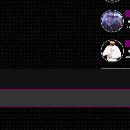
K
r
M
es