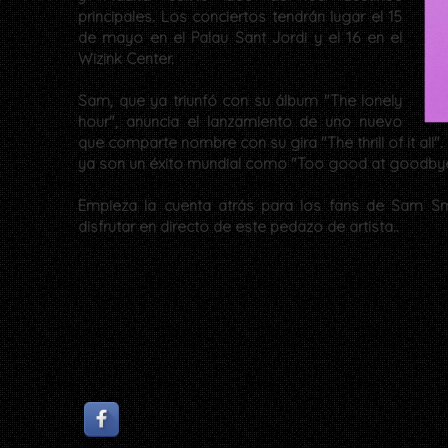
principales. Los conciertos tendrán lugar el 15
de mayo en el Palau Sant Jordi y el 16 en el
Wizink Center.
Sam, que ya triunfó con su álbum "The lonely
hour", anuncia el lanzamiento de uno nuevo
que comparte nombre con su gira "The thrill of it all
ya son un éxito mundial como "Too good at goodbyes"
Empieza la cuenta atrás para los fans de Sam Sm
disfrutar en directo de este pedazo de artista..