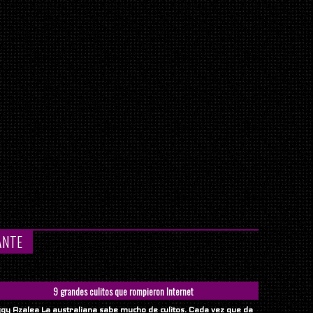
ANTE
9 grandes culitos que rompieron Internet
ggy Azalea La australiana sabe mucho de culitos. Cada vez que da