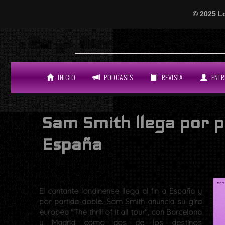
© 2025 L
Will Smith se tira un temazo con India Martínez y nos deja locos:
LO ÚLTIMO
INICIO
PODCASTS
REVISTA
ENTR
Sam Smith llega por p
España
El cantante londinense llega al fin a España y
por partida doble. Sam Smith anuncia su gira
europea "The thrill of it all tour", con Barcelona
y Madrid como dos de los destinos