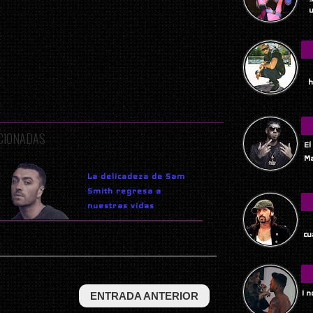
u
h
ACIONADAS
El
Ma
La delicadeza de Sam
Smith regresa a
nuestras vidas
Tu
cu
I 
ENTRADA ANTERIOR