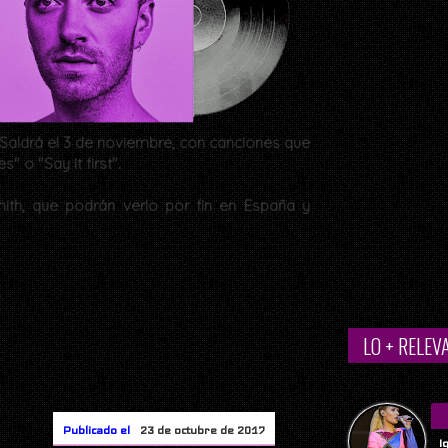
". Saldrá el 3 de noviembre, con canciones que
 o "Say it first".
ith, que podrán verlo por fin en España y
LO + RELEV
Publicado el
23 de octubre de 2017
I