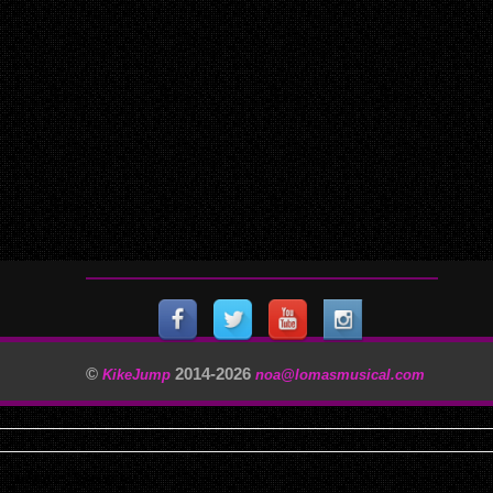
©
2014-
2026
KikeJump
noa@lomasmusical.com
11/29/2025, 3:40:57 AM