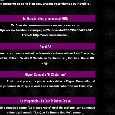
n concierto se pone bien sexy y todos recordamos su increíble ...
Mr Brassta-video promocional 2015
Mr Brassta -------------------- www.mrbrassta.com
ttps://www.facebook.com/pages/Mr-Brassta/205395432827783?
fref=ts http://www.lomasmusic...
Anuel AA
 mejor exponente actual de la música urbana actuará en Granada,
drid, Bilbao, Sevilla Y Merida en Septiembre y Octubre Anuel AA
Reg...
Miguel Campello *El Chatarrero*
vimos el placer de poder entrevistar a Miguel Campello,del
al podemos decir que si antes nos considerábamos sus fans,aho...
La Insuperable - La Que Ta Buena Soy Yo
ndira conocida como "La Insuperable" está de estreno ,con su nuevo
vídeo clip.llamado: "La Que Ta Buena Soy Yo", como ...