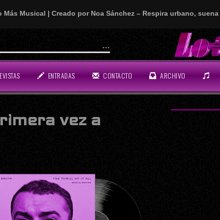
o Más Musical | Creado por Noa Sánchez – Respira urbano, suena 
 “First Love” ya está aquí y es puro fuego fino
EVISTAS
ENTRADAS
CONTACTO
ARCHIVO
rimera vez a