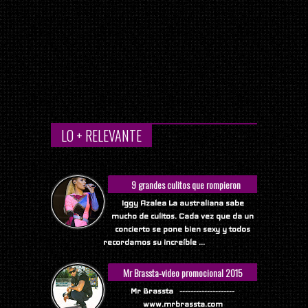
LO + RELEVANTE
9 grandes culitos que rompieron
Internet
Iggy Azalea La australiana sabe
mucho de culitos. Cada vez que da un
concierto se pone bien sexy y todos
recordamos su increíble ...
Mr Brassta-video promocional 2015
Mr Brassta --------------------
www.mrbrassta.com