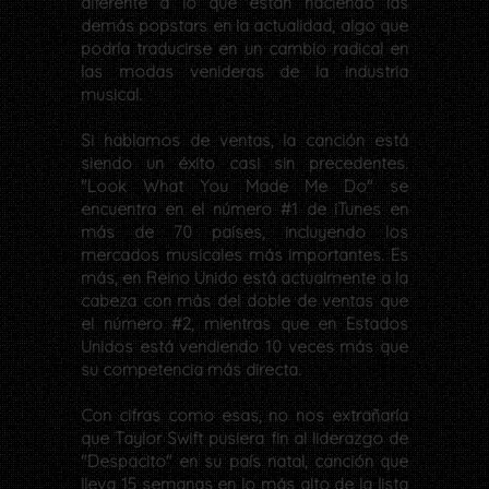
diferente a lo que están haciendo las
demás popstars en la actualidad, algo que
podría traducirse en un cambio radical en
las modas venideras de la industria
musical.
Si hablamos de ventas, la canción está
siendo un éxito casi sin precedentes.
"Look What You Made Me Do" se
encuentra en el número #1 de iTunes en
más de 70 países, incluyendo los
mercados musicales más importantes. Es
más, en Reino Unido está actualmente a la
cabeza con más del doble de ventas que
el número #2, mientras que en Estados
Unidos está vendiendo 10 veces más que
su competencia más directa.
Con cifras como esas, no nos extrañaría
que Taylor Swift pusiera fin al liderazgo de
"Despacito" en su país natal, canción que
lleva 15 semanas en lo más alto de la lista