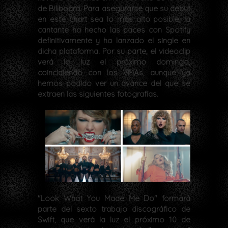
de Billboard. Para asegurarse que su debut
en este chart sea lo más alto posible, la
cantante ha hecho las paces con Spotify
definitivamente y ha lanzado el single en
dicha plataforma. Por su parte, el videoclip
verá la luz el próximo domingo,
coincidiendo con los VMAs, aunque ya
hemos podido ver un avance del que se
extraen las siguientes fotografías.
"Look What You Made Me Do" formará
parte del sexto trabajo discográfico de
Swift, que verá la luz el próximo 10 de