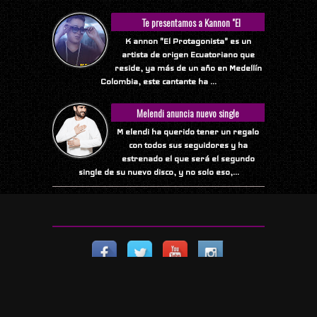
Te presentamos a Kannon "El
Protagonista"
K annon "El Protagonista" es un
artista de origen Ecuatoriano que
reside, ya más de un año en Medellín
Colombia, este cantante ha ...
Melendi anuncia nuevo single
M elendi ha querido tener un regalo
con todos sus seguidores y ha
estrenado el que será el segundo
single de su nuevo disco, y no solo eso,...