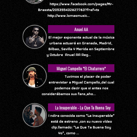
https://www.facebook.com/pages/Mr-
Brassta/205395432827783?fref=ts
http://www.lomasmusic...
Anuel AA
El mejor exponente actual de la música
urbana actuará en Granada, Madrid,
Bilbao, Sevilla Y Merida en Septiembre
y Octubre Anuel AA Reg...
Miguel Campello *El Chatarrero*
Tuvimos el placer de poder
entrevistar a Miguel Campello,del cual
podemos decir que si antes nos
considerábamos sus fans,aho...
La Insuperable - La Que Ta Buena Soy
Yo
I ndira conocida como "La Insuperable"
está de estreno ,con su nuevo vídeo
clip.llamado: "La Que Ta Buena Soy
Yo", como ...