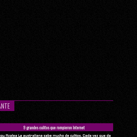
ANTE
9 grandes culitos que rompieron Internet
ggy Azalea La australiana sabe mucho de culitos. Cada vez que da