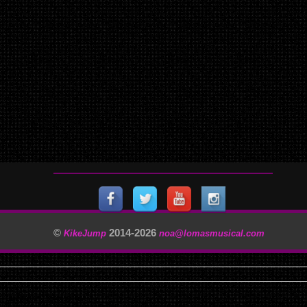
©
2014-
2026
KikeJump
noa@lomasmusical.com
11/29/2025, 3:40:57 AM