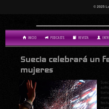
© 2025 L
¡Atención, amantes del perreo y el bue
LO ÚLTIMO
INICIO
PODCASTS
REVISTA
ENTR
Suecia celebrará un fe
mujeres
Suec
sufr
toma
meno
fest
Mumf