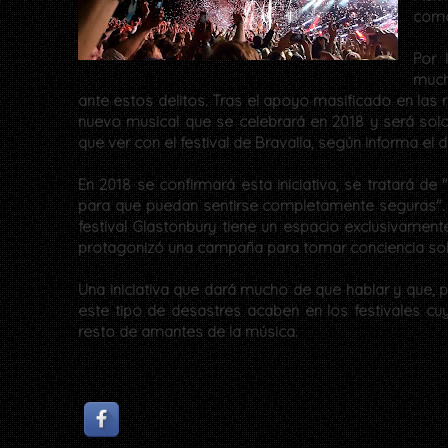
como
Por 
much
ante estos delitos. Tras el apoyo masificado en las 
nuevo musical que se celebrará en 2018 y será so
que ver con el festival de Bravalla, según informa el d
En 2018 se confirmará esta iniciativa, se tratará de
para que puedan sentirse completamente seguras". N
festival Glastonbury tiene un espacio exclusivament
protagonizó una campaña para tomar conciencia so
Una iniciativa que dará mucho de que hablar y que,
este tipo de desastres acaben en los festivales cuy
resto de amantes de la música.