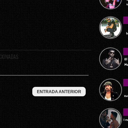
u
h
ACIONADAS
El
Ma
Tu
ENTRADA ANTERIOR
cu
I 