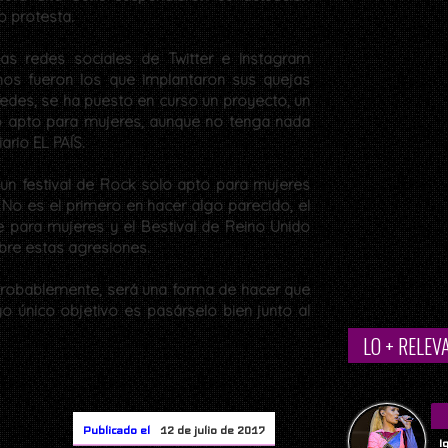
 protesta.
las redes sociales de Twitter e Instagram
os fueron los que implantaron sus quejas
redes, se ha puesto en curso un proyecto, un
lo apto para mujeres, aunque no tenga nada
iario EL PAÍS.
 "un festival de Rock solo apto para mujeres
o es el primero en hacer algo parecido, el
e para mujeres y el Bestival de Reino Unido
bre estas agresiones.
 probablemente, será una forma de hacer que
o único objetivo es pasárselo bien junto al
LO + RELEV
Publicado el
12 de julio de 2017
I