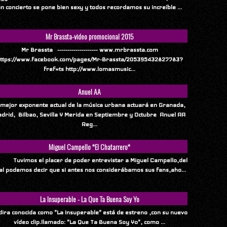
n concierto se pone bien sexy y todos recordamos su increíble ...
Mr Brassta-video promocional 2015
Mr Brassta -------------------- www.mrbrassta.com
ttps://www.facebook.com/pages/Mr-Brassta/205395432827783?
fref=ts http://www.lomasmusic...
Anuel AA
 mejor exponente actual de la música urbana actuará en Granada,
drid, Bilbao, Sevilla Y Merida en Septiembre y Octubre Anuel AA
Reg...
Miguel Campello *El Chatarrero*
vimos el placer de poder entrevistar a Miguel Campello,del
al podemos decir que si antes nos considerábamos sus fans,aho...
La Insuperable - La Que Ta Buena Soy Yo
ndira conocida como "La Insuperable" está de estreno ,con su nuevo
vídeo clip.llamado: "La Que Ta Buena Soy Yo", como ...