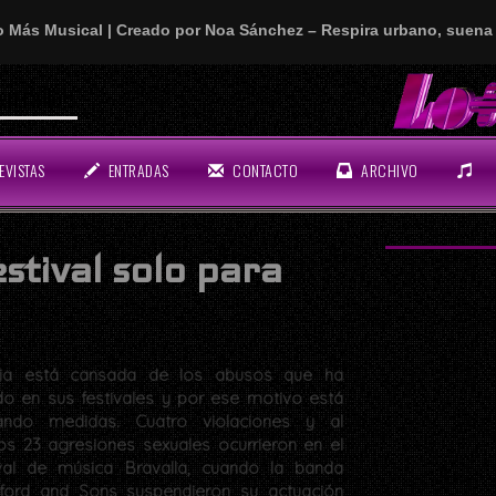
o Más Musical | Creado por Noa Sánchez – Respira urbano, suena 
n rollo!
EVISTAS
ENTRADAS
CONTACTO
ARCHIVO
stival solo para
ia está cansada de los abusos que ha
ido en sus festivales y por ese motivo está
ndo medidas. Cuatro violaciones y al
s 23 agresiones sexuales ocurrieron en el
ival de música Bravalla, cuando la banda
ord and Sons suspendieron su actuación