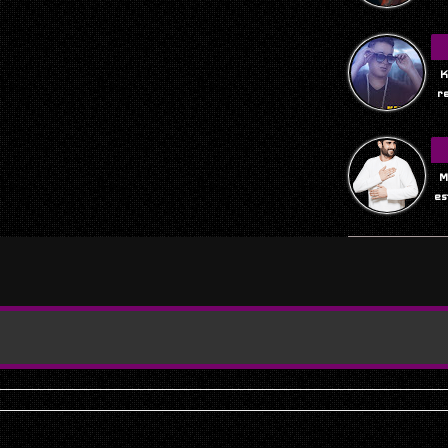
K
r
M
es