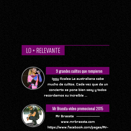
LO + RELEVANTE
9 grandes culitos que rompieron
Internet
Iggy Azalea La australiana sabe
mucho de culitos. Cada vez que da un
concierto se pone bien sexy y todos
recordamos su increíble ...
Mr Brassta-video promocional 2015
Mr Brassta --------------------
www.mrbrassta.com
https://www.facebook.com/pages/Mr-