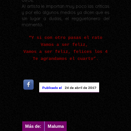
otros.
Al artista le importan muy poco las críticas
y por ello algunos medios ya dicen que es
sin lugar a dudas, el regguetonero del
momento.
“Y si con otro pasas el rato
Vamos a ser feliz,
Vamos a ser feliz, felices los 4
Te agrandamos el cuarto”.
Publicado el
24 de abril de 2017
Más de:
Maluma