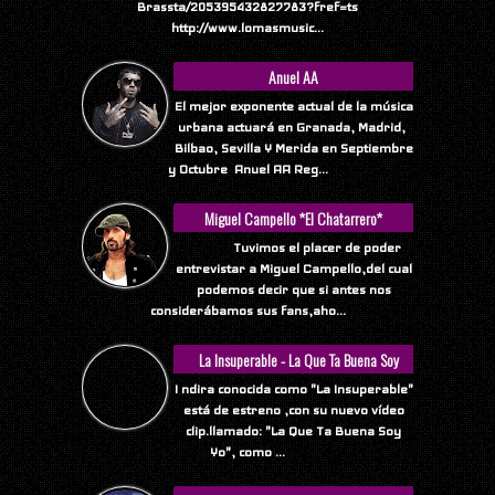
Brassta/205395432827783?fref=ts
http://www.lomasmusic...
Anuel AA
El mejor exponente actual de la música
urbana actuará en Granada, Madrid,
Bilbao, Sevilla Y Merida en Septiembre
y Octubre Anuel AA Reg...
Miguel Campello *El Chatarrero*
Tuvimos el placer de poder
entrevistar a Miguel Campello,del cual
podemos decir que si antes nos
considerábamos sus fans,aho...
La Insuperable - La Que Ta Buena Soy
Yo
I ndira conocida como "La Insuperable"
está de estreno ,con su nuevo vídeo
clip.llamado: "La Que Ta Buena Soy
Yo", como ...