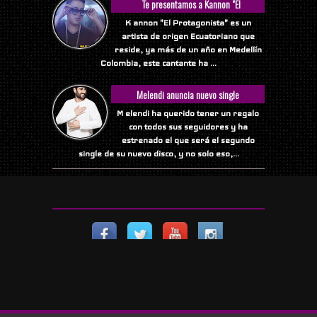
Te presentamos a Kannon "El
Protagonista"
K annon "El Protagonista" es un
artista de origen Ecuatoriano que
reside, ya más de un año en Medellín
Colombia, este cantante ha ...
Melendi anuncia nuevo single
M elendi ha querido tener un regalo
con todos sus seguidores y ha
estrenado el que será el segundo
single de su nuevo disco, y no solo eso,...