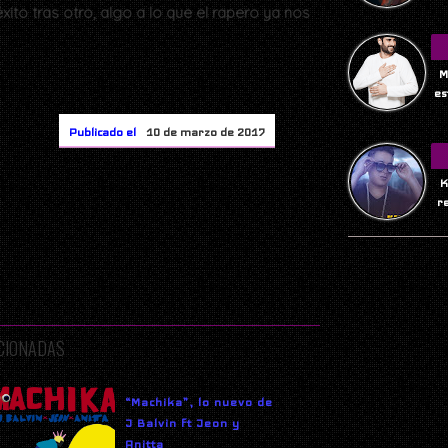
ito tras otro, algo a lo que el rapero ya nos
M
es
Publicado el
10 de marzo de 2017
K
r
ACIONADAS
“Machika”, lo nuevo de
J Balvin ft Jeon y
Anitta