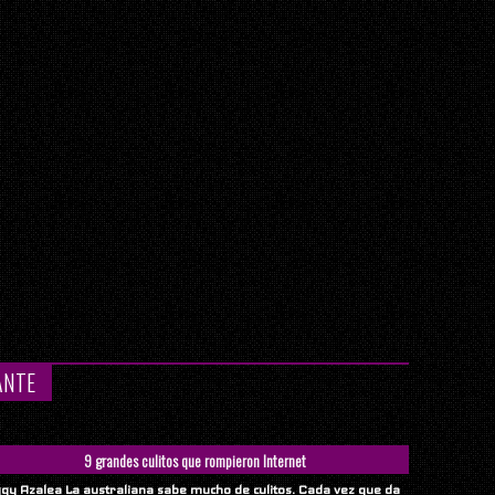
ANTE
9 grandes culitos que rompieron Internet
ggy Azalea La australiana sabe mucho de culitos. Cada vez que da