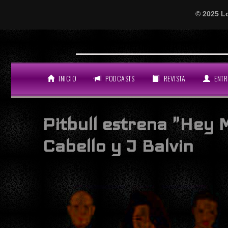
© 2025 L
‘Scooby’: Ariel de Cuba monta el lío del año c
LO ÚLTIMO
INICIO
PODCASTS
REVISTA
ENTR
Pitbull estrena "Hey 
Cabello y J Balvin