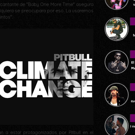
a cantante de "Baby One More Time" asegura
u
ni siquiera se preocupara por eso. La usaremos
ntos".
h
El
Ma
Tu
cu
I 
a estar protagonizados por Pitbull en el