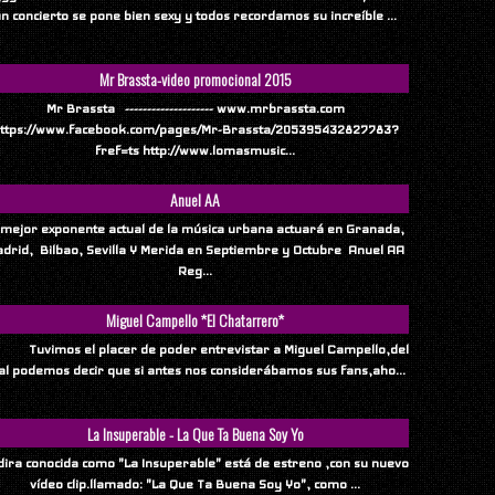
n concierto se pone bien sexy y todos recordamos su increíble ...
Mr Brassta-video promocional 2015
Mr Brassta -------------------- www.mrbrassta.com
ttps://www.facebook.com/pages/Mr-Brassta/205395432827783?
fref=ts http://www.lomasmusic...
Anuel AA
 mejor exponente actual de la música urbana actuará en Granada,
drid, Bilbao, Sevilla Y Merida en Septiembre y Octubre Anuel AA
Reg...
Miguel Campello *El Chatarrero*
vimos el placer de poder entrevistar a Miguel Campello,del
al podemos decir que si antes nos considerábamos sus fans,aho...
La Insuperable - La Que Ta Buena Soy Yo
ndira conocida como "La Insuperable" está de estreno ,con su nuevo
vídeo clip.llamado: "La Que Ta Buena Soy Yo", como ...