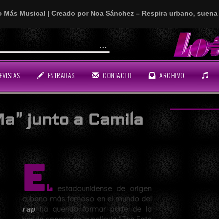
o Más Musical | Creado por Noa Sánchez – Respira urbano, suena 
on La Muñeka, S.B.S., Kiko y Fran
EVISTAS
ENTRADAS
CONTACTO
ARCHIVO
Ma" junto a Camila
E
l
estadounidense de origen
cubano más famoso en el mundo del
ha querido formar parte de la
rap