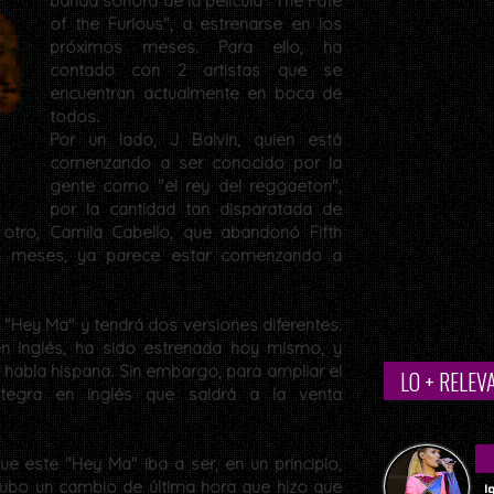
banda sonora de la película "The Fate
of the Furious", a estrenarse en los
próximos meses. Para ello, ha
contado con 2 artistas que se
encuentran actualmente en boca de
todos.
Por un lado, J Balvin, quien está
comenzando a ser conocido por la
gente como "el rey del reggaeton",
por la cantidad tan disparatada de
 otro, Camila Cabello, que abandonó Fifth
s meses, ya parece estar comenzando a
 "Hey Ma" y tendrá dos versiones diferentes.
 en inglés, ha sido estrenada hoy mismo, y
e habla hispana. Sin embargo, para ampliar el
LO + RELEV
tegra en inglés que saldrá a la venta
ue este "Hey Ma" iba a ser, en un principio,
hubo un cambio de última hora que hizo que
I