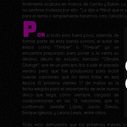
finalmente acabara en manos de Camila y Balvin. L
no sentirse molesta por ello: "Le dije a Pitbull que 
para el remix o simplemente haremos otra canción ju
P
or
si todo esto fuera poco, además de
formar parte de esta banda sonora, el autor de
éxitos como "Timber" o "Fireball" ya se
encuentra preparado para poner a la venta su
décimo álbum de estudio, llamado "Climate
Change", que en un principio iba a salir el pasado
verano pero que fue postpuesto para incluir
nuevas canciones que no tenía listas en esa
época. El próximo viernes 17 de marzo es la
fecha elegida para el lanzamiento de este nuevo
disco que llega, como siempre, cargado de
colaboraciones en las 12 canciones que lo
conforman: Jennifer López, Jason Derulo,
Enrique Iglesias y Leona Lewis, entre otros.
Todo esto demuestra que los próximos meses van 