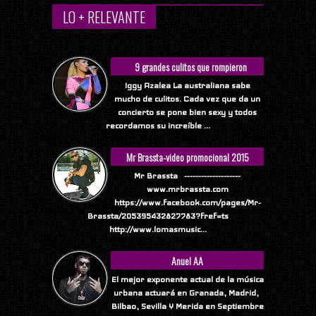
LO + RELEVANTE
9 grandes culitos que rompieron
Internet
Iggy Azalea La australiana sabe
mucho de culitos. Cada vez que da un
concierto se pone bien sexy y todos
recordamos su increíble ...
Mr Brassta-video promocional 2015
Mr Brassta --------------------
www.mrbrassta.com
https://www.facebook.com/pages/Mr-
Brassta/205395432827783?fref=ts
http://www.lomasmusic...
Anuel AA
El mejor exponente actual de la música
urbana actuará en Granada, Madrid,
Bilbao, Sevilla Y Merida en Septiembre