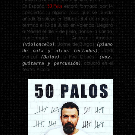
50 Palos
En España,
estará formada por 14
conciertos y alguno más que se pueda
añadir. Empieza en Bilbao el 4 de mayo y
termina el 10 de Junio en Valencia. Llegará
a Madrid el día 7 de junio, donde la banda,
conformada por Andrea Amador
, Jaime de Burgos
(violoncelo)
(piano
, Jordi
de cola y otros teclados)
Vericat
y Pau Donés
(Bajos)
(voz,
, actuará en el
guitarra y percusión)
teatro Alcalá.