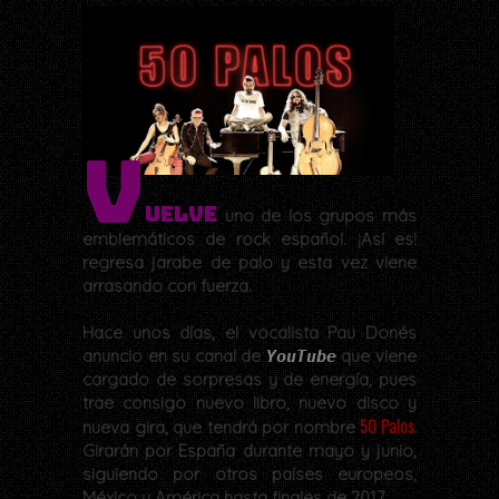
V
uelve
uno de los grupos más
emblemáticos de rock español. ¡Así es!
regresa jarabe de palo y esta vez viene
arrasando con fuerza.
Hace unos días, el vocalista Pau Donés
anuncio en su canal de
que viene
YouTube
cargado de sorpresas y de energía, pues
trae consigo nuevo libro, nuevo disco y
50 Palos
nueva gira, que tendrá por nombre
.
Girarán por España durante mayo y junio,
siguiendo por otros países europeos,
México y América hasta finales de 2017.