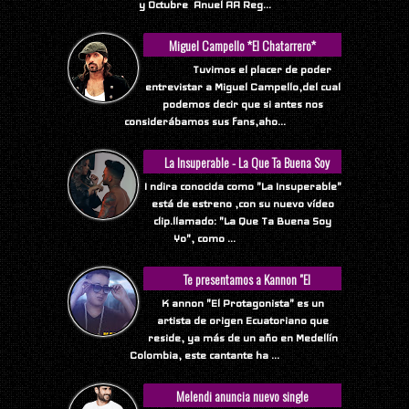
y Octubre Anuel AA Reg...
Miguel Campello *El Chatarrero*
Tuvimos el placer de poder
entrevistar a Miguel Campello,del cual
podemos decir que si antes nos
considerábamos sus fans,aho...
La Insuperable - La Que Ta Buena Soy
Yo
I ndira conocida como "La Insuperable"
está de estreno ,con su nuevo vídeo
clip.llamado: "La Que Ta Buena Soy
Yo", como ...
Te presentamos a Kannon "El
Protagonista"
K annon "El Protagonista" es un
artista de origen Ecuatoriano que
reside, ya más de un año en Medellín
Colombia, este cantante ha ...
Melendi anuncia nuevo single