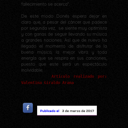
fallecimiento se acerca”.
De este modo Donés espera dejar en
claro que, a pesar del cáncer que padece
por segunda vez, se siente muy optimista
y con ganas de seguir llevando su música
a grandes naciones. Así que de nuevo ha
llegado el momento de disfrutar de la
buena música, la mejor vibra y toda
energía que se respira en sus canciones,
puesto que este será un espectáculo
inolvidable.
Artículo realizado por:
Valentina Giraldo Arana
Publicado el
3 de marzo de 2017