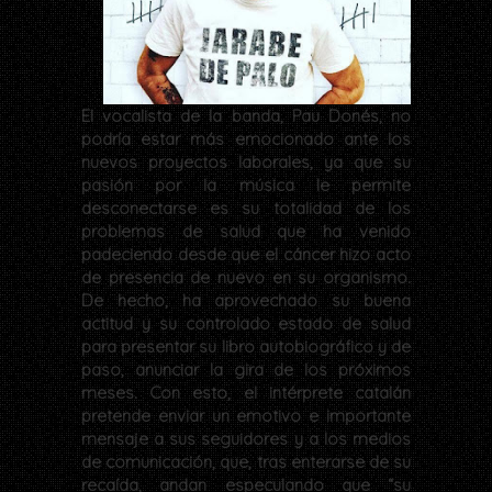
El vocalista de la banda, Pau Donés, no
podría estar más emocionado ante los
nuevos proyectos laborales, ya que su
pasión por la música le permite
desconectarse es su totalidad de los
problemas de salud que ha venido
padeciendo desde que el cáncer hizo acto
de presencia de nuevo en su organismo.
De hecho, ha aprovechado su buena
actitud y su controlado estado de salud
para presentar su libro autobiográfico y de
paso, anunciar la gira de los próximos
meses. Con esto, el intérprete catalán
pretende enviar un emotivo e importante
mensaje a sus seguidores y a los medios
de comunicación, que, tras enterarse de su
recaída, andan especulando que “su