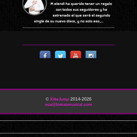
M elendi ha querido tener un regalo
con todos sus seguidores y ha
estrenado el que será el segundo
single de su nuevo disco, y no solo eso,...
©
2014-
2026
KikeJump
noa@lomasmusical.com