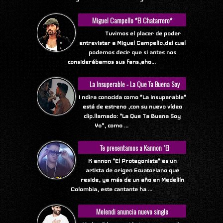
Miguel Campello *El Chatarrero*
Tuvimos el placer de poder
entrevistar a Miguel Campello,del cual
podemos decir que si antes nos
considerábamos sus fans,aho...
La Insuperable - La Que Ta Buena Soy
Yo
I ndira conocida como "La Insuperable"
está de estreno ,con su nuevo vídeo
clip.llamado: "La Que Ta Buena Soy
Yo", como ...
Te presentamos a Kannon "El
Protagonista"
K annon "El Protagonista" es un
artista de origen Ecuatoriano que
reside, ya más de un año en Medellín
Colombia, este cantante ha ...
Melendi anuncia nuevo single