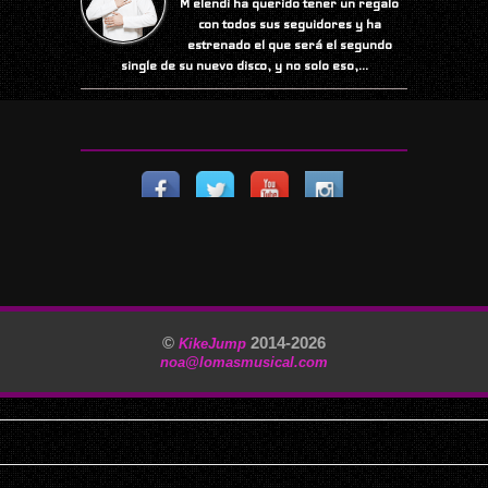
M elendi ha querido tener un regalo
con todos sus seguidores y ha
estrenado el que será el segundo
single de su nuevo disco, y no solo eso,...
©
2014-
2026
KikeJump
noa@lomasmusical.com