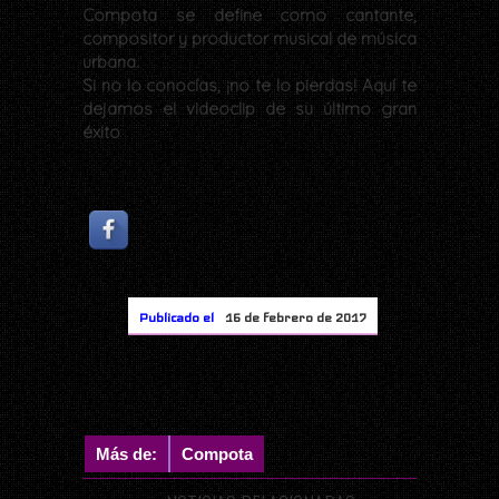
Compota se define como cantante,
compositor y productor musical de música
urbana.
Si no lo conocías, ¡no te lo pierdas! Aquí te
dejamos el videoclip de su último gran
éxito
Publicado el
16 de febrero de 2017
Más de:
Compota