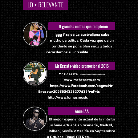
LO + RELEVANTE
9 grandes culitos que rompieron
Internet
Iggy Azalea La australiana sabe
mucho de culitos. Cada vez que da un
concierto se pone bien sexy y todos
recordamos su increíble ...
Mr Brassta-video promocional 2015
Mr Brassta --------------------
www.mrbrassta.com
https://www.facebook.com/pages/Mr-
Brassta/205395432827783?fref=ts
http://www.lomasmusic...
Anuel AA
El mejor exponente actual de la música
urbana actuará en Granada, Madrid,
Bilbao, Sevilla Y Merida en Septiembre
y Octubre Anuel AA Reg...