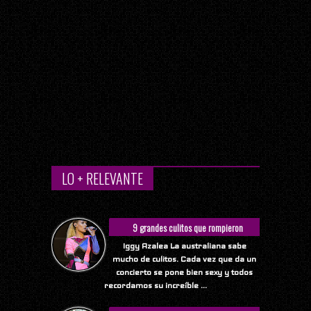
LO + RELEVANTE
9 grandes culitos que rompieron
Internet
Iggy Azalea La australiana sabe
mucho de culitos. Cada vez que da un
concierto se pone bien sexy y todos
recordamos su increíble ...