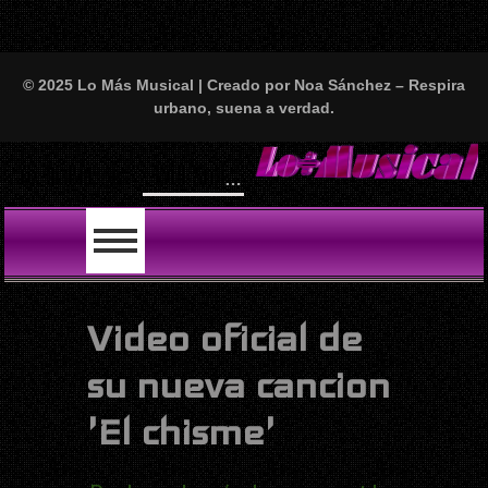
© 2025 Lo Más Musical | Creado por Noa Sánchez – Respira
urbano, suena a verdad.
Will Smith se tira un temazo con India Martínez y nos deja locos: “First Love” ya está aquí y es puro fuego fino
LO ÚLTIMO
Video oficial de
su nueva cancion
'El chisme'