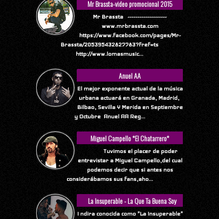
Mr Brassta-video promocional 2015
Mr Brassta --------------------
www.mrbrassta.com
https://www.facebook.com/pages/Mr-
Brassta/205395432827783?fref=ts
http://www.lomasmusic...
Anuel AA
El mejor exponente actual de la música
urbana actuará en Granada, Madrid,
Bilbao, Sevilla Y Merida en Septiembre
y Octubre Anuel AA Reg...
Miguel Campello *El Chatarrero*
Tuvimos el placer de poder
entrevistar a Miguel Campello,del cual
podemos decir que si antes nos
considerábamos sus fans,aho...
La Insuperable - La Que Ta Buena Soy
Yo
I ndira conocida como "La Insuperable"