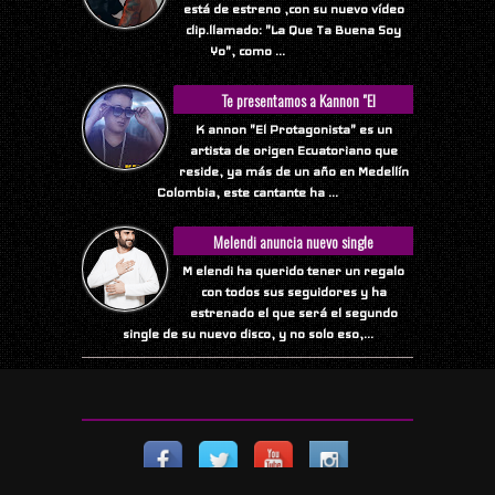
está de estreno ,con su nuevo vídeo
clip.llamado: "La Que Ta Buena Soy
Yo", como ...
Te presentamos a Kannon "El
Protagonista"
K annon "El Protagonista" es un
artista de origen Ecuatoriano que
reside, ya más de un año en Medellín
Colombia, este cantante ha ...
Melendi anuncia nuevo single
M elendi ha querido tener un regalo
con todos sus seguidores y ha
estrenado el que será el segundo
single de su nuevo disco, y no solo eso,...