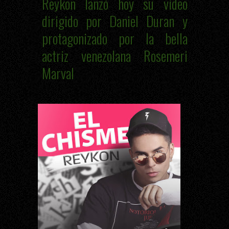
Reykon lanzó hoy su video
dirigido por Daniel Duran y
protagonizado por la bella
actriz venezolana Rosemeri
Marval