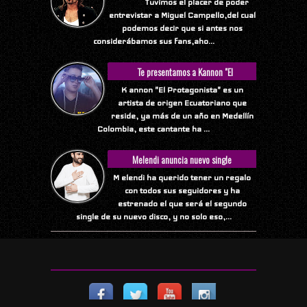
Tuvimos el placer de poder
entrevistar a Miguel Campello,del cual
podemos decir que si antes nos
considerábamos sus fans,aho...
Te presentamos a Kannon "El
Protagonista"
K annon "El Protagonista" es un
artista de origen Ecuatoriano que
reside, ya más de un año en Medellín
Colombia, este cantante ha ...
Melendi anuncia nuevo single
M elendi ha querido tener un regalo
con todos sus seguidores y ha
estrenado el que será el segundo
single de su nuevo disco, y no solo eso,...