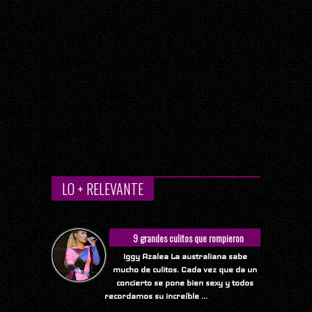
LO + RELEVANTE
9 grandes culitos que rompieron
Internet
Iggy Azalea La australiana sabe
mucho de culitos. Cada vez que da un
concierto se pone bien sexy y todos
recordamos su increíble ...