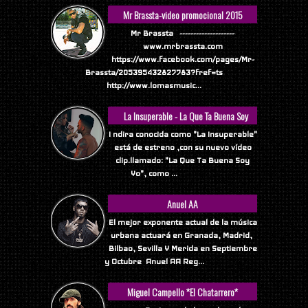
Mr Brassta-video promocional 2015
Mr Brassta --------------------
www.mrbrassta.com
https://www.facebook.com/pages/Mr-
Brassta/205395432827783?fref=ts
http://www.lomasmusic...
La Insuperable - La Que Ta Buena Soy
Yo
I ndira conocida como "La Insuperable"
está de estreno ,con su nuevo vídeo
clip.llamado: "La Que Ta Buena Soy
Yo", como ...
Anuel AA
El mejor exponente actual de la música
urbana actuará en Granada, Madrid,
Bilbao, Sevilla Y Merida en Septiembre
y Octubre Anuel AA Reg...
Miguel Campello *El Chatarrero*