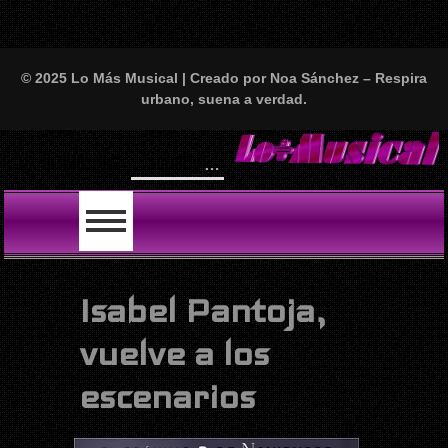
© 2025 Lo Más Musical | Creado por Noa Sánchez – Respira
urbano, suena a verdad.
‘Scooby’: Ariel de Cuba monta el lío del año con La Muñeka, S.B.S., Kiko y Fran
LO ÚLTIMO
Isabel Pantoja,
vuelve a los
escenarios