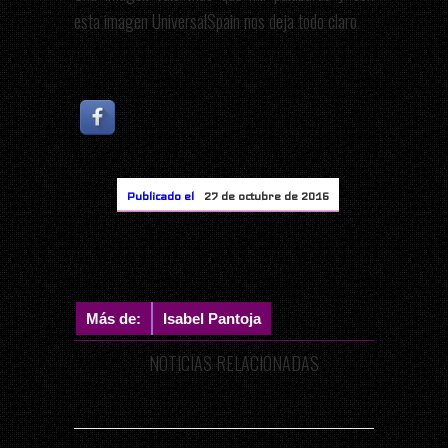
esta imagen UniversalSpain nos deja todo claro
Publicado el
27 de octubre de 2016
Más de:
Isabel Pantoja
NOTICIAS RELACIONADAS