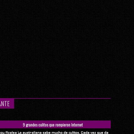
ANTE
9 grandes culitos que rompieron Internet
ggy Azalea La australiana sabe mucho de culitos. Cada vez que da