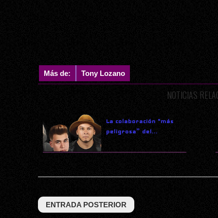
Más de:
Tony Lozano
NOTICIAS REL
La colaboración “más
peligrosaˮ del...
ENTRADA POSTERIOR