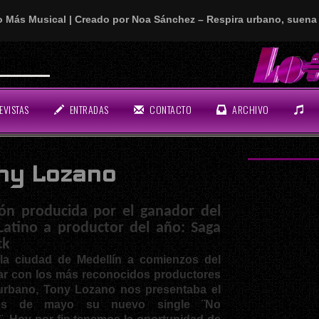
o Más Musical | Creado por Noa Sánchez – Respira urbano, suena 
EVISTAS
ENTRADAS
CONTACTO
ARCHIVO
ny Lozano
ón producida por el ganador del
 Latino a productor del año: Saga
ck
r la ciudad de Medellín a comienzos del
jar con los más reconocidos productores
 urbano,
Tony Lozano
nos presentaba el
es de mayo su nuevo single ¨
No