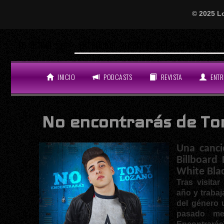
© 2025 L
Will
LO ÚLTIMO
INICIO
PODCASTS
REVISTA
ENTR
No encontrarás de To
Una canci
Billboard
White Bla
Tras visita
año y traba
del género
pasado m