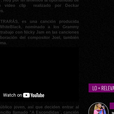
¨. Hoy por fin tenemos la oportunidad de
su video clip realizado por
Deckar
es
.
TRARÁS
, es una canción producida
hiteBlack
, nominado a los
Grammy
 trabajo con
Nicky Jam
en las canciones
boración del compositor Joel, también
uma.
LO + RELEV
úblico joven, así que deciden entrar al
cillo llamado "A Escondidas ̈, canción
I