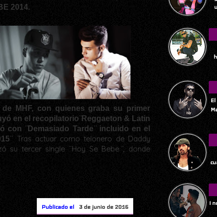
IBE 2014.
u
h
El
o de MHF, con quienes graba su primer
Ma
cluyó en el recopilatorio ̈Reggaeton & Latin
ió con ̈Demasiado Tarde ̈ incluido en el
Tras actuar como telonero de Daddy
15 ̈
ó su tercer single ¨Hoy Se Bebe ̈, donde
Tu
cu
I 
Publicado el
3 de junio de 2016