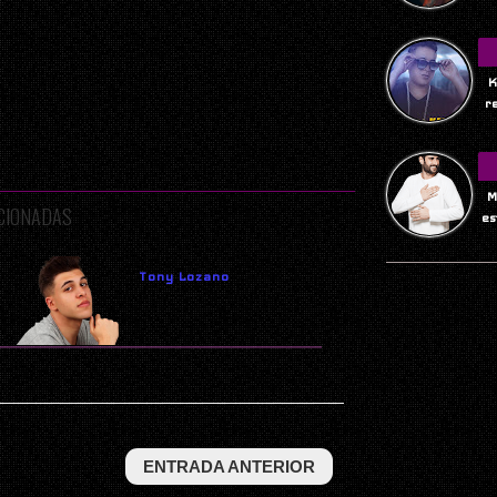
K
r
M
ACIONADAS
es
Tony Lozano
ENTRADA ANTERIOR