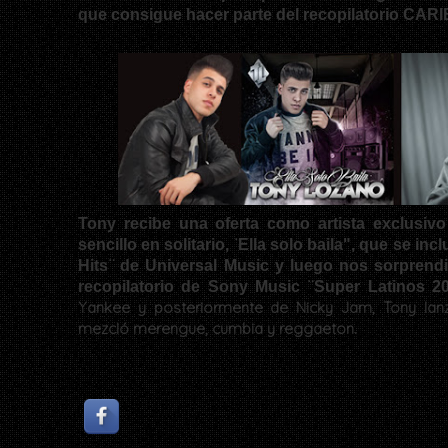
que consigue hacer parte del recopilatorio CAR
Tony recibe una oferta como artista exclusiv
sencillo en solitario, ̈Ella solo baila", que se in
Hits ̈ de Universal Music y luego nos sorprend
recopilatorio de Sony Music ̈Super Latinos 20
Yankee y posteriormente de Nicky Jam, Tony lanz
mezcló merengue, cumbia y reggaeton.