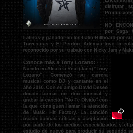
Encontrarás
disfrutar 
Produccion
NO ENCON
por
Saga W
Latinos
y ganador en los
Latin
Billboard
por su
Travesuras y El Perdón. Además tuvo la cola
reconocido por su trabajo con Nicky Jam y Mal
Conoce más a Tony Lozano:
Nacido en Alcalá la Real (Jaén) "
Tony
Lozano
", Comenzó su carrera
musical como DJ y cantante en el
año 2010. Con su amigo David Deseo
decide formar un dúo musical y
grabar la canción ̈No Te Olvido ̈ con
la que consiguen llamar la atención
de Music Hit Factory. La canción
recibe buenas críticas y aceptación
por parte de los medios especializados y el p
estudio de nuevo para producir su segundo sen