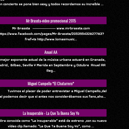
n concierto se pone bien sexy y todos recordamos su increíble ...
Mr Brassta-video promocional 2015
Mr Brassta -------------------- www.mrbrassta.com
ttps://www.facebook.com/pages/Mr-Brassta/205395432827783?
fref=ts http://www.lomasmusic...
Anuel AA
 mejor exponente actual de la música urbana actuará en Granada,
drid, Bilbao, Sevilla Y Merida en Septiembre y Octubre Anuel AA
Reg...
Miguel Campello *El Chatarrero*
vimos el placer de poder entrevistar a Miguel Campello,del
al podemos decir que si antes nos considerábamos sus fans,aho...
La Insuperable - La Que Ta Buena Soy Yo
ndira conocida como "La Insuperable" está de estreno ,con su nuevo
vídeo clip.llamado: "La Que Ta Buena Soy Yo", como ...