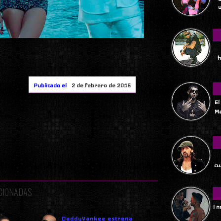
u
h
Publicado el
2 de febrero de 2016
El
Ma
Tu
cu
ACIONADAS
I 
DaddyYankee estrena