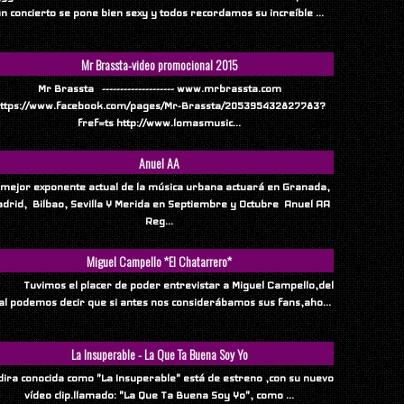
n concierto se pone bien sexy y todos recordamos su increíble ...
Mr Brassta-video promocional 2015
Mr Brassta -------------------- www.mrbrassta.com
ttps://www.facebook.com/pages/Mr-Brassta/205395432827783?
fref=ts http://www.lomasmusic...
Anuel AA
 mejor exponente actual de la música urbana actuará en Granada,
drid, Bilbao, Sevilla Y Merida en Septiembre y Octubre Anuel AA
Reg...
Miguel Campello *El Chatarrero*
vimos el placer de poder entrevistar a Miguel Campello,del
al podemos decir que si antes nos considerábamos sus fans,aho...
La Insuperable - La Que Ta Buena Soy Yo
ndira conocida como "La Insuperable" está de estreno ,con su nuevo
vídeo clip.llamado: "La Que Ta Buena Soy Yo", como ...