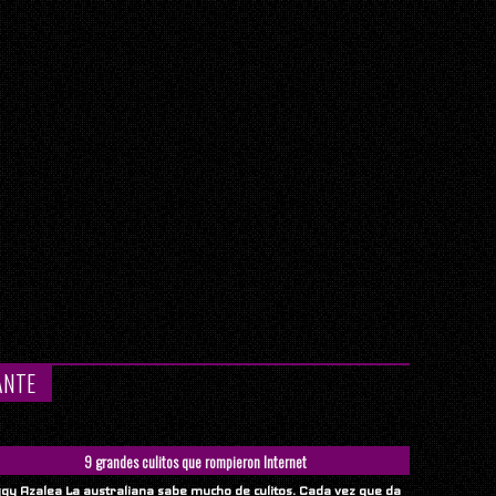
ANTE
9 grandes culitos que rompieron Internet
ggy Azalea La australiana sabe mucho de culitos. Cada vez que da