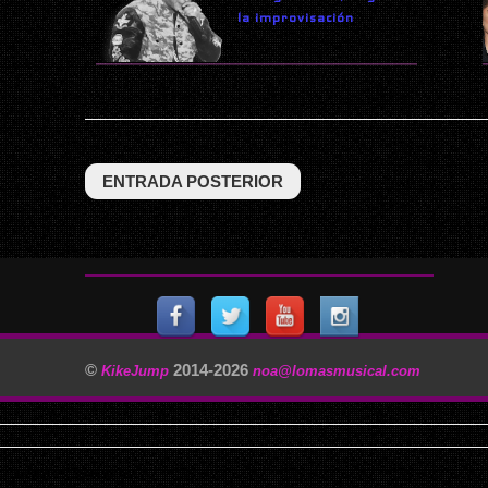
la improvisación
ENTRADA POSTERIOR
©
2014-
2026
KikeJump
noa@lomasmusical.com
11/29/2025, 3:40:57 AM