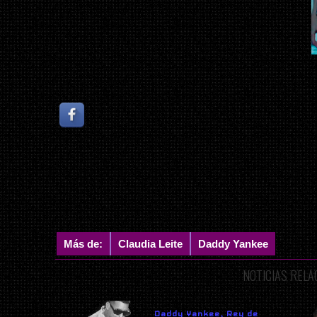
Más de:
Claudia Leite
Daddy Yankee
NOTICIAS REL
Daddy Yankee, Rey de