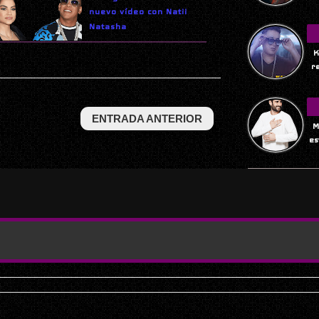
nuevo vídeo con Natii
Natasha
K
r
ENTRADA ANTERIOR
M
es