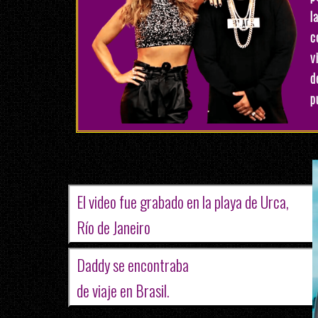
l
c
v
d
p
El video fue grabado en la playa de Urca,
Río de Janeiro
Daddy se encontraba
de viaje en Brasil.