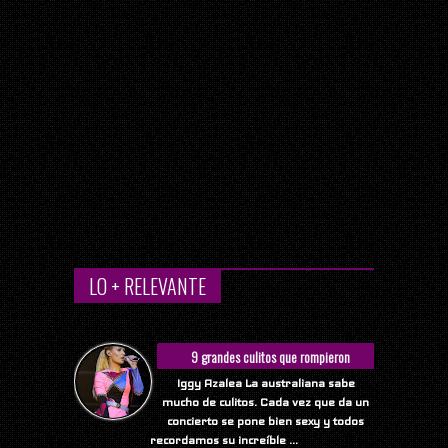
LO + RELEVANTE
9 grandes culitos que rompieron
Internet
Iggy Azalea La australiana sabe
mucho de culitos. Cada vez que da un
concierto se pone bien sexy y todos
recordamos su increíble ...