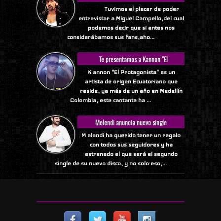
Tuvimos el placer de poder
entrevistar a Miguel Campello,del cual
podemos decir que si antes nos
considerábamos sus fans,aho...
Te presentamos a Kannon "El
Protagonista"
K annon "El Protagonista" es un
artista de origen Ecuatoriano que
reside, ya más de un año en Medellín
Colombia, este cantante ha ...
Melendi anuncia nuevo single
M elendi ha querido tener un regalo
con todos sus seguidores y ha
estrenado el que será el segundo
single de su nuevo disco, y no solo eso,...