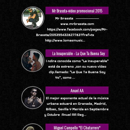
Mr Brassta-video promocional 2015
Mr Brassta --------------------
www.mrbrassta.com
https://www.facebook.com/pages/Mr-
Brassta/205395432827783?fref=ts
http://www.lomasmusic...
La Insuperable - La Que Ta Buena Soy
Yo
I ndira conocida como "La Insuperable"
está de estreno ,con su nuevo vídeo
clip.llamado: "La Que Ta Buena Soy
Yo", como ...
Anuel AA
El mejor exponente actual de la música
urbana actuará en Granada, Madrid,
Bilbao, Sevilla Y Merida en Septiembre
y Octubre Anuel AA Reg...
Miguel Campello *El Chatarrero*