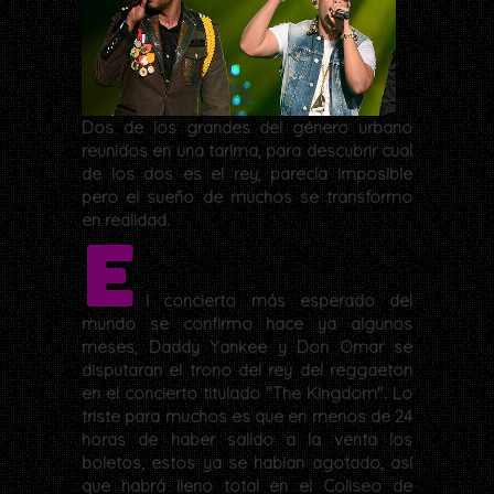
Dos de los grandes del género urbano
reunidos en una tarima, para descubrir cual
de los dos es el rey, parecía imposible
pero el sueño de muchos se transformo
en realidad.
E
l concierto más esperado del
mundo se confirmo hace ya algunos
meses, Daddy Yankee y Don Omar se
disputaran el trono del rey del reggaeton
en el concierto titulado "The Kingdom". Lo
triste para muchos es que en menos de 24
horas de haber salido a la venta los
boletos, estos ya se habian agotado, así
que habrá lleno total en el Coliseo de