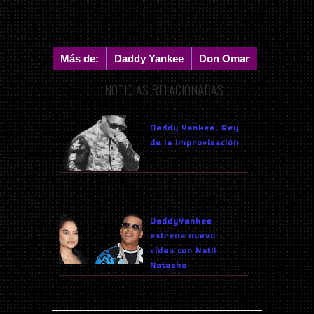
Más de:
Daddy Yankee
Don Omar
NOTICIAS RELACIONADAS
Daddy Yankee, Rey
de la improvisación
DaddyYankee
estrena nuevo
vídeo con Natii
Natasha