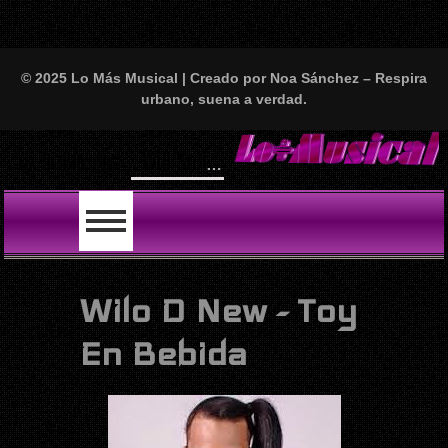
© 2025 Lo Más Musical | Creado por Noa Sánchez – Respira
urbano, suena a verdad.
Will Smith se tira un temazo con I
LO ÚLTIMO
Wilo D New - Toy
En Bebida