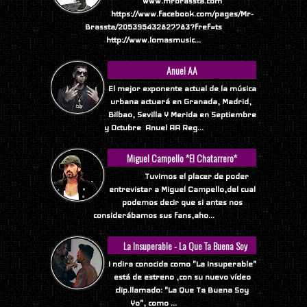
www.mrbrassta.com
https://www.facebook.com/pages/Mr-
Brassta/205395432827783?fref=ts
http://www.lomasmusic...
Anuel AA
El mejor exponente actual de la música
urbana actuará en Granada, Madrid,
Bilbao, Sevilla Y Merida en Septiembre
y Octubre Anuel AA Reg...
Miguel Campello *El Chatarrero*
Tuvimos el placer de poder
entrevistar a Miguel Campello,del cual
podemos decir que si antes nos
considerábamos sus fans,aho...
La Insuperable - La Que Ta Buena Soy
Yo
I ndira conocida como "La Insuperable"
está de estreno ,con su nuevo vídeo
clip.llamado: "La Que Ta Buena Soy
Yo", como ...