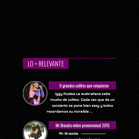
LO + RELEVANTE
9 grandes culitos que rompieron
Internet
Iggy Azalea La australiana sabe
mucho de culitos. Cada vez que da un
concierto se pone bien sexy y todos
recordamos su increíble ...
Mr Brassta-video promocional 2015
Mr Brassta --------------------