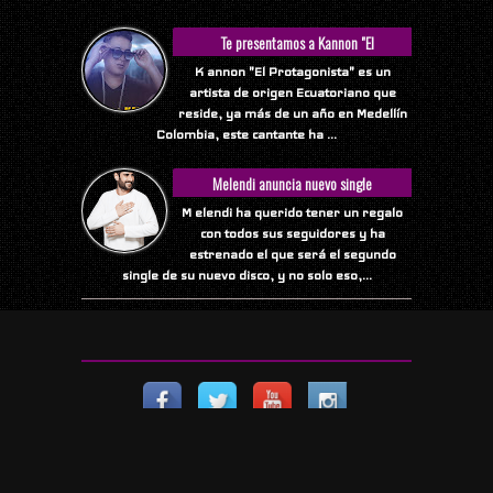
Te presentamos a Kannon "El
Protagonista"
K annon "El Protagonista" es un
artista de origen Ecuatoriano que
reside, ya más de un año en Medellín
Colombia, este cantante ha ...
Melendi anuncia nuevo single
M elendi ha querido tener un regalo
con todos sus seguidores y ha
estrenado el que será el segundo
single de su nuevo disco, y no solo eso,...