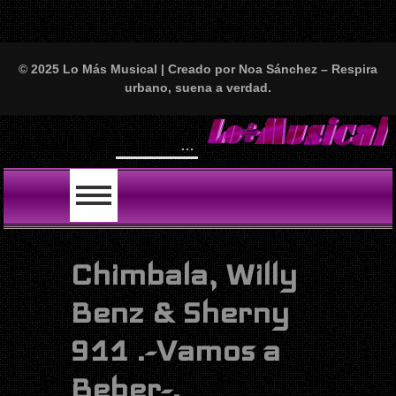
© 2025 Lo Más Musical | Creado por Noa Sánchez – Respira
urbano, suena a verdad.
‘Scooby’: Ariel de Cuba monta el lío del año con La Muñeka, S.B.S., Kiko y Fran
LO ÚLTIMO
Chimbala, Willy
Benz & Sherny
911 .-Vamos a
Beber-.