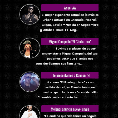
Anuel AA
El mejor exponente actual de la música
urbana actuará en Granada, Madrid,
Bilbao, Sevilla Y Merida en Septiembre
y Octubre Anuel AA Reg...
Miguel Campello *El Chatarrero*
Tuvimos el placer de poder
entrevistar a Miguel Campello,del cual
podemos decir que si antes nos
considerábamos sus fans,aho...
Te presentamos a Kannon "El
Protagonista"
K annon "El Protagonista" es un
artista de origen Ecuatoriano que
reside, ya más de un año en Medellín
Colombia, este cantante ha ...
Melendi anuncia nuevo single
M elendi ha querido tener un regalo