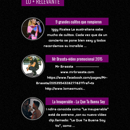
LO + RELEVANTE
9 grandes culitos que rompieron
Internet
Iggy Azalea La australiana sabe
mucho de culitos. Cada vez que da un
concierto se pone bien sexy y todos
recordamos su increíble ...
Mr Brassta-video promocional 2015
Mr Brassta --------------------
www.mrbrassta.com
https://www.facebook.com/pages/Mr-
Brassta/205395432827783?fref=ts
http://www.lomasmusic...
La Insuperable - La Que Ta Buena Soy
Yo
I ndira conocida como "La Insuperable"
está de estreno ,con su nuevo vídeo
clip.llamado: "La Que Ta Buena Soy
Yo", como ...