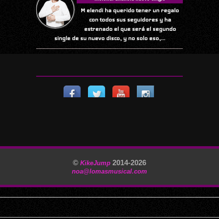
M elendi ha querido tener un regalo
con todos sus seguidores y ha
estrenado el que será el segundo
single de su nuevo disco, y no solo eso,...
©
2014-
2026
KikeJump
noa@lomasmusical.com