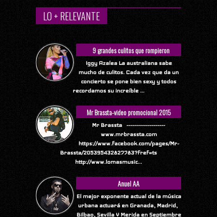
LO + RELEVANTE
9 grandes culitos que rompieron
Internet
Iggy Azalea La australiana sabe
mucho de culitos. Cada vez que da un
concierto se pone bien sexy y todos
recordamos su increíble ...
Mr Brassta-video promocional 2015
Mr Brassta --------------------
www.mrbrassta.com
https://www.facebook.com/pages/Mr-
Brassta/205395432827783?fref=ts
http://www.lomasmusic...
Anuel AA
El mejor exponente actual de la música
urbana actuará en Granada, Madrid,
Bilbao, Sevilla Y Merida en Septiembre