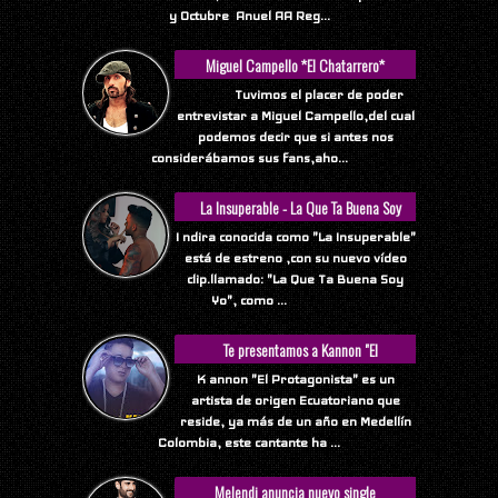
y Octubre Anuel AA Reg...
Miguel Campello *El Chatarrero*
Tuvimos el placer de poder
entrevistar a Miguel Campello,del cual
podemos decir que si antes nos
considerábamos sus fans,aho...
La Insuperable - La Que Ta Buena Soy
Yo
I ndira conocida como "La Insuperable"
está de estreno ,con su nuevo vídeo
clip.llamado: "La Que Ta Buena Soy
Yo", como ...
Te presentamos a Kannon "El
Protagonista"
K annon "El Protagonista" es un
artista de origen Ecuatoriano que
reside, ya más de un año en Medellín
Colombia, este cantante ha ...
Melendi anuncia nuevo single