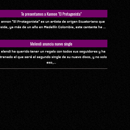
Te presentamos a Kannon "El Protagonista"
 annon "El Protagonista" es un artista de origen Ecuatoriano que
eside, ya más de un año en Medellín Colombia, este cantante ha ...
Melendi anuncia nuevo single
 elendi ha querido tener un regalo con todos sus seguidores y ha
trenado el que será el segundo single de su nuevo disco, y no solo
eso,...