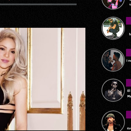
u
h
I 
El
Ma
Tu
cu