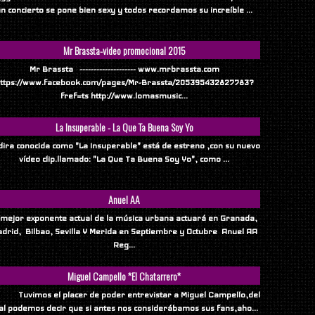
n concierto se pone bien sexy y todos recordamos su increíble ...
Mr Brassta-video promocional 2015
Mr Brassta -------------------- www.mrbrassta.com
ttps://www.facebook.com/pages/Mr-Brassta/205395432827783?
fref=ts http://www.lomasmusic...
La Insuperable - La Que Ta Buena Soy Yo
ndira conocida como "La Insuperable" está de estreno ,con su nuevo
vídeo clip.llamado: "La Que Ta Buena Soy Yo", como ...
Anuel AA
 mejor exponente actual de la música urbana actuará en Granada,
drid, Bilbao, Sevilla Y Merida en Septiembre y Octubre Anuel AA
Reg...
Miguel Campello *El Chatarrero*
vimos el placer de poder entrevistar a Miguel Campello,del
al podemos decir que si antes nos considerábamos sus fans,aho...