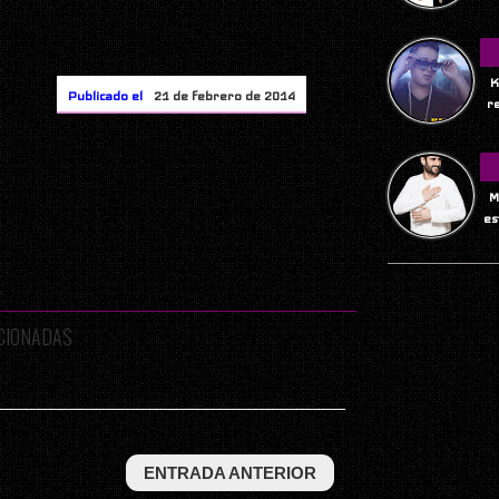
K
Publicado el
21 de febrero de 2014
r
M
es
ACIONADAS
ENTRADA ANTERIOR