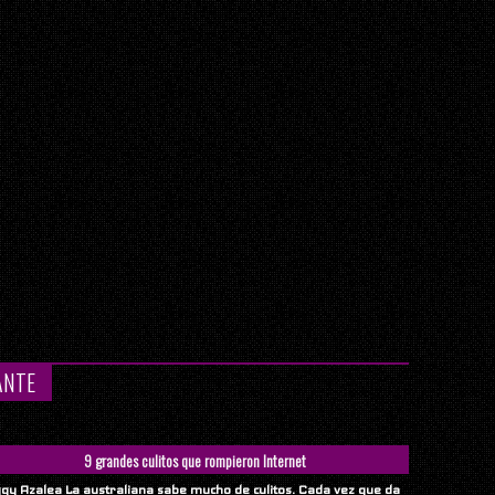
ANTE
9 grandes culitos que rompieron Internet
ggy Azalea La australiana sabe mucho de culitos. Cada vez que da