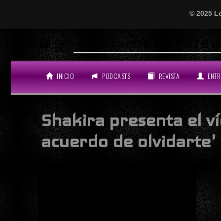
© 2025 L
¡Atención, amantes del perreo y el bue
LO ÚLTIMO
INICIO
PODCASTS
REVISTA
ENTR
Shakira presenta el v
acuerdo de olvidarte'