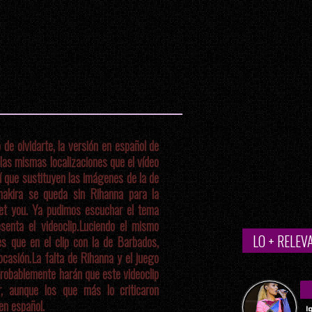
de olvidarte, la versión en español de
las mismas localizaciones que el vídeo
sí que sustituyen las imágenes de la de
hakira se queda sin Rihanna para la
et you. Ya pudimos escuchar el tema
enta el videoclip.
Luciendo el mismo
LO + RELEV
es que en el clip con la de Barbados,
ocasión.
La falta de Rihanna y el juego
probablemente harán que este videoclip
r, aunque los que más lo criticaron
en español.
I