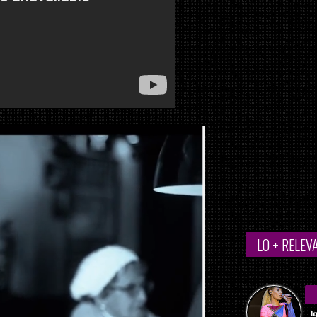
LO + RELEV
I