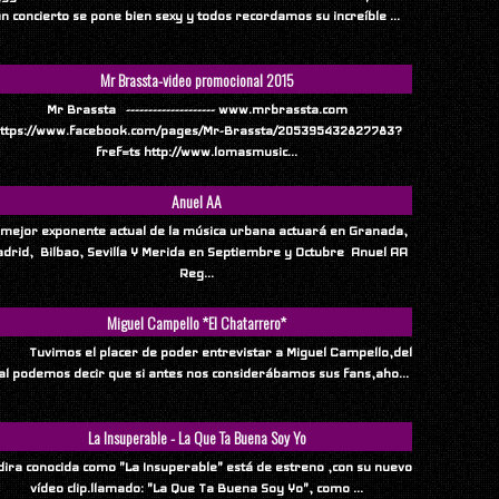
n concierto se pone bien sexy y todos recordamos su increíble ...
Mr Brassta-video promocional 2015
Mr Brassta -------------------- www.mrbrassta.com
ttps://www.facebook.com/pages/Mr-Brassta/205395432827783?
fref=ts http://www.lomasmusic...
Anuel AA
 mejor exponente actual de la música urbana actuará en Granada,
drid, Bilbao, Sevilla Y Merida en Septiembre y Octubre Anuel AA
Reg...
Miguel Campello *El Chatarrero*
vimos el placer de poder entrevistar a Miguel Campello,del
al podemos decir que si antes nos considerábamos sus fans,aho...
La Insuperable - La Que Ta Buena Soy Yo
ndira conocida como "La Insuperable" está de estreno ,con su nuevo
vídeo clip.llamado: "La Que Ta Buena Soy Yo", como ...