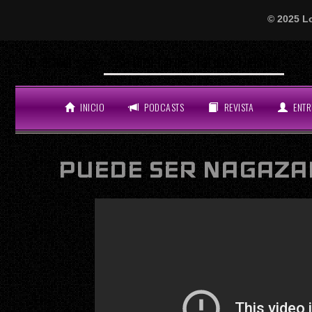
© 2025 L
“Se hizo tarde” Tatiana Delalvz
LO ÚLTIMO
INICIO
PODCASTS
REVISTA
ENTR
PUEDE SER NAGAZA