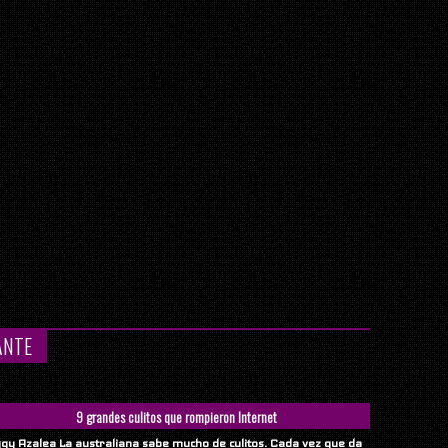
ANTE
9 grandes culitos que rompieron Internet
ggy Azalea La australiana sabe mucho de culitos. Cada vez que da