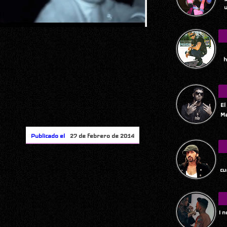
u
h
El
Ma
Publicado el
27 de febrero de 2014
Tu
cu
I 