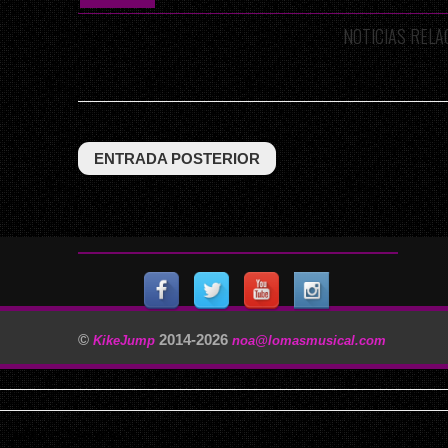
NOTICIAS REL
ENTRADA POSTERIOR
©
2014-
2026
KikeJump
noa@lomasmusical.com
11/29/2025, 3:40:57 AM