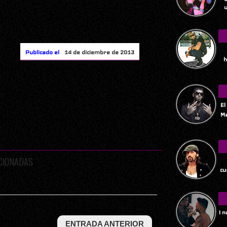
u
Publicado el
14 de diciembre de 2013
h
El
Ma
ACIONADAS
Tu
cu
I 
ENTRADA ANTERIOR