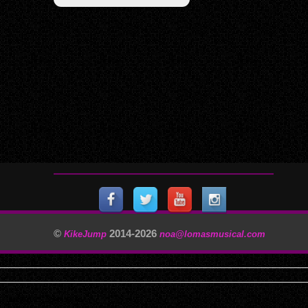
©
2014-
2026
KikeJump
noa@lomasmusical.com
11/29/2025, 3:40:57 AM