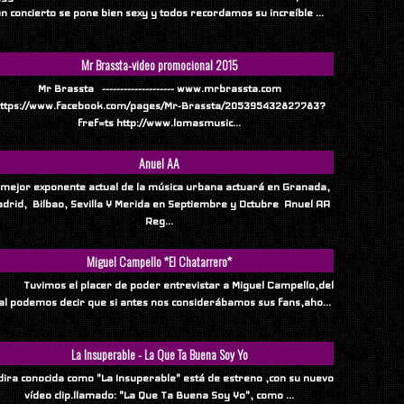
n concierto se pone bien sexy y todos recordamos su increíble ...
Mr Brassta-video promocional 2015
Mr Brassta -------------------- www.mrbrassta.com
ttps://www.facebook.com/pages/Mr-Brassta/205395432827783?
fref=ts http://www.lomasmusic...
Anuel AA
 mejor exponente actual de la música urbana actuará en Granada,
drid, Bilbao, Sevilla Y Merida en Septiembre y Octubre Anuel AA
Reg...
Miguel Campello *El Chatarrero*
vimos el placer de poder entrevistar a Miguel Campello,del
al podemos decir que si antes nos considerábamos sus fans,aho...
La Insuperable - La Que Ta Buena Soy Yo
ndira conocida como "La Insuperable" está de estreno ,con su nuevo
vídeo clip.llamado: "La Que Ta Buena Soy Yo", como ...