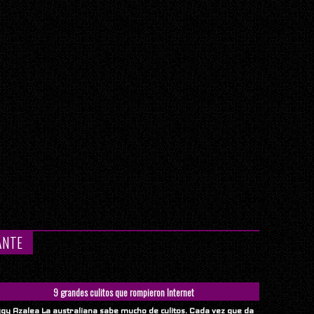
ANTE
9 grandes culitos que rompieron Internet
ggy Azalea La australiana sabe mucho de culitos. Cada vez que da