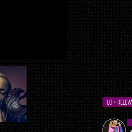
LO + RELEV
I