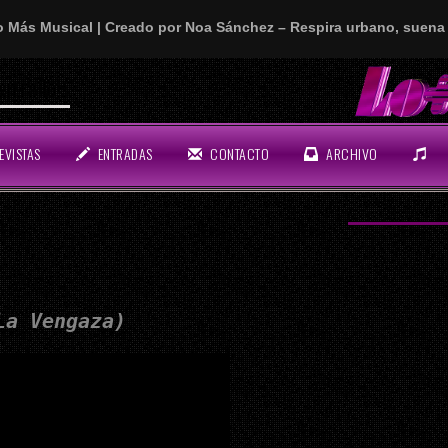
o Más Musical | Creado por Noa Sánchez – Respira urbano, suena 
n rollo!
EVISTAS
ENTRADAS
CONTACTO
ARCHIVO
(La Vengaza)