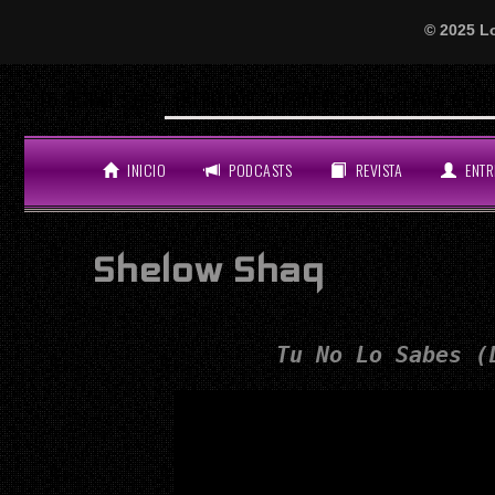
© 2025 L
¡Atención, amantes del perreo y el bue
LO ÚLTIMO
INICIO
PODCASTS
REVISTA
ENTR
Shelow Shaq
Tu No Lo Sabes 