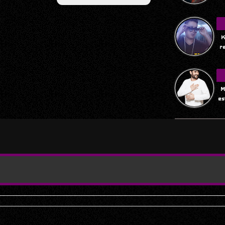
K
r
M
es