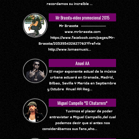
recordamos su increíble ...
Mr Brassta-video promocional 2015
Mr Brassta --------------------
www.mrbrassta.com
https://www.facebook.com/pages/Mr-
Brassta/205395432827783?fref=ts
http://www.lomasmusic...
Anuel AA
El mejor exponente actual de la música
urbana actuará en Granada, Madrid,
Bilbao, Sevilla Y Merida en Septiembre
y Octubre Anuel AA Reg...
Miguel Campello *El Chatarrero*
Tuvimos el placer de poder
entrevistar a Miguel Campello,del cual
podemos decir que si antes nos
considerábamos sus fans,aho...