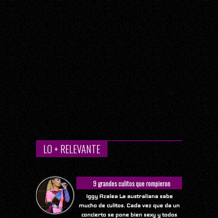
LO + RELEVANTE
9 grandes culitos que rompieron
Internet
Iggy Azalea La australiana sabe
mucho de culitos. Cada vez que da un
concierto se pone bien sexy y todos