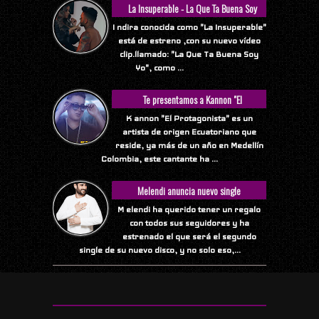
La Insuperable - La Que Ta Buena Soy
Yo
I ndira conocida como "La Insuperable"
está de estreno ,con su nuevo vídeo
clip.llamado: "La Que Ta Buena Soy
Yo", como ...
Te presentamos a Kannon "El
Protagonista"
K annon "El Protagonista" es un
artista de origen Ecuatoriano que
reside, ya más de un año en Medellín
Colombia, este cantante ha ...
Melendi anuncia nuevo single
M elendi ha querido tener un regalo
con todos sus seguidores y ha
estrenado el que será el segundo
single de su nuevo disco, y no solo eso,...