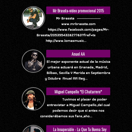
Mr Brassta-video promocional 2015
Mr Brassta --------------------
www.mrbrassta.com
https://www.facebook.com/pages/Mr-
Brassta/205395432827783?fref=ts
http://www.lomasmusic...
Anuel AA
El mejor exponente actual de la música
urbana actuará en Granada, Madrid,
Bilbao, Sevilla Y Merida en Septiembre
y Octubre Anuel AA Reg...
Miguel Campello *El Chatarrero*
Tuvimos el placer de poder
entrevistar a Miguel Campello,del cual
podemos decir que si antes nos
considerábamos sus fans,aho...
La Insuperable - La Que Ta Buena Soy