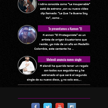
Yo
I ndira conocida como "La Insuperable"
está de estreno ,con su nuevo vídeo
clip.llamado: "La Que Ta Buena Soy
Yo", como ...
Te presentamos a Kannon "El
Protagonista"
K annon "El Protagonista" es un
artista de origen Ecuatoriano que
reside, ya más de un año en Medellín
Colombia, este cantante ha ...
Melendi anuncia nuevo single
M elendi ha querido tener un regalo
con todos sus seguidores y ha
estrenado el que será el segundo
single de su nuevo disco, y no solo eso,...