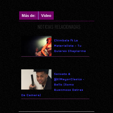
Más de:
Video
NOTICIAS RELACIONADAS
Chimbala ft La
Materialista – Tu
Quieres Chapiarme
Sensato &
@ElMayorClasico -
Bello (Somo
Buenmoso Detras
De Camara)