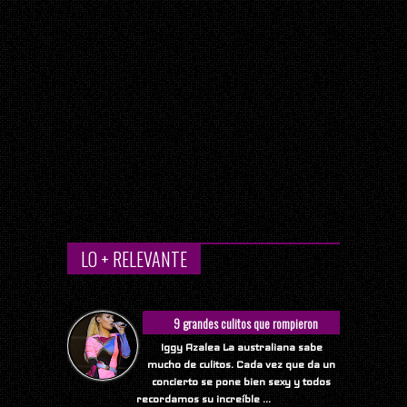
LO + RELEVANTE
9 grandes culitos que rompieron
Internet
Iggy Azalea La australiana sabe
mucho de culitos. Cada vez que da un
concierto se pone bien sexy y todos
recordamos su increíble ...