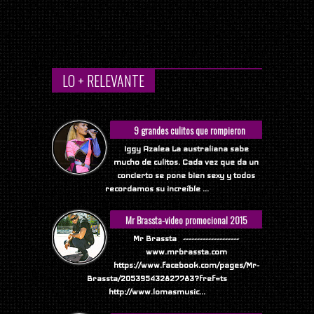
LO + RELEVANTE
9 grandes culitos que rompieron
Internet
Iggy Azalea La australiana sabe
mucho de culitos. Cada vez que da un
concierto se pone bien sexy y todos
recordamos su increíble ...
Mr Brassta-video promocional 2015
Mr Brassta --------------------
www.mrbrassta.com
https://www.facebook.com/pages/Mr-
Brassta/205395432827783?fref=ts
http://www.lomasmusic...