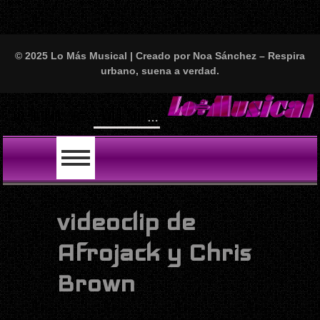
© 2025 Lo Más Musical | Creado por Noa Sánchez – Respira
urbano, suena a verdad.
Will Smith se tira un temazo con India Martínez y nos deja locos: “First Love” ya está aquí y es puro fuego fino
LO ÚLTIMO
videoclip de
Afrojack y Chris
Brown