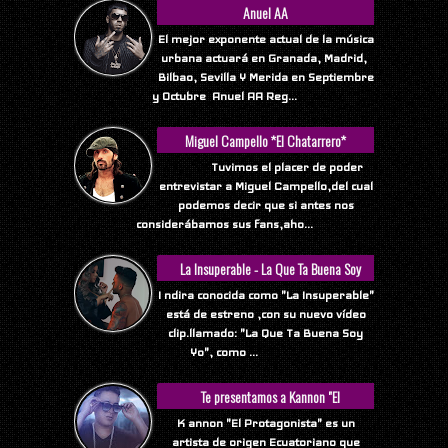
Anuel AA
El mejor exponente actual de la música
urbana actuará en Granada, Madrid,
Bilbao, Sevilla Y Merida en Septiembre
y Octubre Anuel AA Reg...
Miguel Campello *El Chatarrero*
Tuvimos el placer de poder
entrevistar a Miguel Campello,del cual
podemos decir que si antes nos
considerábamos sus fans,aho...
La Insuperable - La Que Ta Buena Soy
Yo
I ndira conocida como "La Insuperable"
está de estreno ,con su nuevo vídeo
clip.llamado: "La Que Ta Buena Soy
Yo", como ...
Te presentamos a Kannon "El
Protagonista"
K annon "El Protagonista" es un
artista de origen Ecuatoriano que