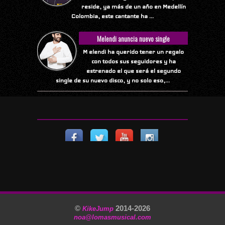
reside, ya más de un año en Medellín
Colombia, este cantante ha ...
Melendi anuncia nuevo single
M elendi ha querido tener un regalo
con todos sus seguidores y ha
estrenado el que será el segundo
single de su nuevo disco, y no solo eso,...
©
2014-
2026
KikeJump
noa@lomasmusical.com