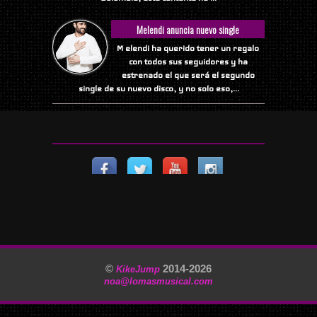
Melendi anuncia nuevo single
M elendi ha querido tener un regalo
con todos sus seguidores y ha
estrenado el que será el segundo
single de su nuevo disco, y no solo eso,...
©
2014-
2026
KikeJump
noa@lomasmusical.com