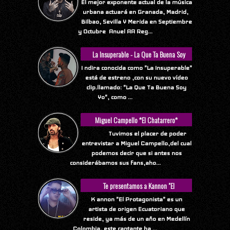
El mejor exponente actual de la música
urbana actuará en Granada, Madrid,
Bilbao, Sevilla Y Merida en Septiembre
y Octubre Anuel AA Reg...
La Insuperable - La Que Ta Buena Soy
Yo
I ndira conocida como "La Insuperable"
está de estreno ,con su nuevo vídeo
clip.llamado: "La Que Ta Buena Soy
Yo", como ...
Miguel Campello *El Chatarrero*
Tuvimos el placer de poder
entrevistar a Miguel Campello,del cual
podemos decir que si antes nos
considerábamos sus fans,aho...
Te presentamos a Kannon "El
Protagonista"
K annon "El Protagonista" es un
artista de origen Ecuatoriano que
reside, ya más de un año en Medellín
Colombia, este cantante ha ...