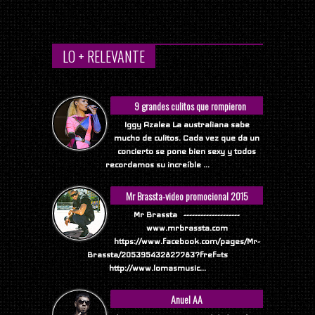
LO + RELEVANTE
9 grandes culitos que rompieron
Internet
Iggy Azalea La australiana sabe
mucho de culitos. Cada vez que da un
concierto se pone bien sexy y todos
recordamos su increíble ...
Mr Brassta-video promocional 2015
Mr Brassta --------------------
www.mrbrassta.com
https://www.facebook.com/pages/Mr-
Brassta/205395432827783?fref=ts
http://www.lomasmusic...
Anuel AA