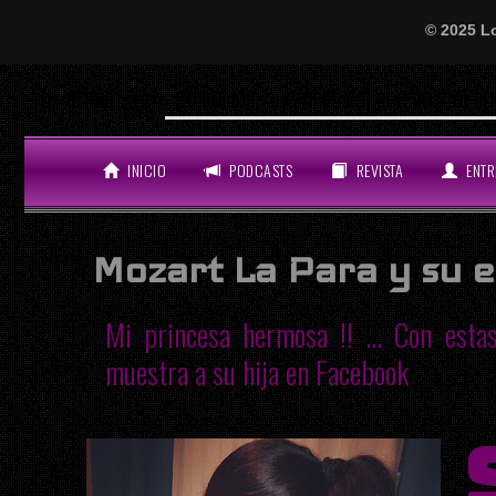
© 2025 L
Will
LO ÚLTIMO
INICIO
PODCASTS
REVISTA
ENTR
Mozart La Para y su 
Mi princesa hermosa !! ... Con est
muestra a su hija en Facebook