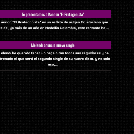
Te presentamos a Kannon "El Protagonista"
 annon "El Protagonista" es un artista de origen Ecuatoriano que
eside, ya más de un año en Medellín Colombia, este cantante ha ...
Melendi anuncia nuevo single
 elendi ha querido tener un regalo con todos sus seguidores y ha
trenado el que será el segundo single de su nuevo disco, y no solo
eso,...