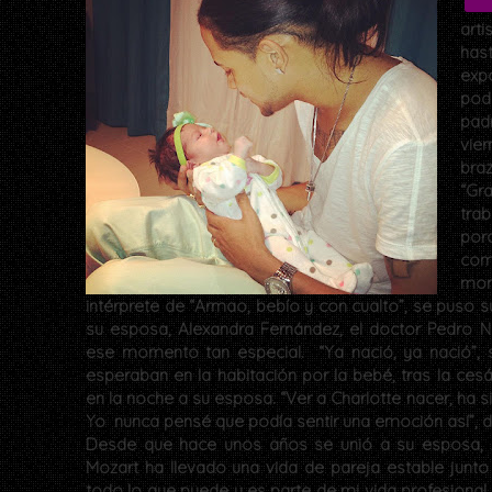
art
hast
exp
pod
pad
vie
bra
“Gr
tra
por
com
mom
intérprete de “Armao, bebío y con cualto”, se puso
su esposa, Alexandra Fernández, el doctor Pedro N
ese momento tan especial. “Ya nació, ya nació”, s
esperaban en la habitación por la bebé, tras la ces
en la noche a su esposa. “Ver a Charlotte nacer, ha s
Yo nunca pensé que podía sentir una emoción así”, dijo
Desde que hace unos años se unió a su esposa, Al
Mozart ha llevado una vida de pareja estable jun
todo lo que puede y es parte de mi vida profesional t