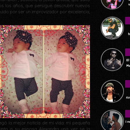
u
s los años, que persigue descrubrir nuevos
uido por ser un improvizador por excelencia,
h
El
Ma
Tu
cu
I 
egó la mejor noticia de mi vida: mi pequeña
junto a su esposa Alexandra una vez se la