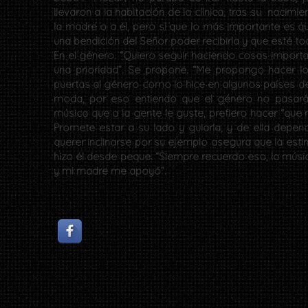
llevaron a la habitación de la clínica, tras su nacim
la madre o a él, pero sí que lo más importante es q
una bendición del Señor poder recibirla y que esté to
En el género. “Quiero seguir haciendo cosas importa
una prioridad”. Se propone. “Me propongo hacer lo
puertas al género como lo hice en algunos países d
moda, por eso entiendo que el género no pasará
música que a la gente le guste, prefiero hacer “que 
Promete estar a su lado y guiarla, y de ella depen
querer inclinarse por su ejemplo asegura que la esti
hizo él desde peque. “Siempre recuerdo eso, la músi
y mi madre me apoyó”.