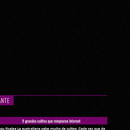
ANTE
9 grandes culitos que rompieron Internet
ggy Azalea La australiana sabe mucho de culitos. Cada vez que da