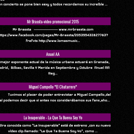
n concierto se pone bien sexy y todos recordamos su increíble ...
Mr Brassta-video promocional 2015
Mr Brassta -------------------- www.mrbrassta.com
ttps://www.facebook.com/pages/Mr-Brassta/205395432827783?
fref=ts http://www.lomasmusic...
Anuel AA
 mejor exponente actual de la música urbana actuará en Granada,
drid, Bilbao, Sevilla Y Merida en Septiembre y Octubre Anuel AA
Reg...
Miguel Campello *El Chatarrero*
vimos el placer de poder entrevistar a Miguel Campello,del
al podemos decir que si antes nos considerábamos sus fans,aho...
La Insuperable - La Que Ta Buena Soy Yo
ndira conocida como "La Insuperable" está de estreno ,con su nuevo
vídeo clip.llamado: "La Que Ta Buena Soy Yo", como ...