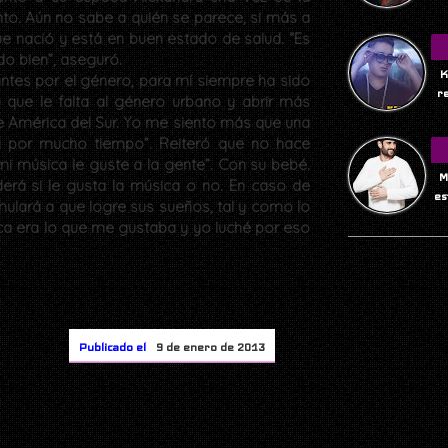
iento. Aún no sabe a quién se parece, si más a
ue nació y está en buen estado de salud. “Es
do bien”, aseguró.
K
ntes por el género, para mí siempre ha sido
r
 que le falta al género urbano y abrir más
e América del Sur. Yo me siento más que una
 por mucho tiempo”. Reiteró que no hace
mi música le guste a la gente”. Con su bebé.
M
derá si le gusta la música o no. En caso de
es
mulará a que logre sus sueños, tal y como lo
ca era lo que me gustaba y yo luché por eso
Publicado el
9 de enero de 2013