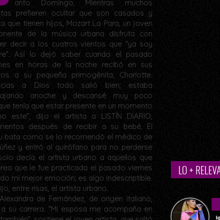
anto Domingo, Mientras muchos
istas prefieren ocultar que son casados y
a que tienen hijos, Mozart La Para, un joven
onente de la música urbana disfruta con
er decir a los cuatros vientos que “ya soy
re”. Así lo dejó saber cuando el pasado
rnes en horas de la noche recibó en sus
zos a su pequeña primogénita, Charlotte.
acias a Dios todo salió bien; estaba
bajando anoche y descansé muy poco
que tenía que estar presente en un momento
o este”, dijo el artista a LISTÍN DIARIO,
entos después de recibir a su bebé. El
 su bata como se lo recomendó el médico de
úñez y entró al quirófano para no perderse
olo decía el artista urbano a aquellos que
LO + RELEV
área que le fue practicada el pasado viernes
ido mi mejor emoción; es algo indescriptible.
, entre risas, el artista urbano.
exandra de Fernández, de origen italiano,
to a su carrera. “Mi esposa me acompaña en
I
ambién”, sostiene el joven artista, que saltó