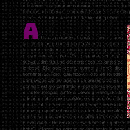
a la fama tras ganar un concurso que se hace todo
talentos para la música urbana. Mozart se ha disting
lo que es importante dentro del hip hop y el rap.
A
hora promete trabajar fuerte para
seguir adelante con su familia. Ayer, su esposa y
la bebé recibieron el alta médica y ya se
encuentran en casa. “Es toda una sensación
nueva y distinta, uno despertar con los gritos de
la bebé. Ella solo come, durme y llora”, dice
sonriente La Para, que hizo un alto en la casa
para seguir con su agenda de presentaciones y
por eso estuvo cantando el pasado sábado en
el hotel Jaragua, junto a Jowel y Randy. En lo
adelante sabe que la misión se hace más difícil
porque ahora debe sacar el tiempo necesario
para su pequeña Charlotte y su familia, y también
dedicarse a su carrera como artista. “Yo no me
puedo quejar. He tenido un excelente año y ahora ll
bebé”. Mozart no paraba de irar hasta la bebé, 