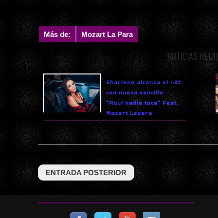
Más de:
Mozart La Para
NOTICIAS REL
Sharlene alcanza el nº1
con nuevo sencillo
"Aquí nadie toca" Feat.
Mozart Lapara
ENTRADA POSTERIOR