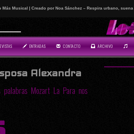
o Más Musical | Creado por Noa Sánchez – Respira urbano, suena 
EVISTAS
ENTRADAS
CONTACTO
ARCHIVO
esposa Alexandra
as palabras Mozart La Para nos
S