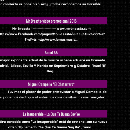
n concierto se pone bien sexy y todos recordamos su increíble ...
Mr Brassta-video promocional 2015
Mr Brassta -------------------- www.mrbrassta.com
ttps://www.facebook.com/pages/Mr-Brassta/205395432827783?
fref=ts http://www.lomasmusic...
Anuel AA
 mejor exponente actual de la música urbana actuará en Granada,
drid, Bilbao, Sevilla Y Merida en Septiembre y Octubre Anuel AA
Reg...
Miguel Campello *El Chatarrero*
vimos el placer de poder entrevistar a Miguel Campello,del
al podemos decir que si antes nos considerábamos sus fans,aho...
La Insuperable - La Que Ta Buena Soy Yo
ndira conocida como "La Insuperable" está de estreno ,con su nuevo
vídeo clip.llamado: "La Que Ta Buena Soy Yo", como ...