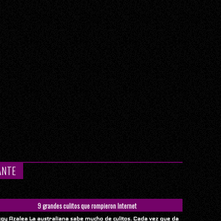
ANTE
9 grandes culitos que rompieron Internet
ggy Azalea La australiana sabe mucho de culitos. Cada vez que da