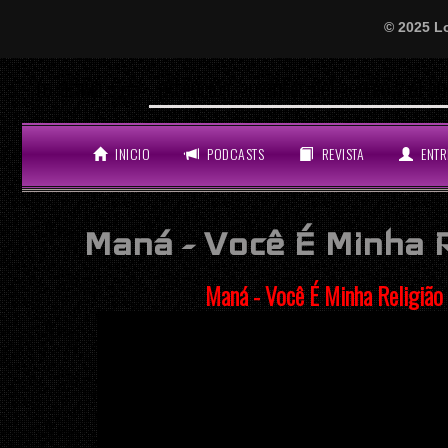
© 2025 L
¡Atención, amantes del perreo y el bue
LO ÚLTIMO
INICIO
PODCASTS
REVISTA
ENTR
Maná - Você É Minha R
Maná - Você É Minha Religião 