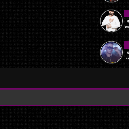
M
es
K
r