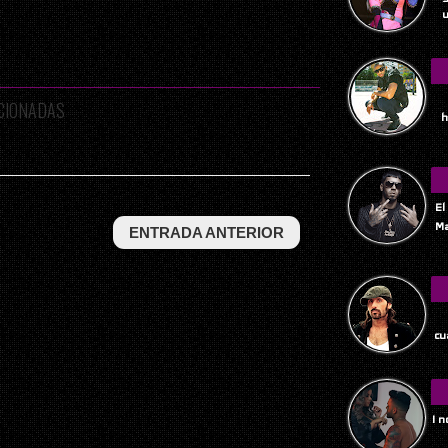
u
ACIONADAS
h
El
Ma
ENTRADA ANTERIOR
Tu
cu
I 