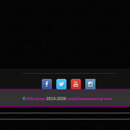
©
2014-
2026
KikeJump
noa@lomasmusical.com
11/29/2025, 3:40:57 AM