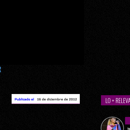
R
LO + RELEV
Publicado el
16 de diciembre de 2012
I