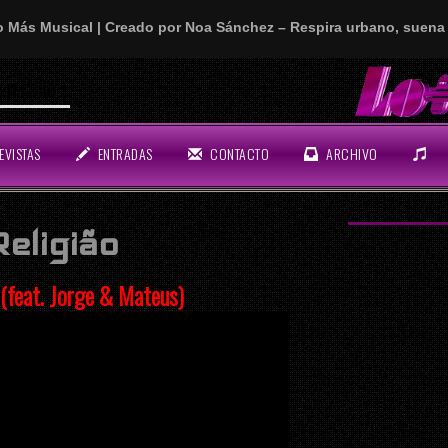
o Más Musical | Creado por Noa Sánchez – Respira urbano, suena 
n rollo!
EVISTAS
ENTRADAS
CONTACTO
ARCHIVO
eligião
(feat. Jorge & Mateus)