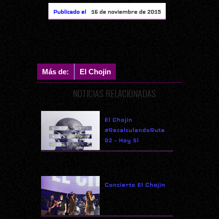
Publicado el
16 de noviembre de 2015
Más de:
El Chojin
NOTICIAS RELACIONADAS
El Chojin
#RecalculandoRuta
02 - Hoy Sí
Concierto El Chojin