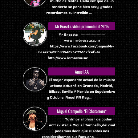
mucho de culitos. Cada vez que da un
concierto se pone bien sexy y todos
recordamos su increíble ...
Mr Brassta-video promocional 2015
Mr Brassta --------------------
www.mrbrassta.com
https://www.facebook.com/pages/Mr-
Brassta/205395432827783?fref=ts
http://www.lomasmusic...
Anuel AA
El mejor exponente actual de la música
urbana actuará en Granada, Madrid,
Bilbao, Sevilla Y Merida en Septiembre
y Octubre Anuel AA Reg...
Miguel Campello *El Chatarrero*
Tuvimos el placer de poder
entrevistar a Miguel Campello,del cual
podemos decir que si antes nos
considerábamos sus fans,aho...