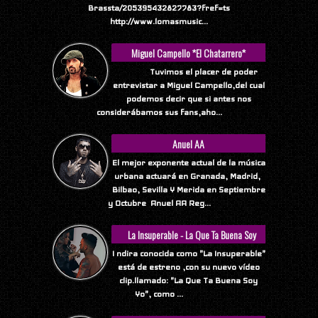
Brassta/205395432827783?fref=ts
http://www.lomasmusic...
Miguel Campello *El Chatarrero*
Tuvimos el placer de poder
entrevistar a Miguel Campello,del cual
podemos decir que si antes nos
considerábamos sus fans,aho...
Anuel AA
El mejor exponente actual de la música
urbana actuará en Granada, Madrid,
Bilbao, Sevilla Y Merida en Septiembre
y Octubre Anuel AA Reg...
La Insuperable - La Que Ta Buena Soy
Yo
I ndira conocida como "La Insuperable"
está de estreno ,con su nuevo vídeo
clip.llamado: "La Que Ta Buena Soy
Yo", como ...