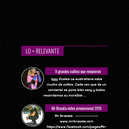
LO + RELEVANTE
9 grandes culitos que rompieron
Internet
Iggy Azalea La australiana sabe
mucho de culitos. Cada vez que da un
concierto se pone bien sexy y todos
recordamos su increíble ...
Mr Brassta-video promocional 2015
Mr Brassta --------------------
www.mrbrassta.com
https://www.facebook.com/pages/Mr-