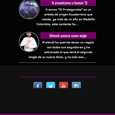
Te presentamos a Kannon "El
Protagonista"
K annon "El Protagonista" es un
artista de origen Ecuatoriano que
reside, ya más de un año en Medellín
Colombia, este cantante ha ...
Melendi anuncia nuevo single
M elendi ha querido tener un regalo
con todos sus seguidores y ha
estrenado el que será el segundo
single de su nuevo disco, y no solo eso,...