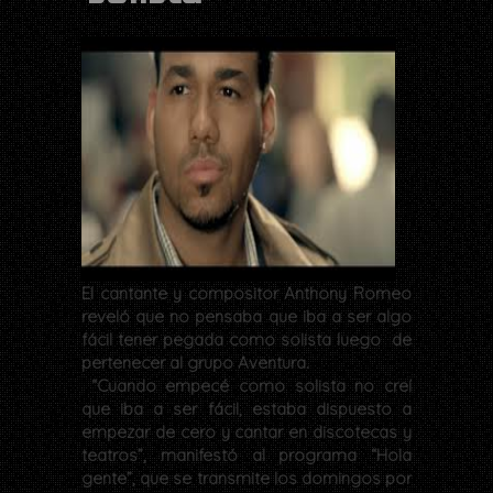
El cantante y compositor Anthony Romeo
reveló que no pensaba que iba a ser algo
fácil tener pegada como solista luego de
pertenecer al grupo Aventura.
“Cuando empecé como solista no creí
que iba a ser fácil, estaba dispuesto a
empezar de cero y cantar en discotecas y
teatros”, manifestó al programa “Hola
gente”, que se transmite los domingos por