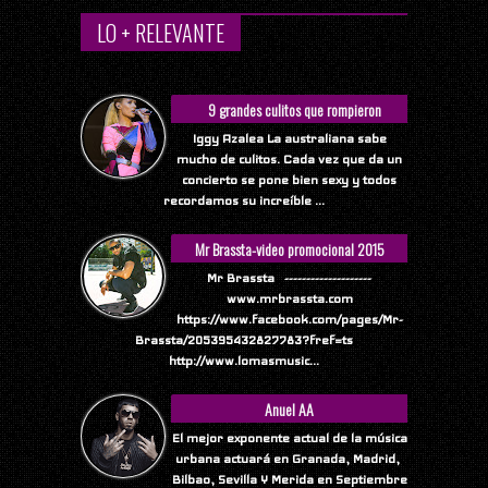
LO + RELEVANTE
9 grandes culitos que rompieron
Internet
Iggy Azalea La australiana sabe
mucho de culitos. Cada vez que da un
concierto se pone bien sexy y todos
recordamos su increíble ...
Mr Brassta-video promocional 2015
Mr Brassta --------------------
www.mrbrassta.com
https://www.facebook.com/pages/Mr-
Brassta/205395432827783?fref=ts
http://www.lomasmusic...
Anuel AA
El mejor exponente actual de la música
urbana actuará en Granada, Madrid,
Bilbao, Sevilla Y Merida en Septiembre