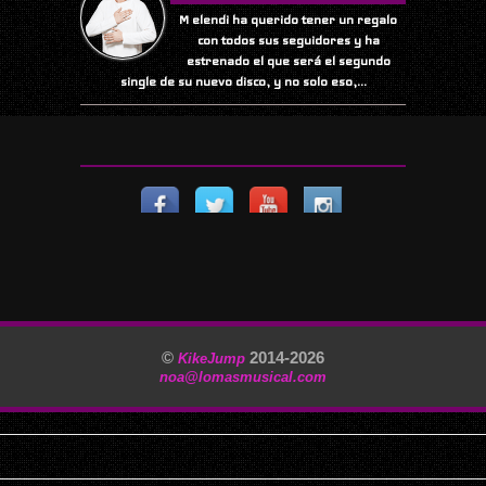
M elendi ha querido tener un regalo
con todos sus seguidores y ha
estrenado el que será el segundo
single de su nuevo disco, y no solo eso,...
©
2014-
2026
KikeJump
noa@lomasmusical.com