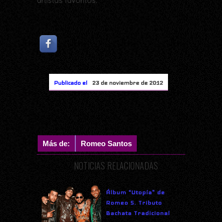
artistas favoritos.
Publicado el
23 de noviembre de 2012
Más de:
Romeo Santos
NOTICIAS RELACIONADAS
Álbum “Utopía” de
Romeo S. Tributo
Bachata Tradicional