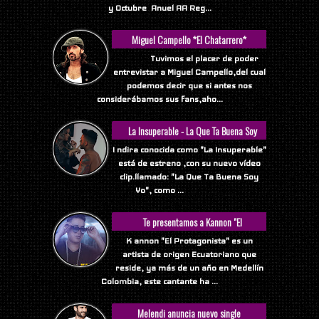
y Octubre Anuel AA Reg...
Miguel Campello *El Chatarrero*
Tuvimos el placer de poder
entrevistar a Miguel Campello,del cual
podemos decir que si antes nos
considerábamos sus fans,aho...
La Insuperable - La Que Ta Buena Soy
Yo
I ndira conocida como "La Insuperable"
está de estreno ,con su nuevo vídeo
clip.llamado: "La Que Ta Buena Soy
Yo", como ...
Te presentamos a Kannon "El
Protagonista"
K annon "El Protagonista" es un
artista de origen Ecuatoriano que
reside, ya más de un año en Medellín
Colombia, este cantante ha ...
Melendi anuncia nuevo single