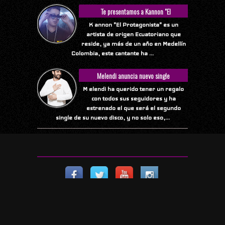
Te presentamos a Kannon "El
Protagonista"
K annon "El Protagonista" es un
artista de origen Ecuatoriano que
reside, ya más de un año en Medellín
Colombia, este cantante ha ...
Melendi anuncia nuevo single
M elendi ha querido tener un regalo
con todos sus seguidores y ha
estrenado el que será el segundo
single de su nuevo disco, y no solo eso,...