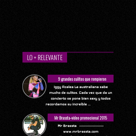
LO + RELEVANTE
9 grandes culitos que rompieron
Internet
Iggy Azalea La australiana sabe
mucho de culitos. Cada vez que da un
concierto se pone bien sexy y todos
recordamos su increíble ...
Mr Brassta-video promocional 2015
Mr Brassta --------------------
www.mrbrassta.com