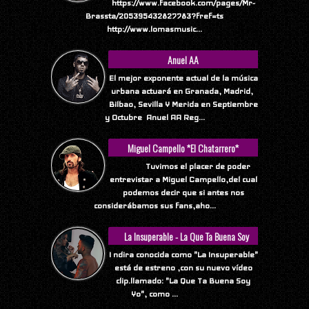
https://www.facebook.com/pages/Mr-
Brassta/205395432827783?fref=ts
http://www.lomasmusic...
Anuel AA
El mejor exponente actual de la música
urbana actuará en Granada, Madrid,
Bilbao, Sevilla Y Merida en Septiembre
y Octubre Anuel AA Reg...
Miguel Campello *El Chatarrero*
Tuvimos el placer de poder
entrevistar a Miguel Campello,del cual
podemos decir que si antes nos
considerábamos sus fans,aho...
La Insuperable - La Que Ta Buena Soy
Yo
I ndira conocida como "La Insuperable"
está de estreno ,con su nuevo vídeo
clip.llamado: "La Que Ta Buena Soy
Yo", como ...